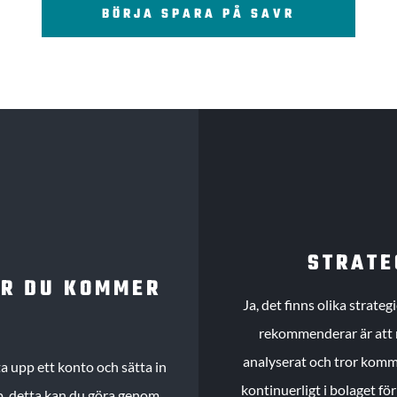
BÖRJA SPARA PÅ SAVR
STRATE
UR DU KOMMER
Ja, det finns olika strate
rekommenderar är att m
analyserat och tror komme
 upp ett konto och sätta in
kontinuerligt i bolaget fö
köp, detta kan du göra genom