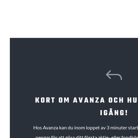
J
KORT OM AVANZA OCH H
IGÅNG!
Hos Avanza kan du inom loppet av 3 minuter starta
pengar för att göra ditt första aktie- eller fond