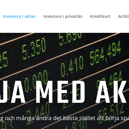
Investera i aktier
Investera i privatlån
Kreditkort
Artik
JA MED AK
g och många andra det bästa stället att börja sp