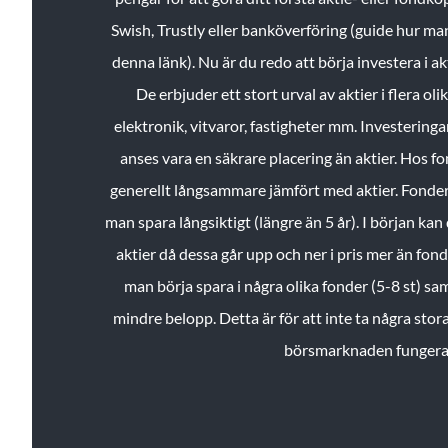
Swish, Trustly eller banköverföring (guide hur ma
denna länk). Nu är du redo att börja investera i a
De erbjuder ett stort urval av aktier i flera ol
elektronik, vitvaror, fastigheter mm. Investeringar
anses vara en säkrare placering än aktier. Hos f
generellt långsammare jämfört med aktier. Fonder 
man spara långsiktigt (längre än 5 år). I början kan d
aktier då dessa går upp och ner i pris mer än fo
man börja spara i några olika fonder (5-8 st) sam
mindre belopp. Detta är för att inte ta några stora
börsmarknaden fungera