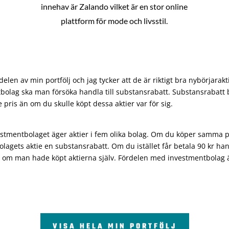
innehav är Zalando vilket är en stor online
plattform för mode och livsstil.
len av min portfölj och jag tycker att de är riktigt bra nybörjarakt
bolag ska man försöka handla till substansrabatt. Substansrabatt b
re pris än om du skulle köpt dessa aktier var för sig.
vestmentbolaget äger aktier i fem olika bolag. Om du köper samma 
olagets aktie en substansrabatt. Om du istället får betala 90 kr han
 om man hade köpt aktierna själv. Fördelen med investmentbolag är 
VISA HELA MIN PORTFÖLJ