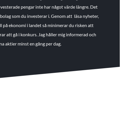
 investerade pengar inte har något värde längre. Det
de bolag som du investerar i. Genom att läsa nyheter,
ll på ekonomi i landet så minimerar du risken att
rar att gå i konkurs. Jag håller mig informerad och
na aktier minst en gång per dag.