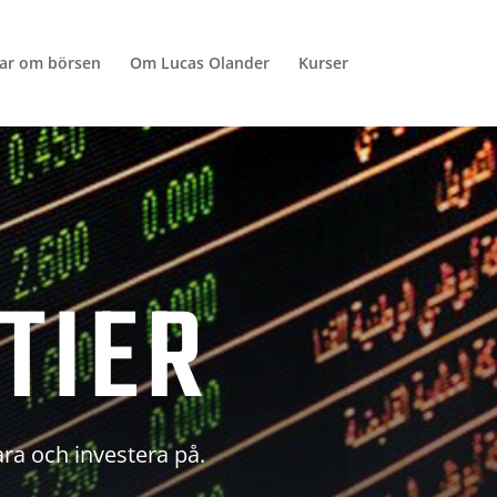
lar om börsen
Om Lucas Olander
Kurser
TIER
ara och investera på.