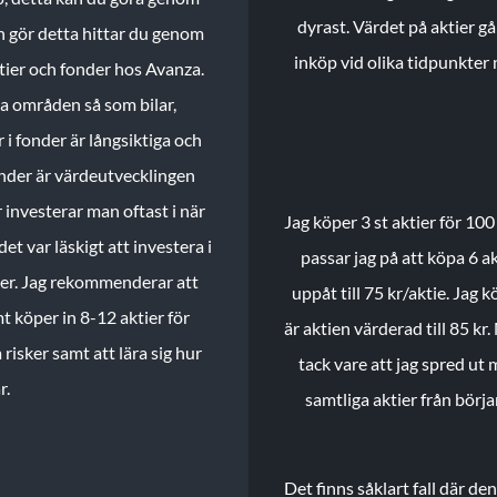
dyrast. Värdet på aktier gå
n gör detta hittar du genom
inköp vid olika tidpunkter 
ktier och fonder hos Avanza.
ika områden så som bilar,
 i fonder är långsiktiga och
onder är värdeutvecklingen
investerar man oftast i när
Jag köper 3 st aktier för 100
et var läskigt att investera i
passar jag på att köpa 6 akt
nder. Jag rekommenderar att
uppåt till 75 kr/aktie. Jag k
t köper in 8-12 aktier för
är aktien värderad till 85 kr.
 risker samt att lära sig hur
tack vare att jag spred ut
r.
samtliga aktier från börj
Det finns såklart fall där d