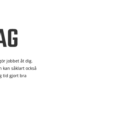
AG
gör
jobbet åt dig.
 kan såklart också
 tid gjort bra