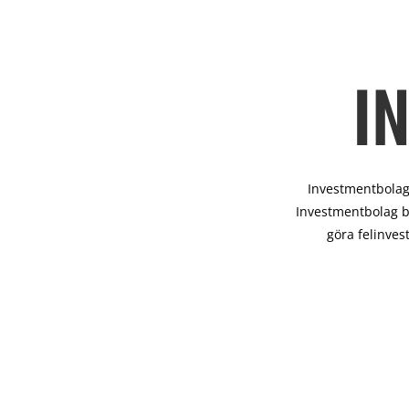
I
Investmentbolag 
Investmentbolag b
göra felinves