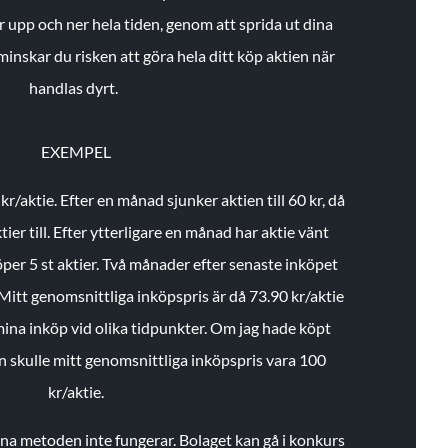
r upp och ner hela tiden, genom att sprida ut dina
minskar du risken att göra hela ditt köp aktien när
handlas dyrt.
EXEMPEL
 kr/aktie.
Efter en månad sjunker aktien till 60 kr, då
ier till.
Efter ytterligare en månad har aktie vänt
öper 5 st aktier.
Två månader efter senaste inköpet
Mitt genomsnittliga inköpspris är då 73.90 kr/aktie
 mina inköp vid olika tidpunkter. Om jag hade köpt
an skulle mitt genomsnittliga inköpspris vara 100
kr/aktie.
enna metoden inte fungerar. Bolaget kan gå i konkurs