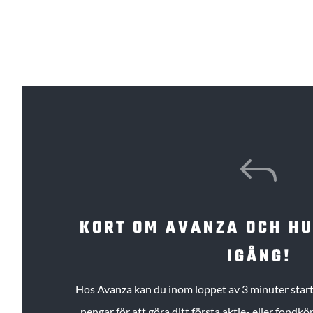
J
KORT OM AVANZA OCH H
IGÅNG!
Hos Avanza kan du inom loppet av 3 minuter starta
pengar för att göra ditt första aktie- eller fond