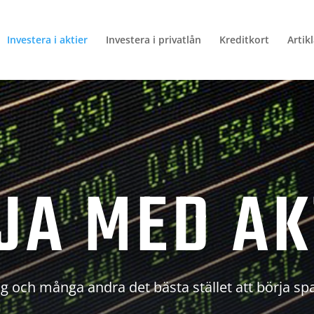
Investera i aktier
Investera i privatlån
Kreditkort
Artik
JA MED AK
g och många andra det bästa stället att börja sp