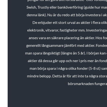
Swish, Trustly eller banköverföring (guide hur ma
denna länk). Nu är du redo att börja investera i a
De erbjuder ett stort urval av aktier i flera ol
elektronik, vitvaror, fastigheter mm. Investeringar
anses vara en säkrare placering än aktier. Hos f
generellt långsammare jämfört med aktier. Fonder 
man spara långsiktigt (längre än 5 år). I början kan d
aktier då dessa går upp och ner i pris mer än fo
man börja spara i några olika fonder (5-8 st) sam
mindre belopp. Detta är för att inte ta några stora
börsmarknaden fungera