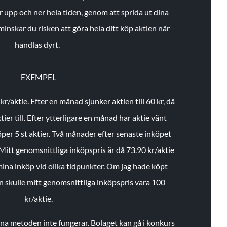
r upp och ner hela tiden, genom att sprida ut dina
minskar du risken att göra hela ditt köp aktien när
handlas dyrt.
EXEMPEL
 kr/aktie.
Efter en månad sjunker aktien till 60 kr, då
ier till.
Efter ytterligare en månad har aktie vänt
öper 5 st aktier.
Två månader efter senaste inköpet
Mitt genomsnittliga inköpspris är då 73.90 kr/aktie
 mina inköp vid olika tidpunkter. Om jag hade köpt
an skulle mitt genomsnittliga inköpspris vara 100
kr/aktie.
enna metoden inte fungerar. Bolaget kan gå i konkurs