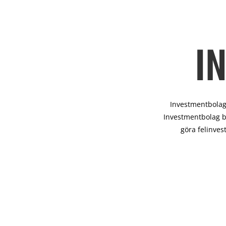
I
Investmentbolag 
Investmentbolag b
göra felinves