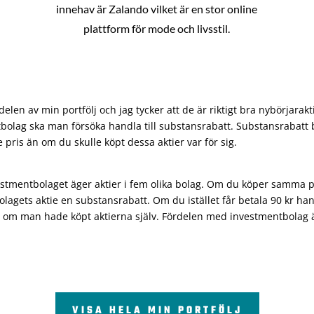
innehav är Zalando vilket är en stor online
plattform för mode och livsstil.
len av min portfölj och jag tycker att de är riktigt bra nybörjarakt
bolag ska man försöka handla till substansrabatt. Substansrabatt b
re pris än om du skulle köpt dessa aktier var för sig.
vestmentbolaget äger aktier i fem olika bolag. Om du köper samma 
olagets aktie en substansrabatt. Om du istället får betala 90 kr han
 om man hade köpt aktierna själv. Fördelen med investmentbolag är 
VISA HELA MIN PORTFÖLJ