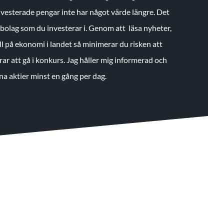
 investerade pengar inte har något värde längre. Det
de bolag som du investerar i. Genom att läsa nyheter,
ll på ekonomi i landet så minimerar du risken att
rar att gå i konkurs. Jag håller mig informerad och
na aktier minst en gång per dag.