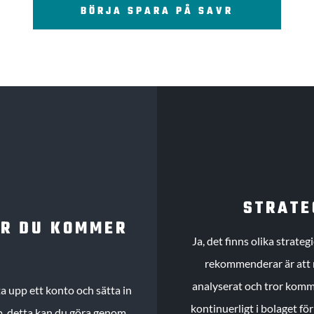
BÖRJA SPARA PÅ SAVR
STRATE
UR DU KOMMER
Ja, det finns olika strate
rekommenderar är att m
analyserat och tror komme
 upp ett konto och sätta in
kontinuerligt i bolaget fö
köp, detta kan du göra genom