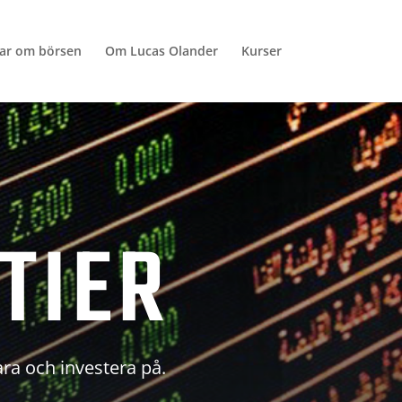
lar om börsen
Om Lucas Olander
Kurser
TIER
ara och investera på.