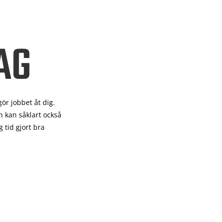
AG
gör
jobbet åt dig.
 kan såklart också
 tid gjort bra