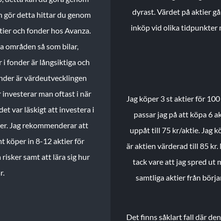
dyrast. Värdet på aktier gå
n gör detta hittar du genom
inköp vid olika tidpunkter 
ktier och fonder hos Avanza.
ika områden så som bilar,
 i fonder är långsiktiga och
onder är värdeutvecklingen
investerar man oftast i när
Jag köper 3 st aktier för 100
et var läskigt att investera i
passar jag på att köpa 6 akt
nder. Jag rekommenderar att
uppåt till 75 kr/aktie. Jag k
t köper in 8-12 aktier för
är aktien värderad till 85 kr.
 risker samt att lära sig hur
tack vare att jag spred ut
r.
samtliga aktier från börj
Det finns såklart fall där d