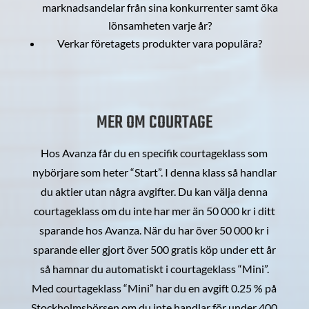
marknadsandelar från sina konkurrenter samt öka
lönsamheten varje år?
Verkar företagets produkter vara populära?
MER OM COURTAGE
Hos Avanza får du en specifik courtageklass som
nybörjare som heter “Start”. I denna klass så handlar
du aktier utan några avgifter. Du kan välja denna
courtageklass om du inte har mer än 50 000 kr i ditt
sparande hos Avanza. När du har över 50 000 kr i
sparande eller gjort över 500 gratis köp under ett år
så hamnar du automatiskt i courtageklass “Mini”.
Med courtageklass “Mini” har du en avgift 0.25 % på
Stockholmsbörsen om du inte handlar för under 400