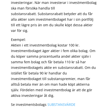
investeringar. När man investerar i investmentbolag
ska man försöka handla till
substansrabatt. Substansrabatt betyder att du får
alla aktier som investmentbolaget har i sin portfölj
till ett lägre pris än om du skulle köpt dessa aktier
var för sig.
Exempel:
Aktien i ett investmentbolag kostar 100 kr.
Investmentbolaget äger aktier i fem olika bolag. Om
du köper samma procentuella andel aktier själv i
samma fem bolag och får betala 110 kr så har
investmentbolagets aktie en substansrabatt. Om du
istället får betala 90 kr handlar du
investmentbolaget till substanspremier, man får
alltså betala mer än om man hade köpt aktierna
själv. Fördelen med investmentbolag är att de gör
aktiva investeringar åt dig.
Se investmentsbolags
SUBSTANSVÄRDE