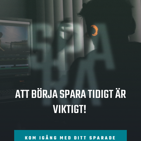
SPA
RA
ATT BÖRJA SPARA TIDIGT ÄR
VIKTIGT!
KOM IGÅNG MED DITT SPARADE