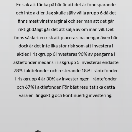
En sak att tänka på här är att det är fondsparande
och inte aktier. Jag skulle själv välja grupp 6 då det
finns mest vinstmarginal och ser man att det går
riktigt dåligt går det att sälja av om man vill. Det
finns såklart en risk att placera sina pengar även här
dock är det inte lika stor risk som att investera i
aktier. I riskgrupp 6 investeras 96% av pengarna i
aktiefonder medans i riskgrupp 5 investeras endaste
78% i aktiefonder och resterande 18% i räntefonder.
I riskgrupp 4 är 30% av investeringen i räntefonder
och 67% i aktiefonder. För bäst resultat ska detta
vara en långsiktig och kontinuerlig investering.