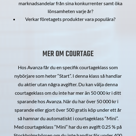
marknadsandelar från sina konkurrenter samt öka
lönsamheten varje år?
Verkar företagets produkter vara populära?
MER OM COURTAGE
Hos Avanza får du en specifik courtageklass som
nybörjare som heter “Start”. I denna klass så handlar
du aktier utan några avgifter. Du kan välja denna
courtageklass om du inte har mer än 50 000 kr i ditt
sparande hos Avanza. När du har över 50 000 kr i
sparande eller gjort över 500 gratis köp under ett år
så hamnar du automatiskt i courtageklass “Mini”.
Med courtageklass “Mini” har du en avgift 0.25 % på
Stockholmsbörsen om du inte handlar för under 400