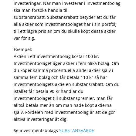
investeringar. När man investerar i investmentbolag
ska man försöka handla till
substansrabatt. Substansrabatt betyder att du får
alla aktier som investmentbolaget har i sin portfölj
till ett lägre pris än om du skulle köpt dessa aktier
var för sig.
Exempel:
Aktien i ett investmentbolag kostar 100 kr.
Investmentbolaget äger aktier i fem olika bolag. Om
du köper samma procentuella andel aktier själv i
samma fem bolag och får betala 110 kr så har
investmentbolagets aktie en substansrabatt. Om du
istället får betala 90 kr handlar du
investmentbolaget till substanspremier, man får
alltså betala mer än om man hade köpt aktierna
själv. Fördelen med investmentbolag är att de gör
aktiva investeringar åt dig.
Se investmentsbolags
SUBSTANSVÄRDE