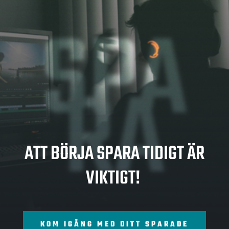
SPA
RA
ATT BÖRJA SPARA TIDIGT ÄR
VIKTIGT!
KOM IGÅNG MED DITT SPARADE