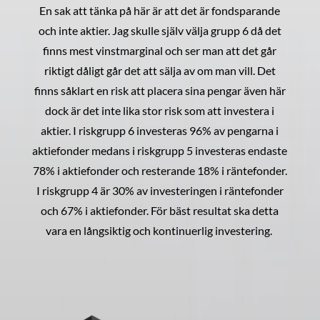
En sak att tänka på här är att det är fondsparande
och inte aktier. Jag skulle själv välja grupp 6 då det
finns mest vinstmarginal och ser man att det går
riktigt dåligt går det att sälja av om man vill. Det
finns såklart en risk att placera sina pengar även här
dock är det inte lika stor risk som att investera i
aktier. I riskgrupp 6 investeras 96% av pengarna i
aktiefonder medans i riskgrupp 5 investeras endaste
78% i aktiefonder och resterande 18% i räntefonder.
I riskgrupp 4 är 30% av investeringen i räntefonder
och 67% i aktiefonder. För bäst resultat ska detta
vara en långsiktig och kontinuerlig investering.