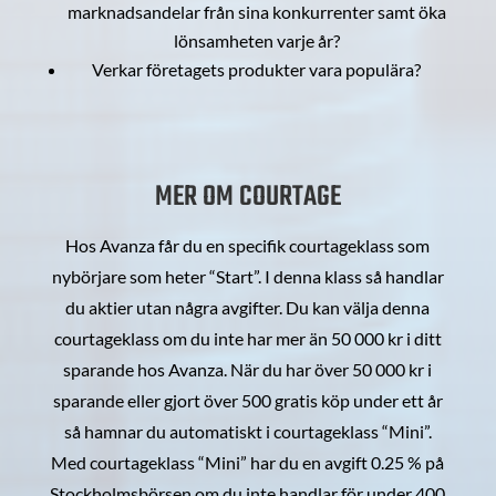
marknadsandelar från sina konkurrenter samt öka
lönsamheten varje år?
Verkar företagets produkter vara populära?
MER OM COURTAGE
Hos Avanza får du en specifik courtageklass som
nybörjare som heter “Start”. I denna klass så handlar
du aktier utan några avgifter. Du kan välja denna
courtageklass om du inte har mer än 50 000 kr i ditt
sparande hos Avanza. När du har över 50 000 kr i
sparande eller gjort över 500 gratis köp under ett år
så hamnar du automatiskt i courtageklass “Mini”.
Med courtageklass “Mini” har du en avgift 0.25 % på
Stockholmsbörsen om du inte handlar för under 400