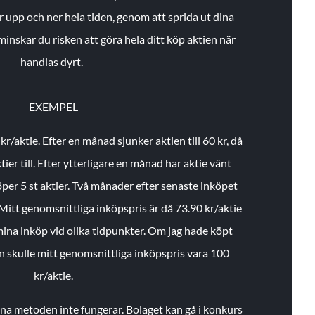
r upp och ner hela tiden, genom att sprida ut dina
minskar du risken att göra hela ditt köp aktien när
handlas dyrt.
EXEMPEL
 kr/aktie.
Efter en månad sjunker aktien till 60 kr, då
ier till.
Efter ytterligare en månad har aktie vänt
öper 5 st aktier.
Två månader efter senaste inköpet
Mitt genomsnittliga inköpspris är då 73.90 kr/aktie
 mina inköp vid olika tidpunkter. Om jag hade köpt
an skulle mitt genomsnittliga inköpspris vara 100
kr/aktie.
enna metoden inte fungerar. Bolaget kan gå i konkurs