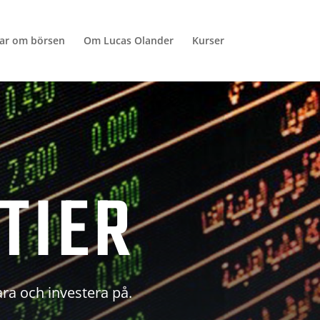
lar om börsen
Om Lucas Olander
Kurser
TIER
ara och investera på.