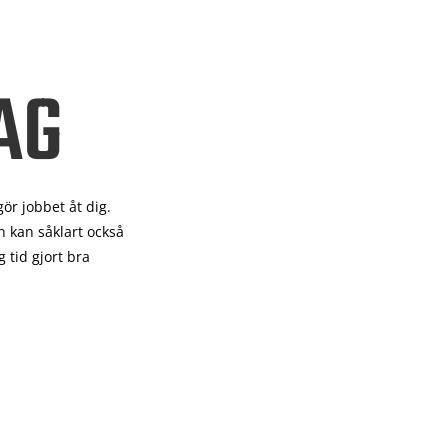
AG
gör
jobbet åt dig.
 kan såklart också
 tid gjort bra