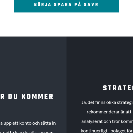
BÖRJA SPARA PÅ SAVR
STRATE
UR DU KOMMER
Ja, det finns olika strate
rekommenderar är att m
analyserat och tror komme
 upp ett konto och sätta in
kontinuerligt i bolaget fö
köp, detta kan du göra genom