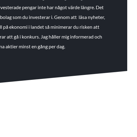
 investerade pengar inte har något värde längre. Det
de bolag som du investerar i. Genom att läsa nyheter,
ll på ekonomi i landet så minimerar du risken att
rar att gå i konkurs. Jag håller mig informerad och
na aktier minst en gång per dag.