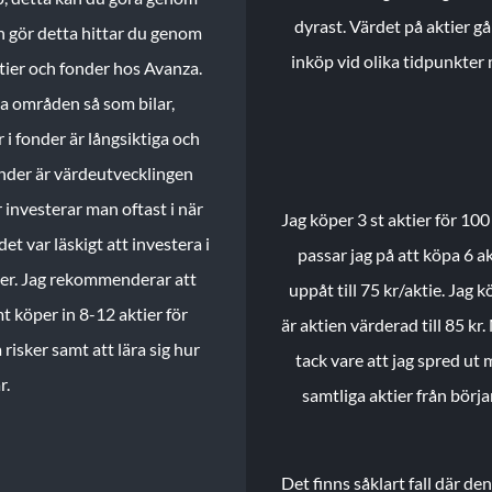
dyrast. Värdet på aktier gå
n gör detta hittar du genom
inköp vid olika tidpunkter 
ktier och fonder hos Avanza.
ika områden så som bilar,
 i fonder är långsiktiga och
onder är värdeutvecklingen
investerar man oftast i när
Jag köper 3 st aktier för 100
et var läskigt att investera i
passar jag på att köpa 6 akt
nder. Jag rekommenderar att
uppåt till 75 kr/aktie. Jag k
t köper in 8-12 aktier för
är aktien värderad till 85 kr.
 risker samt att lära sig hur
tack vare att jag spred ut
r.
samtliga aktier från börj
Det finns såklart fall där d