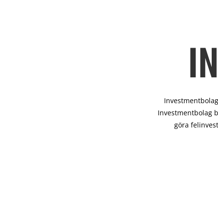
I
Investmentbolag 
Investmentbolag b
göra felinves