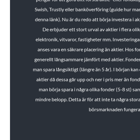
Swish, Trustly eller banköverföring (guide hur ma
denna länk). Nu är du redo att börja investera i a
De erbjuder ett stort urval av aktier i flera ol
elektronik, vitvaror, fastigheter mm. Investeringar
anses vara en säkrare placering än aktier. Hos f
generellt långsammare jämfört med aktier. Fonder 
man spara långsiktigt (längre än 5 år). I början kan d
aktier då dessa går upp och ner i pris mer än fo
man börja spara i några olika fonder (5-8 st) sam
mindre belopp. Detta är för att inte ta några stora
börsmarknaden fungera