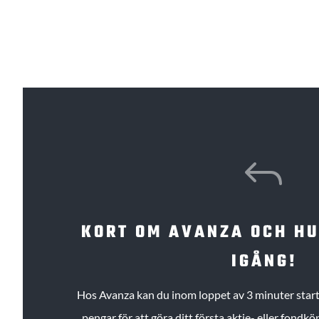
J
KORT OM AVANZA OCH H
IGÅNG!
Hos Avanza kan du inom loppet av 3 minuter starta
pengar för att göra ditt första aktie- eller fond