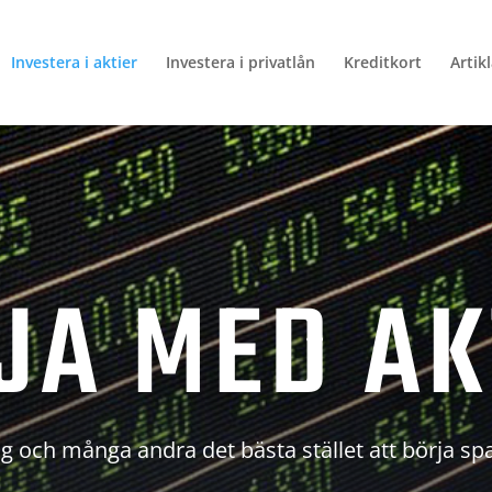
Investera i aktier
Investera i privatlån
Kreditkort
Artik
JA MED AK
g och många andra det bästa stället att börja sp