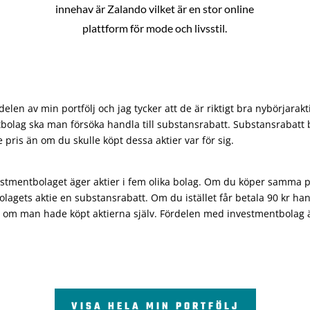
innehav är Zalando vilket är en stor online
plattform för mode och livsstil.
len av min portfölj och jag tycker att de är riktigt bra nybörjarakt
bolag ska man försöka handla till substansrabatt. Substansrabatt b
re pris än om du skulle köpt dessa aktier var för sig.
vestmentbolaget äger aktier i fem olika bolag. Om du köper samma 
olagets aktie en substansrabatt. Om du istället får betala 90 kr han
 om man hade köpt aktierna själv. Fördelen med investmentbolag är 
VISA HELA MIN PORTFÖLJ