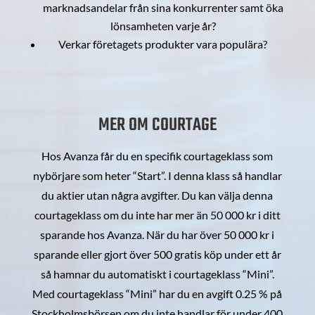
marknadsandelar från sina konkurrenter samt öka
lönsamheten varje år?
Verkar företagets produkter vara populära?
MER OM COURTAGE
Hos Avanza får du en specifik courtageklass som
nybörjare som heter “Start”. I denna klass så handlar
du aktier utan några avgifter. Du kan välja denna
courtageklass om du inte har mer än 50 000 kr i ditt
sparande hos Avanza. När du har över 50 000 kr i
sparande eller gjort över 500 gratis köp under ett år
så hamnar du automatiskt i courtageklass “Mini”.
Med courtageklass “Mini” har du en avgift 0.25 % på
Stockholmsbörsen om du inte handlar för under 400