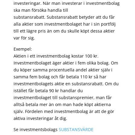
investeringar. När man investerar i investmentbolag
ska man försöka handla till
substansrabatt. Substansrabatt betyder att du får
alla aktier som investmentbolaget har i sin portfölj
till ett lägre pris än om du skulle köpt dessa aktier
var för sig.
Exempel:
Aktien i ett investmentbolag kostar 100 kr.
Investmentbolaget äger aktier i fem olika bolag. Om
du köper samma procentuella andel aktier själv i
samma fem bolag och får betala 110 kr så har
investmentbolagets aktie en substansrabatt. Om du
istället får betala 90 kr handlar du
investmentbolaget till substanspremier, man får
alltså betala mer än om man hade köpt aktierna
själv. Fördelen med investmentbolag är att de gör
aktiva investeringar åt dig.
Se investmentsbolags
SUBSTANSVÄRDE