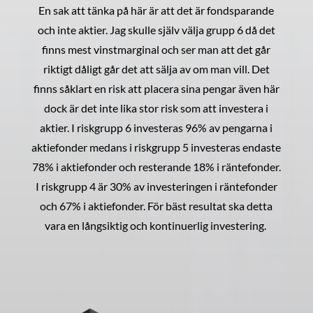
En sak att tänka på här är att det är fondsparande
och inte aktier. Jag skulle själv välja grupp 6 då det
finns mest vinstmarginal och ser man att det går
riktigt dåligt går det att sälja av om man vill. Det
finns såklart en risk att placera sina pengar även här
dock är det inte lika stor risk som att investera i
aktier. I riskgrupp 6 investeras 96% av pengarna i
aktiefonder medans i riskgrupp 5 investeras endaste
78% i aktiefonder och resterande 18% i räntefonder.
I riskgrupp 4 är 30% av investeringen i räntefonder
och 67% i aktiefonder. För bäst resultat ska detta
vara en långsiktig och kontinuerlig investering.