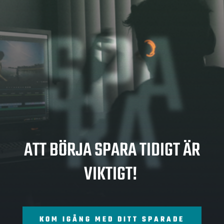
SPA
RA
ATT BÖRJA SPARA TIDIGT ÄR
VIKTIGT!
KOM IGÅNG MED DITT SPARADE