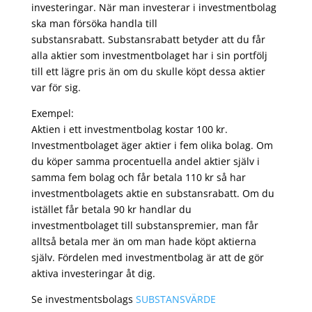
investeringar. När man investerar i investmentbolag
ska man försöka handla till
substansrabatt. Substansrabatt betyder att du får
alla aktier som investmentbolaget har i sin portfölj
till ett lägre pris än om du skulle köpt dessa aktier
var för sig.
Exempel:
Aktien i ett investmentbolag kostar 100 kr.
Investmentbolaget äger aktier i fem olika bolag. Om
du köper samma procentuella andel aktier själv i
samma fem bolag och får betala 110 kr så har
investmentbolagets aktie en substansrabatt. Om du
istället får betala 90 kr handlar du
investmentbolaget till substanspremier, man får
alltså betala mer än om man hade köpt aktierna
själv. Fördelen med investmentbolag är att de gör
aktiva investeringar åt dig.
Se investmentsbolags
SUBSTANSVÄRDE