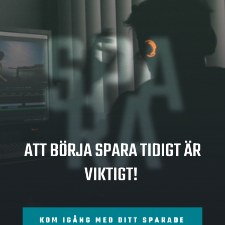
SPA
RA
ATT BÖRJA SPARA TIDIGT ÄR
VIKTIGT!
KOM IGÅNG MED DITT SPARADE