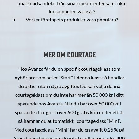
marknadsandelar från sina konkurrenter samt öka
lönsamheten varje år?
Verkar företagets produkter vara populära?
MER OM COURTAGE
Hos Avanza får du en specifik courtageklass som
nybörjare som heter “Start”. I denna klass så handlar
du aktier utan några avgifter. Du kan välja denna
courtageklass om du inte har mer än 50 000 kr i ditt
sparande hos Avanza. När du har över 50 000 kr i
sparande eller gjort över 500 gratis köp under ett år
så hamnar du automatiskt i courtageklass “Mini”.
Med courtageklass “Mini” har du en avgift 0.25 % på
Stockholmsbörsen om du inte handlar för under 400