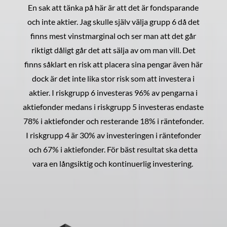
En sak att tänka på här är att det är fondsparande
och inte aktier. Jag skulle själv välja grupp 6 då det
finns mest vinstmarginal och ser man att det går
riktigt dåligt går det att sälja av om man vill. Det
finns såklart en risk att placera sina pengar även här
dock är det inte lika stor risk som att investera i
aktier. I riskgrupp 6 investeras 96% av pengarna i
aktiefonder medans i riskgrupp 5 investeras endaste
78% i aktiefonder och resterande 18% i räntefonder.
I riskgrupp 4 är 30% av investeringen i räntefonder
och 67% i aktiefonder. För bäst resultat ska detta
vara en långsiktig och kontinuerlig investering.