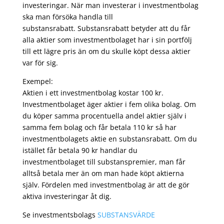
investeringar. När man investerar i investmentbolag
ska man försöka handla till
substansrabatt. Substansrabatt betyder att du får
alla aktier som investmentbolaget har i sin portfölj
till ett lägre pris än om du skulle köpt dessa aktier
var för sig.
Exempel:
Aktien i ett investmentbolag kostar 100 kr.
Investmentbolaget äger aktier i fem olika bolag. Om
du köper samma procentuella andel aktier själv i
samma fem bolag och får betala 110 kr så har
investmentbolagets aktie en substansrabatt. Om du
istället får betala 90 kr handlar du
investmentbolaget till substanspremier, man får
alltså betala mer än om man hade köpt aktierna
själv. Fördelen med investmentbolag är att de gör
aktiva investeringar åt dig.
Se investmentsbolags
SUBSTANSVÄRDE