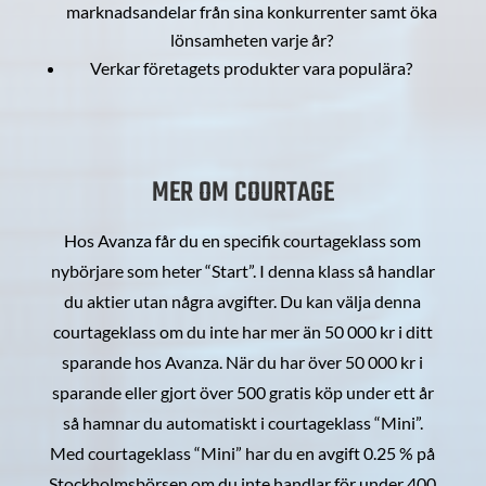
marknadsandelar från sina konkurrenter samt öka
lönsamheten varje år?
Verkar företagets produkter vara populära?
MER OM COURTAGE
Hos Avanza får du en specifik courtageklass som
nybörjare som heter “Start”. I denna klass så handlar
du aktier utan några avgifter. Du kan välja denna
courtageklass om du inte har mer än 50 000 kr i ditt
sparande hos Avanza. När du har över 50 000 kr i
sparande eller gjort över 500 gratis köp under ett år
så hamnar du automatiskt i courtageklass “Mini”.
Med courtageklass “Mini” har du en avgift 0.25 % på
Stockholmsbörsen om du inte handlar för under 400