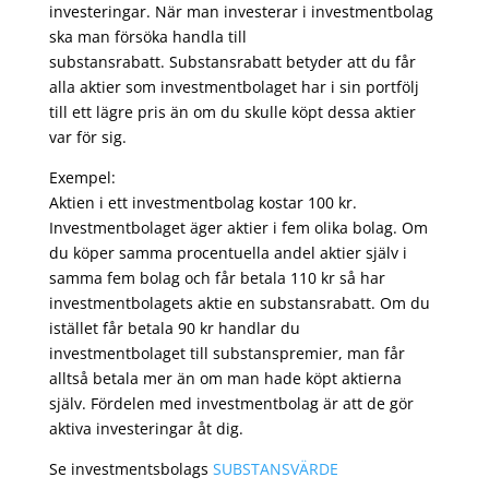
investeringar. När man investerar i investmentbolag
ska man försöka handla till
substansrabatt. Substansrabatt betyder att du får
alla aktier som investmentbolaget har i sin portfölj
till ett lägre pris än om du skulle köpt dessa aktier
var för sig.
Exempel:
Aktien i ett investmentbolag kostar 100 kr.
Investmentbolaget äger aktier i fem olika bolag. Om
du köper samma procentuella andel aktier själv i
samma fem bolag och får betala 110 kr så har
investmentbolagets aktie en substansrabatt. Om du
istället får betala 90 kr handlar du
investmentbolaget till substanspremier, man får
alltså betala mer än om man hade köpt aktierna
själv. Fördelen med investmentbolag är att de gör
aktiva investeringar åt dig.
Se investmentsbolags
SUBSTANSVÄRDE