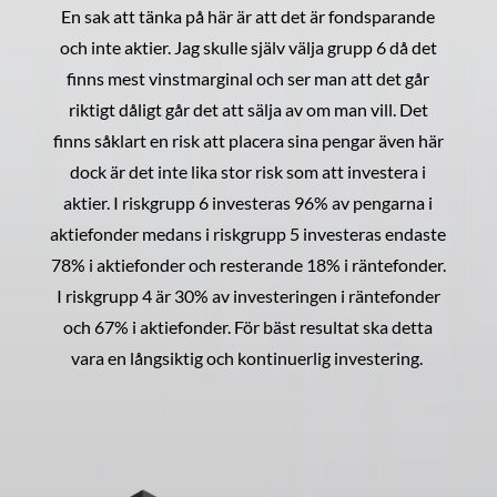
En sak att tänka på här är att det är fondsparande
och inte aktier. Jag skulle själv välja grupp 6 då det
finns mest vinstmarginal och ser man att det går
riktigt dåligt går det att sälja av om man vill. Det
finns såklart en risk att placera sina pengar även här
dock är det inte lika stor risk som att investera i
aktier. I riskgrupp 6 investeras 96% av pengarna i
aktiefonder medans i riskgrupp 5 investeras endaste
78% i aktiefonder och resterande 18% i räntefonder.
I riskgrupp 4 är 30% av investeringen i räntefonder
och 67% i aktiefonder. För bäst resultat ska detta
vara en långsiktig och kontinuerlig investering.