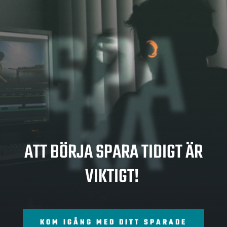
SPA
RA
ATT BÖRJA SPARA TIDIGT ÄR
VIKTIGT!
KOM IGÅNG MED DITT SPARADE