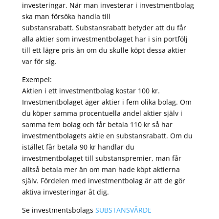
investeringar. När man investerar i investmentbolag
ska man försöka handla till
substansrabatt. Substansrabatt betyder att du får
alla aktier som investmentbolaget har i sin portfölj
till ett lägre pris än om du skulle köpt dessa aktier
var för sig.
Exempel:
Aktien i ett investmentbolag kostar 100 kr.
Investmentbolaget äger aktier i fem olika bolag. Om
du köper samma procentuella andel aktier själv i
samma fem bolag och får betala 110 kr så har
investmentbolagets aktie en substansrabatt. Om du
istället får betala 90 kr handlar du
investmentbolaget till substanspremier, man får
alltså betala mer än om man hade köpt aktierna
själv. Fördelen med investmentbolag är att de gör
aktiva investeringar åt dig.
Se investmentsbolags
SUBSTANSVÄRDE