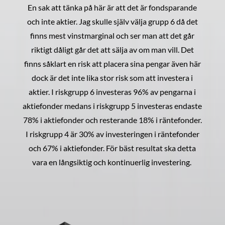
En sak att tänka på här är att det är fondsparande
och inte aktier. Jag skulle själv välja grupp 6 då det
finns mest vinstmarginal och ser man att det går
riktigt dåligt går det att sälja av om man vill. Det
finns såklart en risk att placera sina pengar även här
dock är det inte lika stor risk som att investera i
aktier. I riskgrupp 6 investeras 96% av pengarna i
aktiefonder medans i riskgrupp 5 investeras endaste
78% i aktiefonder och resterande 18% i räntefonder.
I riskgrupp 4 är 30% av investeringen i räntefonder
och 67% i aktiefonder. För bäst resultat ska detta
vara en långsiktig och kontinuerlig investering.