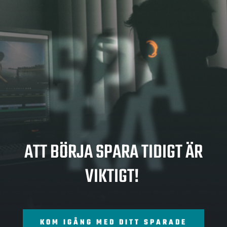
SPA
RA
ATT BÖRJA SPARA TIDIGT ÄR
VIKTIGT!
KOM IGÅNG MED DITT SPARADE