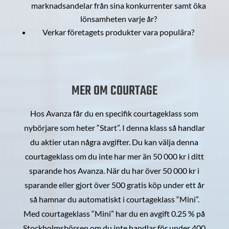
marknadsandelar från sina konkurrenter samt öka
lönsamheten varje år?
Verkar företagets produkter vara populära?
MER OM COURTAGE
Hos Avanza får du en specifik courtageklass som
nybörjare som heter “Start”. I denna klass så handlar
du aktier utan några avgifter. Du kan välja denna
courtageklass om du inte har mer än 50 000 kr i ditt
sparande hos Avanza. När du har över 50 000 kr i
sparande eller gjort över 500 gratis köp under ett år
så hamnar du automatiskt i courtageklass “Mini”.
Med courtageklass “Mini” har du en avgift 0.25 % på
Stockholmsbörsen om du inte handlar för under 400