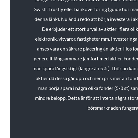
Swish, Trustly eller banköverföring (guide hur ma
denna länk). Nu är du redo att börja investera i a
De erbjuder ett stort urval av aktier i flera ol
elektronik, vitvaror, fastigheter mm. Investeringar
anses vara en säkrare placering än aktier. Hos f
generellt långsammare jämfört med aktier. Fonder 
man spara långsiktigt (längre än 5 år). I början kan d
aktier då dessa går upp och ner i pris mer än fo
man börja spara i några olika fonder (5-8 st) sam
mindre belopp. Detta är för att inte ta några stora
börsmarknaden fungera