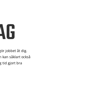
AG
gör
jobbet åt dig.
 kan såklart också
 tid gjort bra