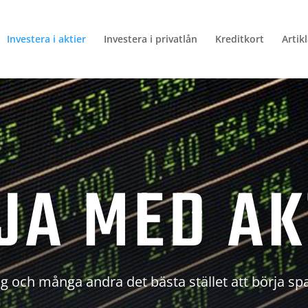
Investera i aktier
Investera i privatlån
Kreditkort
Artik
JA MED AK
g och många andra det bästa stället att börja sp