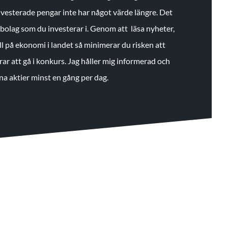
 investerade pengar inte har något värde längre. Det
de bolag som du investerar i. Genom att läsa nyheter,
ll på ekonomi i landet så minimerar du risken att
rar att gå i konkurs. Jag håller mig informerad och
na aktier minst en gång per dag.