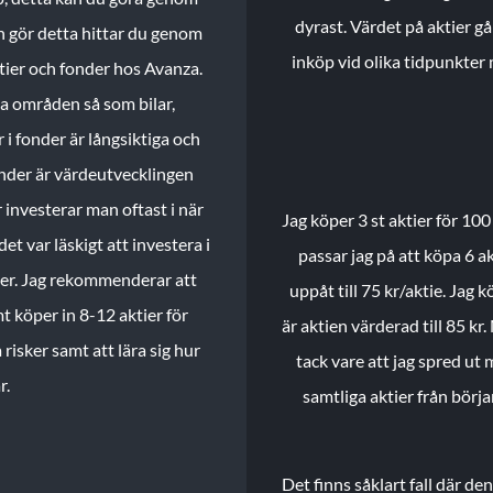
dyrast. Värdet på aktier gå
n gör detta hittar du genom
inköp vid olika tidpunkter 
ktier och fonder hos Avanza.
ika områden så som bilar,
 i fonder är långsiktiga och
onder är värdeutvecklingen
investerar man oftast i när
Jag köper 3 st aktier för 100
et var läskigt att investera i
passar jag på att köpa 6 akt
nder. Jag rekommenderar att
uppåt till 75 kr/aktie. Jag k
t köper in 8-12 aktier för
är aktien värderad till 85 kr.
 risker samt att lära sig hur
tack vare att jag spred ut
r.
samtliga aktier från börj
Det finns såklart fall där d