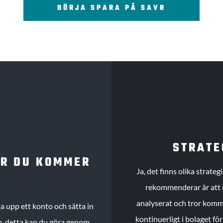
BÖRJA SPARA PÅ SAVR
STRATE
UR DU KOMMER
Ja, det finns olika strate
rekommenderar är att m
analyserat och tror komme
 upp ett konto och sätta in
kontinuerligt i bolaget fö
köp, detta kan du göra genom