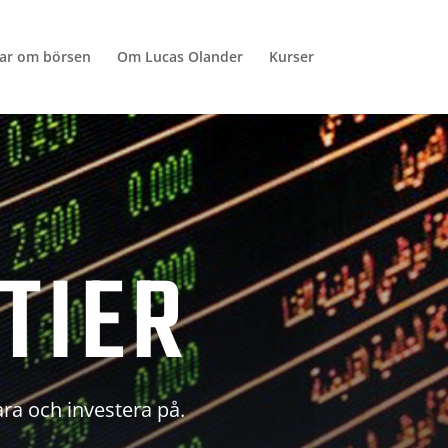
lar om börsen
Om Lucas Olander
Kurser
TIER
ara och investera på.