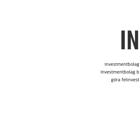
I
Investmentbolag 
Investmentbolag b
göra felinves