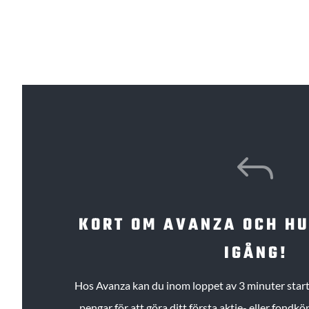
J
KORT OM AVANZA OCH H
IGÅNG!
Hos Avanza kan du inom loppet av 3 minuter starta
pengar för att göra ditt första aktie- eller fond