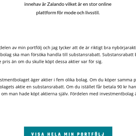
innehav är Zalando vilket är en stor online
plattform för mode och livsstil.
len av min portfölj och jag tycker att de är riktigt bra nybörjarakt
bolag ska man försöka handla till substansrabatt. Substansrabatt b
re pris än om du skulle köpt dessa aktier var för sig.
vestmentbolaget äger aktier i fem olika bolag. Om du köper samma 
olagets aktie en substansrabatt. Om du istället får betala 90 kr han
 om man hade köpt aktierna själv. Fördelen med investmentbolag är 
VISA HELA MIN PORTFÖLJ