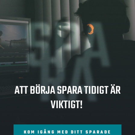
SPA
RA
ATT BÖRJA SPARA TIDIGT ÄR
VIKTIGT!
KOM IGÅNG MED DITT SPARADE