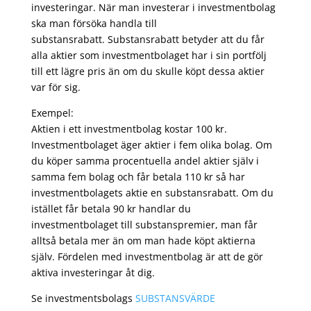
investeringar. När man investerar i investmentbolag
ska man försöka handla till
substansrabatt. Substansrabatt betyder att du får
alla aktier som investmentbolaget har i sin portfölj
till ett lägre pris än om du skulle köpt dessa aktier
var för sig.
Exempel:
Aktien i ett investmentbolag kostar 100 kr.
Investmentbolaget äger aktier i fem olika bolag. Om
du köper samma procentuella andel aktier själv i
samma fem bolag och får betala 110 kr så har
investmentbolagets aktie en substansrabatt. Om du
istället får betala 90 kr handlar du
investmentbolaget till substanspremier, man får
alltså betala mer än om man hade köpt aktierna
själv. Fördelen med investmentbolag är att de gör
aktiva investeringar åt dig.
Se investmentsbolags
SUBSTANSVÄRDE