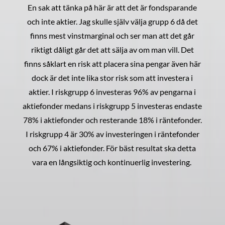
En sak att tänka på här är att det är fondsparande
och inte aktier. Jag skulle själv välja grupp 6 då det
finns mest vinstmarginal och ser man att det går
riktigt dåligt går det att sälja av om man vill. Det
finns såklart en risk att placera sina pengar även här
dock är det inte lika stor risk som att investera i
aktier. I riskgrupp 6 investeras 96% av pengarna i
aktiefonder medans i riskgrupp 5 investeras endaste
78% i aktiefonder och resterande 18% i räntefonder.
I riskgrupp 4 är 30% av investeringen i räntefonder
och 67% i aktiefonder. För bäst resultat ska detta
vara en långsiktig och kontinuerlig investering.