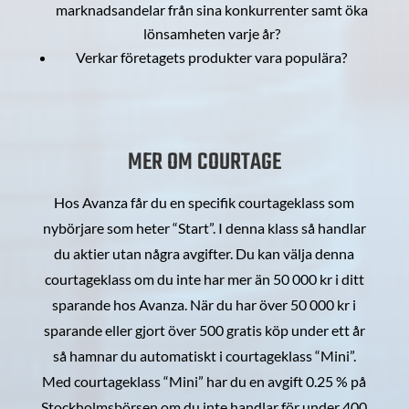
marknadsandelar från sina konkurrenter samt öka
lönsamheten varje år?
Verkar företagets produkter vara populära?
MER OM COURTAGE
Hos Avanza får du en specifik courtageklass som
nybörjare som heter “Start”. I denna klass så handlar
du aktier utan några avgifter. Du kan välja denna
courtageklass om du inte har mer än 50 000 kr i ditt
sparande hos Avanza. När du har över 50 000 kr i
sparande eller gjort över 500 gratis köp under ett år
så hamnar du automatiskt i courtageklass “Mini”.
Med courtageklass “Mini” har du en avgift 0.25 % på
Stockholmsbörsen om du inte handlar för under 400