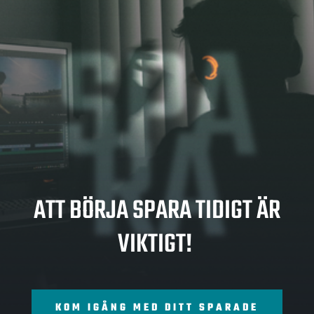
SPA
RA
ATT BÖRJA SPARA TIDIGT ÄR
VIKTIGT!
KOM IGÅNG MED DITT SPARADE