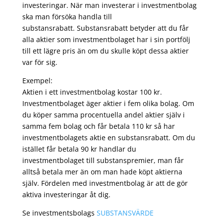
investeringar. När man investerar i investmentbolag
ska man försöka handla till
substansrabatt. Substansrabatt betyder att du får
alla aktier som investmentbolaget har i sin portfölj
till ett lägre pris än om du skulle köpt dessa aktier
var för sig.
Exempel:
Aktien i ett investmentbolag kostar 100 kr.
Investmentbolaget äger aktier i fem olika bolag. Om
du köper samma procentuella andel aktier själv i
samma fem bolag och får betala 110 kr så har
investmentbolagets aktie en substansrabatt. Om du
istället får betala 90 kr handlar du
investmentbolaget till substanspremier, man får
alltså betala mer än om man hade köpt aktierna
själv. Fördelen med investmentbolag är att de gör
aktiva investeringar åt dig.
Se investmentsbolags
SUBSTANSVÄRDE