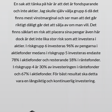
En sak att tänka på här är att det är fondsparande
och inte aktier. Jag skulle själv välja grupp 6 då det
finns mest vinstmarginal och ser man att det går
riktigt dåligt går det att sälja av om man vill. Det
finns såklart en risk att placera sina pengar även här
dock är det inte lika stor risk som att investera i
aktier. I riskgrupp 6 investeras 96% av pengarna i
aktiefonder medans i riskgrupp 5 investeras endaste
78% i aktiefonder och resterande 18% i räntefonder.
I riskgrupp 4 är 30% av investeringen i räntefonder
och 67% i aktiefonder. För bäst resultat ska detta
vara en långsiktig och kontinuerlig investering.