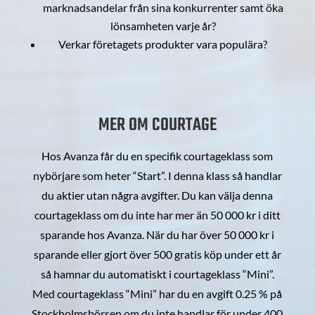
marknadsandelar från sina konkurrenter samt öka
lönsamheten varje år?
Verkar företagets produkter vara populära?
MER OM COURTAGE
Hos Avanza får du en specifik courtageklass som
nybörjare som heter “Start”. I denna klass så handlar
du aktier utan några avgifter. Du kan välja denna
courtageklass om du inte har mer än 50 000 kr i ditt
sparande hos Avanza. När du har över 50 000 kr i
sparande eller gjort över 500 gratis köp under ett år
så hamnar du automatiskt i courtageklass “Mini”.
Med courtageklass “Mini” har du en avgift 0.25 % på
Stockholmsbörsen om du inte handlar för under 400