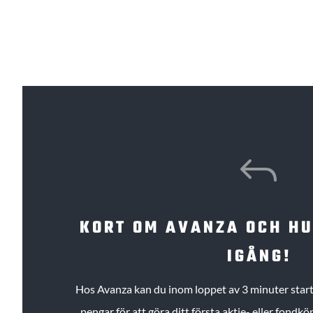
J
KORT OM AVANZA OCH H
IGÅNG!
Hos Avanza kan du inom loppet av 3 minuter starta
pengar för att göra ditt första aktie- eller fond