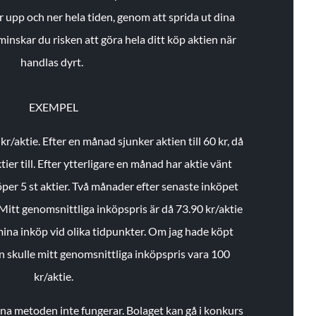
r upp och ner hela tiden, genom att sprida ut dina
minskar du risken att göra hela ditt köp aktien när
handlas dyrt.
EXEMPEL
 kr/aktie.
Efter en månad sjunker aktien till 60 kr, då
ier till.
Efter ytterligare en månad har aktie vänt
öper 5 st aktier.
Två månader efter senaste inköpet
Mitt genomsnittliga inköpspris är då 73.90 kr/aktie
 mina inköp vid olika tidpunkter. Om jag hade köpt
an skulle mitt genomsnittliga inköpspris vara 100
kr/aktie.
enna metoden inte fungerar. Bolaget kan gå i konkurs