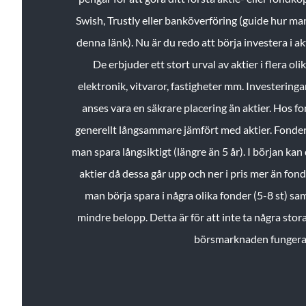
Swish, Trustly eller banköverföring (guide hur ma
denna länk). Nu är du redo att börja investera i a
De erbjuder ett stort urval av aktier i flera ol
elektronik, vitvaror, fastigheter mm. Investeringar
anses vara en säkrare placering än aktier. Hos f
generellt långsammare jämfört med aktier. Fonder 
man spara långsiktigt (längre än 5 år). I början kan d
aktier då dessa går upp och ner i pris mer än fo
man börja spara i några olika fonder (5-8 st) sam
mindre belopp. Detta är för att inte ta några stora
börsmarknaden fungera