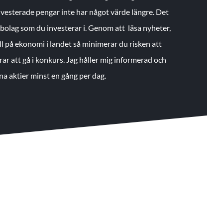
 investerade pengar inte har något värde längre. Det
de bolag som du investerar i. Genom att läsa nyheter,
ll på ekonomi i landet så minimerar du risken att
rar att gå i konkurs. Jag håller mig informerad och
na aktier minst en gång per dag.