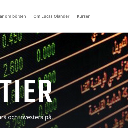
lar om börsen
Om Lucas Olander
Kurser
TIER
ara och investera på.