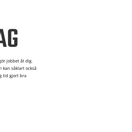
AG
gör
jobbet åt dig.
 kan såklart också
 tid gjort bra