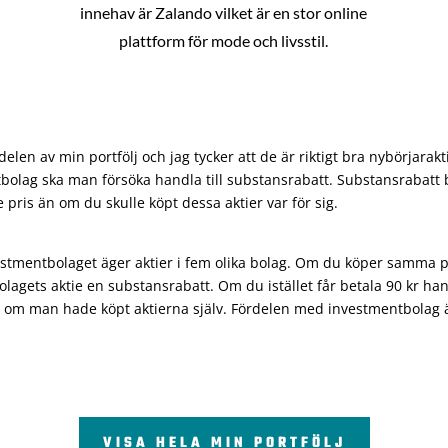
innehav är Zalando vilket är en stor online
plattform för mode och livsstil.
len av min portfölj och jag tycker att de är riktigt bra nybörjarakt
bolag ska man försöka handla till substansrabatt. Substansrabatt b
re pris än om du skulle köpt dessa aktier var för sig.
vestmentbolaget äger aktier i fem olika bolag. Om du köper samma 
olagets aktie en substansrabatt. Om du istället får betala 90 kr han
 om man hade köpt aktierna själv. Fördelen med investmentbolag är 
VISA HELA MIN PORTFÖLJ