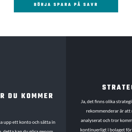
BÖRJA SPARA PÅ SAVR
STRATE
UR DU KOMMER
Ja, det finns olika strate
rekommenderar är att m
analyserat och tror komme
 upp ett konto och sätta in
kontinuerligt i bolaget fö
köp, detta kan du göra genom