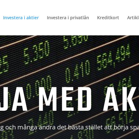
Investera i aktier
Investera i privatlån
Kreditkort
Artik
JA MED AK
g och många andra det bästa stället att börja sp