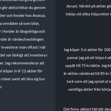
dyrast. Värdet på aktier gå
n gör detta hittar du genom
inköp vid olika tidpunkter 
ktier och fonder hos Avanza.
ika områden så som bilar,
 i fonder är långsiktiga och
onder är värdeutvecklingen
investerar man oftast i när
Jag köper 3 st aktier för 100
et var läskigt att investera i
passar jag på att köpa 6 akt
nder. Jag rekommenderar att
uppåt till 75 kr/aktie. Jag k
t köper in 8-12 aktier för
är aktien värderad till 85 kr.
 risker samt att lära sig hur
tack vare att jag spred ut
r.
samtliga aktier från börj
Det finns såklart fall där d