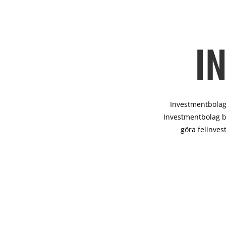
I
Investmentbolag 
Investmentbolag b
göra felinves