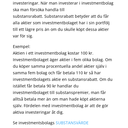
investeringar. När man investerar i investmentbolag
ska man försöka handla till
substansrabatt. Substansrabatt betyder att du får
alla aktier som investmentbolaget har i sin portfölj
till ett lägre pris än om du skulle köpt dessa aktier
var för sig.
Exempel:
Aktien i ett investmentbolag kostar 100 kr.
Investmentbolaget äger aktier i fem olika bolag. Om
du köper samma procentuella andel aktier själv i
samma fem bolag och får betala 110 kr så har
investmentbolagets aktie en substansrabatt. Om du
istället får betala 90 kr handlar du
investmentbolaget till substanspremier, man får
alltså betala mer än om man hade köpt aktierna
själv. Fördelen med investmentbolag är att de gör
aktiva investeringar åt dig.
Se investmentsbolags
SUBSTANSVÄRDE