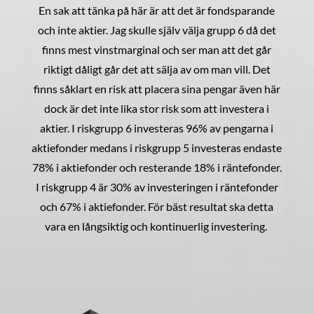
En sak att tänka på här är att det är fondsparande
och inte aktier. Jag skulle själv välja grupp 6 då det
finns mest vinstmarginal och ser man att det går
riktigt dåligt går det att sälja av om man vill. Det
finns såklart en risk att placera sina pengar även här
dock är det inte lika stor risk som att investera i
aktier. I riskgrupp 6 investeras 96% av pengarna i
aktiefonder medans i riskgrupp 5 investeras endaste
78% i aktiefonder och resterande 18% i räntefonder.
I riskgrupp 4 är 30% av investeringen i räntefonder
och 67% i aktiefonder. För bäst resultat ska detta
vara en långsiktig och kontinuerlig investering.