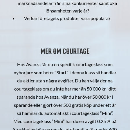
marknadsandelar från sina konkurrenter samt öka
lönsamheten varje år?
Verkar företagets produkter vara populära?
MER OM COURTAGE
Hos Avanza får du en specifik courtageklass som
nybörjare som heter “Start”. I denna klass så handlar
du aktier utan några avgifter. Du kan välja denna
courtageklass om du inte har mer än 50 000 kr i ditt
sparande hos Avanza. När du har över 50 000 kr i
sparande eller gjort över 500 gratis köp under ett år
så hamnar du automatiskt i courtageklass “Mini”.
Med courtageklass “Mini” har du en avgift 0.25 % på
Stockholmsbörsen om du inte handlar för under 400