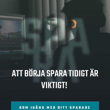
SPA
RA
ATT BÖRJA SPARA TIDIGT ÄR
VIKTIGT!
KOM IGÅNG MED DITT SPARADE