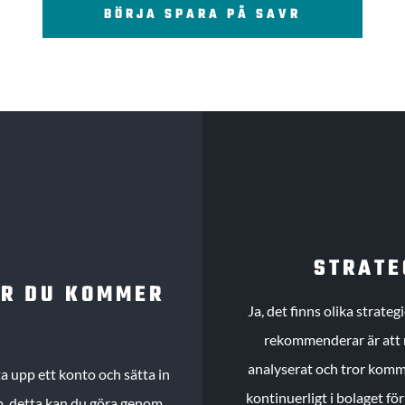
BÖRJA SPARA PÅ SAVR
STRATE
UR DU KOMMER
Ja, det finns olika strate
rekommenderar är att m
analyserat och tror komme
 upp ett konto och sätta in
kontinuerligt i bolaget fö
köp, detta kan du göra genom