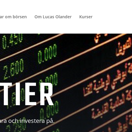
lar om börsen
Om Lucas Olander
Kurser
TIER
ara och investera på.