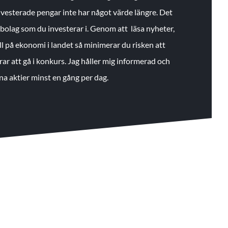
 investerade pengar inte har något värde längre. Det
de bolag som du investerar i. Genom att läsa nyheter,
ll på ekonomi i landet så minimerar du risken att
rar att gå i konkurs. Jag håller mig informerad och
na aktier minst en gång per dag.