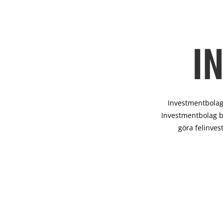
I
Investmentbolag 
Investmentbolag b
göra felinves