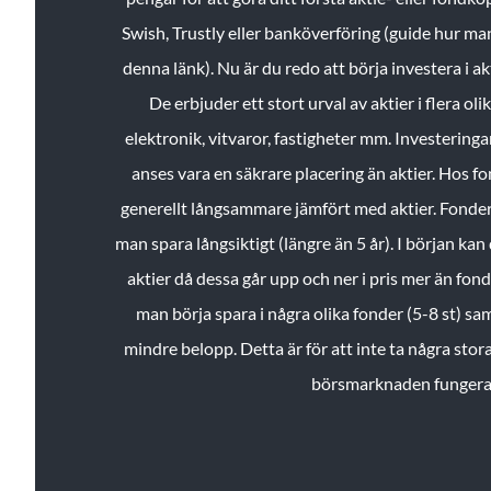
Swish, Trustly eller banköverföring (guide hur ma
denna länk). Nu är du redo att börja investera i a
De erbjuder ett stort urval av aktier i flera ol
elektronik, vitvaror, fastigheter mm. Investeringar
anses vara en säkrare placering än aktier. Hos f
generellt långsammare jämfört med aktier. Fonder 
man spara långsiktigt (längre än 5 år). I början kan d
aktier då dessa går upp och ner i pris mer än fo
man börja spara i några olika fonder (5-8 st) sam
mindre belopp. Detta är för att inte ta några stora
börsmarknaden fungera