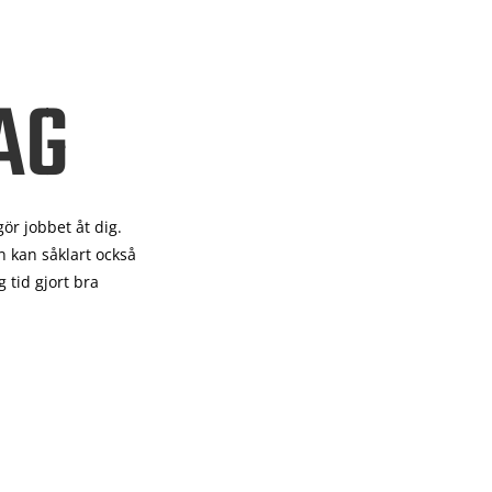
AG
gör
jobbet åt dig.
 kan såklart också
 tid gjort bra