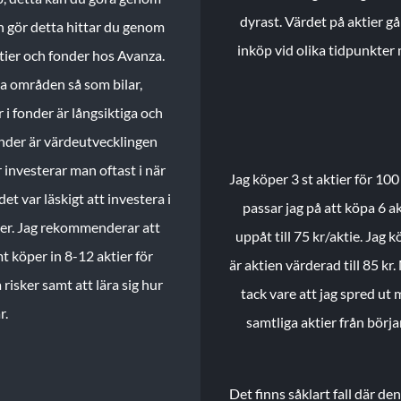
dyrast. Värdet på aktier gå
n gör detta hittar du genom
inköp vid olika tidpunkter 
ktier och fonder hos Avanza.
ika områden så som bilar,
 i fonder är långsiktiga och
onder är värdeutvecklingen
investerar man oftast i när
Jag köper 3 st aktier för 100
et var läskigt att investera i
passar jag på att köpa 6 akt
nder. Jag rekommenderar att
uppåt till 75 kr/aktie. Jag k
t köper in 8-12 aktier för
är aktien värderad till 85 kr.
 risker samt att lära sig hur
tack vare att jag spred ut
r.
samtliga aktier från börj
Det finns såklart fall där d