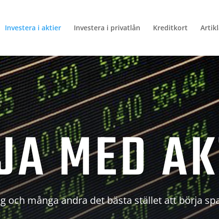
Investera i aktier
Investera i privatlån
Kreditkort
Artik
JA MED AK
g och många andra det bästa stället att börja sp