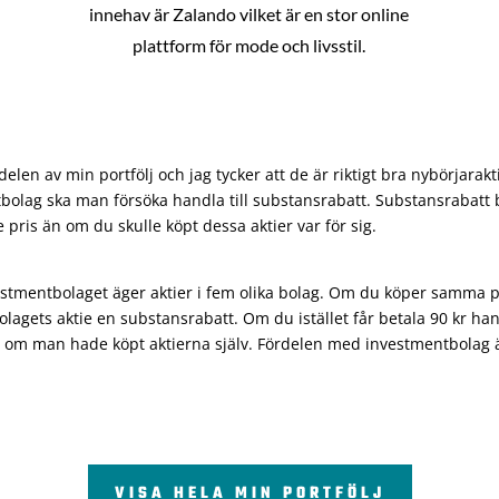
innehav är Zalando vilket är en stor online
plattform för mode och livsstil.
len av min portfölj och jag tycker att de är riktigt bra nybörjarakt
bolag ska man försöka handla till substansrabatt. Substansrabatt b
re pris än om du skulle köpt dessa aktier var för sig.
vestmentbolaget äger aktier i fem olika bolag. Om du köper samma 
olagets aktie en substansrabatt. Om du istället får betala 90 kr han
 om man hade köpt aktierna själv. Fördelen med investmentbolag är 
VISA HELA MIN PORTFÖLJ