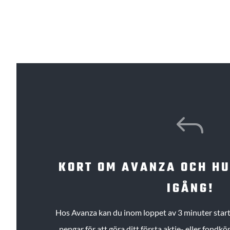
J
KORT OM AVANZA OCH H
IGÅNG!
Hos Avanza kan du inom loppet av 3 minuter starta
pengar för att göra ditt första aktie- eller fond