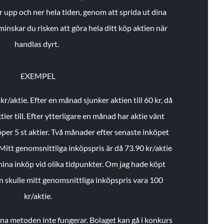
r upp och ner hela tiden, genom att sprida ut dina
minskar du risken att göra hela ditt köp aktien när
handlas dyrt.
EXEMPEL
 kr/aktie.
Efter en månad sjunker aktien till 60 kr, då
ier till.
Efter ytterligare en månad har aktie vänt
öper 5 st aktier.
Två månader efter senaste inköpet
Mitt genomsnittliga inköpspris är då 73.90 kr/aktie
 mina inköp vid olika tidpunkter. Om jag hade köpt
an skulle mitt genomsnittliga inköpspris vara 100
kr/aktie.
enna metoden inte fungerar. Bolaget kan gå i konkurs