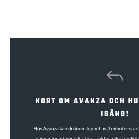
J
KORT OM AVANZA OCH H
IGÅNG!
Hos Avanza kan du inom loppet av 3 minuter starta
pengar för att göra ditt första aktie- eller fond