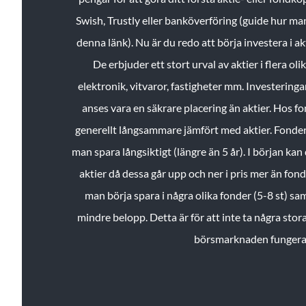
Swish, Trustly eller banköverföring (guide hur ma
denna länk). Nu är du redo att börja investera i a
De erbjuder ett stort urval av aktier i flera ol
elektronik, vitvaror, fastigheter mm. Investeringar
anses vara en säkrare placering än aktier. Hos f
generellt långsammare jämfört med aktier. Fonder 
man spara långsiktigt (längre än 5 år). I början kan d
aktier då dessa går upp och ner i pris mer än fo
man börja spara i några olika fonder (5-8 st) sam
mindre belopp. Detta är för att inte ta några stora
börsmarknaden fungera