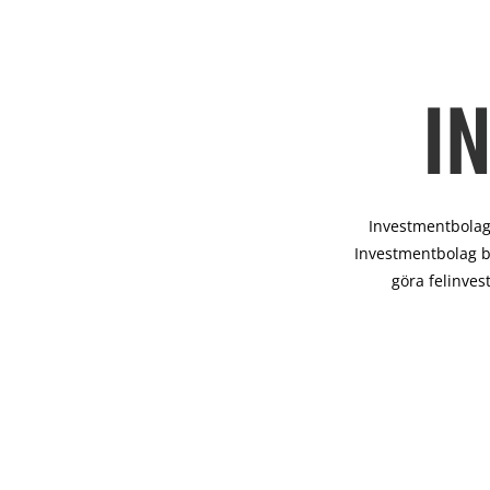
I
Investmentbolag 
Investmentbolag b
göra felinves