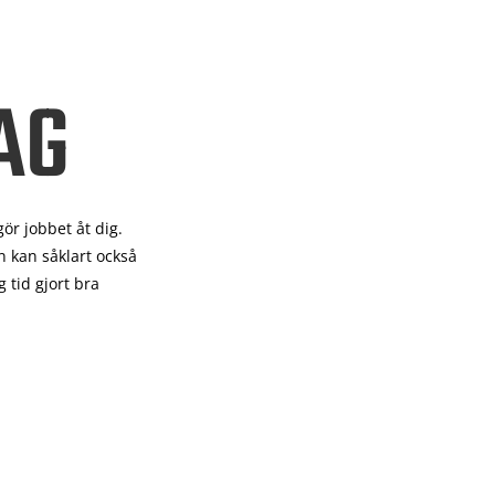
AG
gör
jobbet åt dig.
 kan såklart också
 tid gjort bra