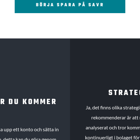
BÖRJA SPARA PÅ SAVR
STRATE
UR DU KOMMER
Ja, det finns olika strate
rekommenderar är att m
analyserat och tror komme
 upp ett konto och sätta in
kontinuerligt i bolaget fö
köp, detta kan du göra genom