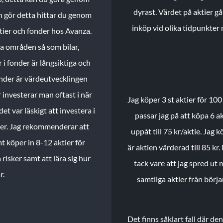
dyrast. Värdet på aktier gå
n gör detta hittar du genom
inköp vid olika tidpunkter 
ktier och fonder hos Avanza.
ika områden så som bilar,
 i fonder är långsiktiga och
onder är värdeutvecklingen
investerar man oftast i när
Jag köper 3 st aktier för 100
et var läskigt att investera i
passar jag på att köpa 6 akt
nder. Jag rekommenderar att
uppåt till 75 kr/aktie. Jag k
t köper in 8-12 aktier för
är aktien värderad till 85 kr.
 risker samt att lära sig hur
tack vare att jag spred ut
r.
samtliga aktier från börj
Det finns såklart fall där d