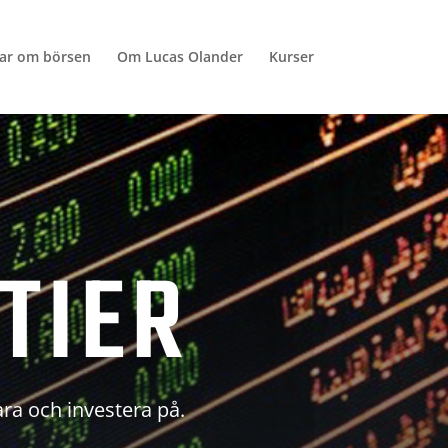
lar om börsen
Om Lucas Olander
Kurser
TIER
ara och investera på.