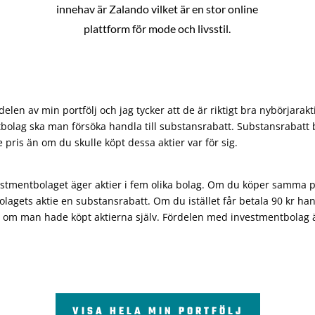
innehav är Zalando vilket är en stor online
plattform för mode och livsstil.
len av min portfölj och jag tycker att de är riktigt bra nybörjarakt
bolag ska man försöka handla till substansrabatt. Substansrabatt b
re pris än om du skulle köpt dessa aktier var för sig.
vestmentbolaget äger aktier i fem olika bolag. Om du köper samma 
olagets aktie en substansrabatt. Om du istället får betala 90 kr han
 om man hade köpt aktierna själv. Fördelen med investmentbolag är 
VISA HELA MIN PORTFÖLJ