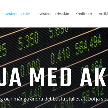
Investera i aktier
Investera i privatlån
Kreditkort
Artik
JA MED AK
g och många andra det bästa stället att börja sp