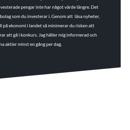
 investerade pengar inte har något värde längre. Det
de bolag som du investerar i. Genom att läsa nyheter,
ll på ekonomi i landet så minimerar du risken att
rar att gå i konkurs. Jag håller mig informerad och
na aktier minst en gång per dag.