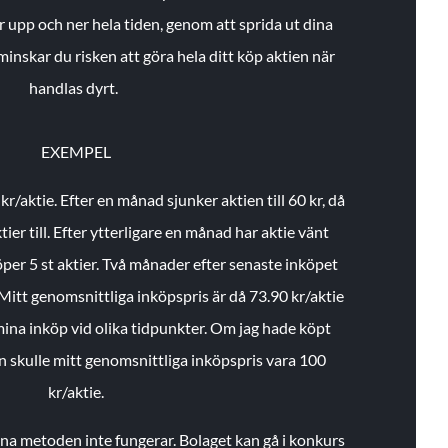
r upp och ner hela tiden, genom att sprida ut dina
minskar du risken att göra hela ditt köp aktien när
handlas dyrt.
EXEMPEL
 kr/aktie.
Efter en månad sjunker aktien till 60 kr, då
ier till.
Efter ytterligare en månad har aktie vänt
öper 5 st aktier.
Två månader efter senaste inköpet
Mitt genomsnittliga inköpspris är då 73.90 kr/aktie
 mina inköp vid olika tidpunkter. Om jag hade köpt
an skulle mitt genomsnittliga inköpspris vara 100
kr/aktie.
enna metoden inte fungerar. Bolaget kan gå i konkurs