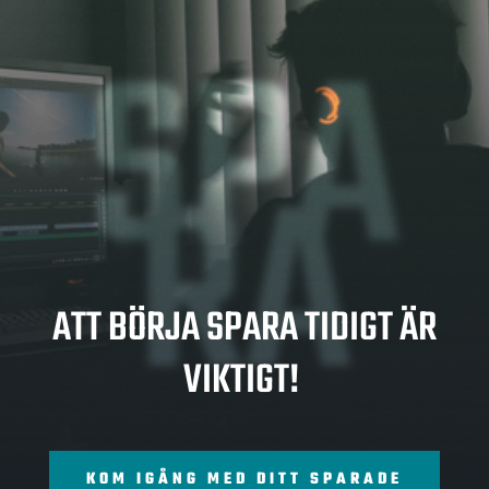
SPA
RA
ATT BÖRJA SPARA TIDIGT ÄR
VIKTIGT!
KOM IGÅNG MED DITT SPARADE