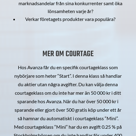
marknadsandelar från sina konkurrenter samt öka
lönsamheten varje år?
Verkar företagets produkter vara populära?
MER OM COURTAGE
Hos Avanza får du en specifik courtageklass som
nybörjare som heter “Start”. I denna klass så handlar
du aktier utan några avgifter. Du kan välja denna
courtageklass om du inte har mer än 50 000 kr i ditt
sparande hos Avanza. När du har över 50 000 kr i
sparande eller gjort över 500 gratis köp under ett år
så hamnar du automatiskt i courtageklass “Mini”.
Med courtageklass “Mini” har du en avgift 0.25 % på
Stockholmsbörsen om du inte handlar för under 400