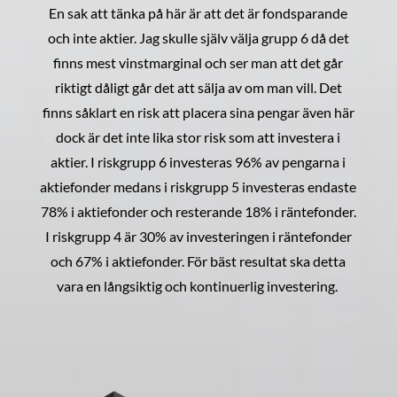
En sak att tänka på här är att det är fondsparande
och inte aktier. Jag skulle själv välja grupp 6 då det
finns mest vinstmarginal och ser man att det går
riktigt dåligt går det att sälja av om man vill. Det
finns såklart en risk att placera sina pengar även här
dock är det inte lika stor risk som att investera i
aktier. I riskgrupp 6 investeras 96% av pengarna i
aktiefonder medans i riskgrupp 5 investeras endaste
78% i aktiefonder och resterande 18% i räntefonder.
I riskgrupp 4 är 30% av investeringen i räntefonder
och 67% i aktiefonder. För bäst resultat ska detta
vara en långsiktig och kontinuerlig investering.