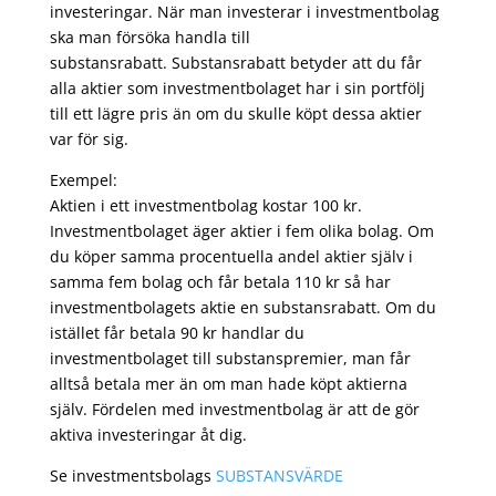
investeringar. När man investerar i investmentbolag
ska man försöka handla till
substansrabatt. Substansrabatt betyder att du får
alla aktier som investmentbolaget har i sin portfölj
till ett lägre pris än om du skulle köpt dessa aktier
var för sig.
Exempel:
Aktien i ett investmentbolag kostar 100 kr.
Investmentbolaget äger aktier i fem olika bolag. Om
du köper samma procentuella andel aktier själv i
samma fem bolag och får betala 110 kr så har
investmentbolagets aktie en substansrabatt. Om du
istället får betala 90 kr handlar du
investmentbolaget till substanspremier, man får
alltså betala mer än om man hade köpt aktierna
själv. Fördelen med investmentbolag är att de gör
aktiva investeringar åt dig.
Se investmentsbolags
SUBSTANSVÄRDE