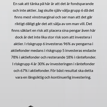
En sak att tänka på här är att det är fondsparande
och inte aktier. Jag skulle själv välja grupp 6 då det
finns mest vinstmarginal och ser man att det går
riktigt dåligt går det att sälja av om man vill. Det
finns såklart en risk att placera sina pengar även här
dock är det inte lika stor risk som att investera i
aktier. I riskgrupp 6 investeras 96% av pengarna i
aktiefonder medans i riskgrupp 5 investeras endaste
78% i aktiefonder och resterande 18% i räntefonder.
I riskgrupp 4 är 30% av investeringen i räntefonder
och 67% i aktiefonder. För bäst resultat ska detta
vara en långsiktig och kontinuerlig investering.