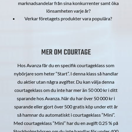
marknadsandelar från sina konkurrenter samt öka
lönsamheten varje år?
Verkar företagets produkter vara populära?
MER OM COURTAGE
Hos Avanza får du en specifik courtageklass som
nybörjare som heter “Start”. I denna klass så handlar
du aktier utan några avgifter. Du kan välja denna
courtageklass om du inte har mer än 50 000 kr i ditt
sparande hos Avanza. När du har över 50 000 kr i
sparande eller gjort över 500 gratis köp under ett år
så hamnar du automatiskt i courtageklass “Mini”.
Med courtageklass “Mini” har du en avgift 0.25 % på
Stockholmsbörsen om du inte handlar för under 400