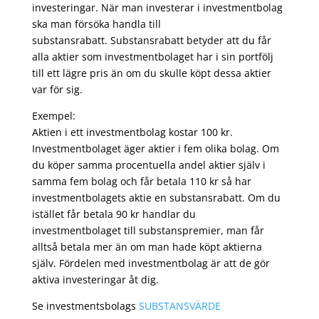
investeringar. När man investerar i investmentbolag
ska man försöka handla till
substansrabatt. Substansrabatt betyder att du får
alla aktier som investmentbolaget har i sin portfölj
till ett lägre pris än om du skulle köpt dessa aktier
var för sig.
Exempel:
Aktien i ett investmentbolag kostar 100 kr.
Investmentbolaget äger aktier i fem olika bolag. Om
du köper samma procentuella andel aktier själv i
samma fem bolag och får betala 110 kr så har
investmentbolagets aktie en substansrabatt. Om du
istället får betala 90 kr handlar du
investmentbolaget till substanspremier, man får
alltså betala mer än om man hade köpt aktierna
själv. Fördelen med investmentbolag är att de gör
aktiva investeringar åt dig.
Se investmentsbolags
SUBSTANSVÄRDE