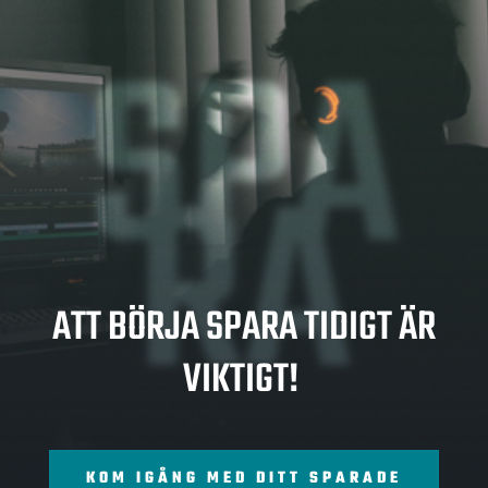
SPA
RA
ATT BÖRJA SPARA TIDIGT ÄR
VIKTIGT!
KOM IGÅNG MED DITT SPARADE