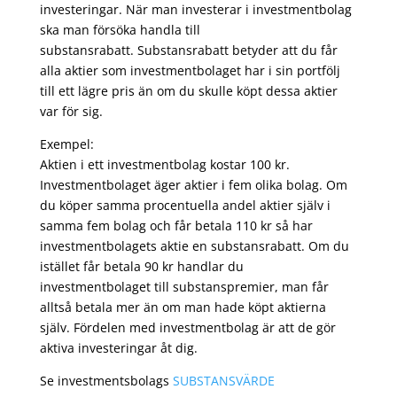
investeringar. När man investerar i investmentbolag
ska man försöka handla till
substansrabatt. Substansrabatt betyder att du får
alla aktier som investmentbolaget har i sin portfölj
till ett lägre pris än om du skulle köpt dessa aktier
var för sig.
Exempel:
Aktien i ett investmentbolag kostar 100 kr.
Investmentbolaget äger aktier i fem olika bolag. Om
du köper samma procentuella andel aktier själv i
samma fem bolag och får betala 110 kr så har
investmentbolagets aktie en substansrabatt. Om du
istället får betala 90 kr handlar du
investmentbolaget till substanspremier, man får
alltså betala mer än om man hade köpt aktierna
själv. Fördelen med investmentbolag är att de gör
aktiva investeringar åt dig.
Se investmentsbolags
SUBSTANSVÄRDE