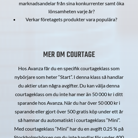
marknadsandelar från sina konkurrenter samt öka
lönsamheten varje år?
Verkar företagets produkter vara populära?
MER OM COURTAGE
Hos Avanza får du en specifik courtageklass som
nybörjare som heter “Start”. I denna klass så handlar
du aktier utan några avgifter. Du kan välja denna
courtageklass om du inte har mer än 50 000 kr i ditt
sparande hos Avanza. När du har över 50 000 kr i
sparande eller gjort över 500 gratis köp under ett år
så hamnar du automatiskt i courtageklass “Mini”.
Med courtageklass “Mini” har du en avgift 0.25 % på
Stockholmsbörsen om du inte handlar för under 400