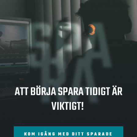
SPA
RA
ATT BÖRJA SPARA TIDIGT ÄR
VIKTIGT!
KOM IGÅNG MED DITT SPARADE