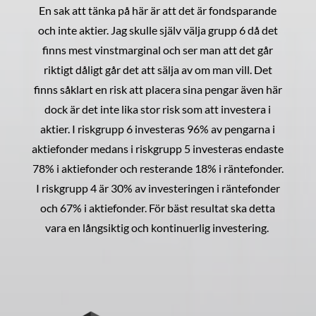
En sak att tänka på här är att det är fondsparande
och inte aktier. Jag skulle själv välja grupp 6 då det
finns mest vinstmarginal och ser man att det går
riktigt dåligt går det att sälja av om man vill. Det
finns såklart en risk att placera sina pengar även här
dock är det inte lika stor risk som att investera i
aktier. I riskgrupp 6 investeras 96% av pengarna i
aktiefonder medans i riskgrupp 5 investeras endaste
78% i aktiefonder och resterande 18% i räntefonder.
I riskgrupp 4 är 30% av investeringen i räntefonder
och 67% i aktiefonder. För bäst resultat ska detta
vara en långsiktig och kontinuerlig investering.