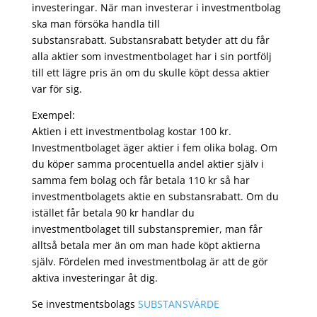
investeringar. När man investerar i investmentbolag
ska man försöka handla till
substansrabatt. Substansrabatt betyder att du får
alla aktier som investmentbolaget har i sin portfölj
till ett lägre pris än om du skulle köpt dessa aktier
var för sig.
Exempel:
Aktien i ett investmentbolag kostar 100 kr.
Investmentbolaget äger aktier i fem olika bolag. Om
du köper samma procentuella andel aktier själv i
samma fem bolag och får betala 110 kr så har
investmentbolagets aktie en substansrabatt. Om du
istället får betala 90 kr handlar du
investmentbolaget till substanspremier, man får
alltså betala mer än om man hade köpt aktierna
själv. Fördelen med investmentbolag är att de gör
aktiva investeringar åt dig.
Se investmentsbolags
SUBSTANSVÄRDE