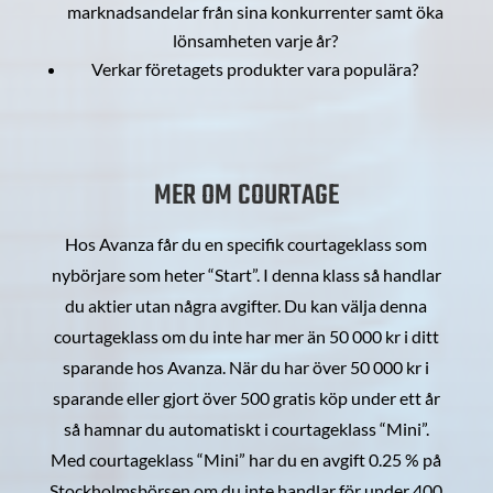
marknadsandelar från sina konkurrenter samt öka
lönsamheten varje år?
Verkar företagets produkter vara populära?
MER OM COURTAGE
Hos Avanza får du en specifik courtageklass som
nybörjare som heter “Start”. I denna klass så handlar
du aktier utan några avgifter. Du kan välja denna
courtageklass om du inte har mer än 50 000 kr i ditt
sparande hos Avanza. När du har över 50 000 kr i
sparande eller gjort över 500 gratis köp under ett år
så hamnar du automatiskt i courtageklass “Mini”.
Med courtageklass “Mini” har du en avgift 0.25 % på
Stockholmsbörsen om du inte handlar för under 400