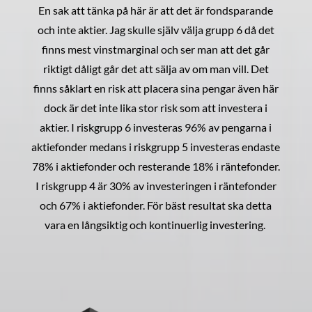
En sak att tänka på här är att det är fondsparande
och inte aktier. Jag skulle själv välja grupp 6 då det
finns mest vinstmarginal och ser man att det går
riktigt dåligt går det att sälja av om man vill. Det
finns såklart en risk att placera sina pengar även här
dock är det inte lika stor risk som att investera i
aktier. I riskgrupp 6 investeras 96% av pengarna i
aktiefonder medans i riskgrupp 5 investeras endaste
78% i aktiefonder och resterande 18% i räntefonder.
I riskgrupp 4 är 30% av investeringen i räntefonder
och 67% i aktiefonder. För bäst resultat ska detta
vara en långsiktig och kontinuerlig investering.