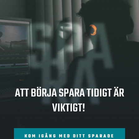
SPA
RA
ATT BÖRJA SPARA TIDIGT ÄR
VIKTIGT!
KOM IGÅNG MED DITT SPARADE