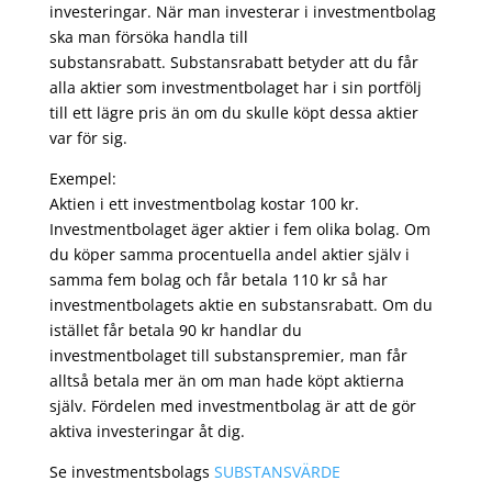
investeringar. När man investerar i investmentbolag
ska man försöka handla till
substansrabatt. Substansrabatt betyder att du får
alla aktier som investmentbolaget har i sin portfölj
till ett lägre pris än om du skulle köpt dessa aktier
var för sig.
Exempel:
Aktien i ett investmentbolag kostar 100 kr.
Investmentbolaget äger aktier i fem olika bolag. Om
du köper samma procentuella andel aktier själv i
samma fem bolag och får betala 110 kr så har
investmentbolagets aktie en substansrabatt. Om du
istället får betala 90 kr handlar du
investmentbolaget till substanspremier, man får
alltså betala mer än om man hade köpt aktierna
själv. Fördelen med investmentbolag är att de gör
aktiva investeringar åt dig.
Se investmentsbolags
SUBSTANSVÄRDE