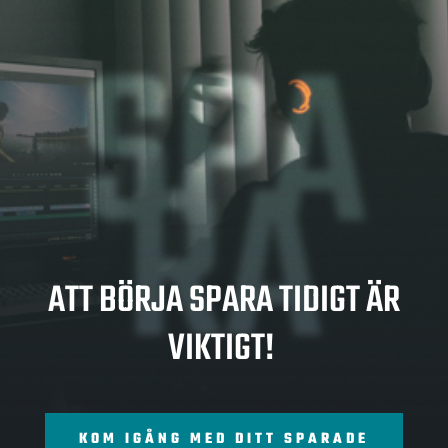
SPA
RA
ATT BÖRJA SPARA TIDIGT ÄR
VIKTIGT!
KOM IGÅNG MED DITT SPARADE