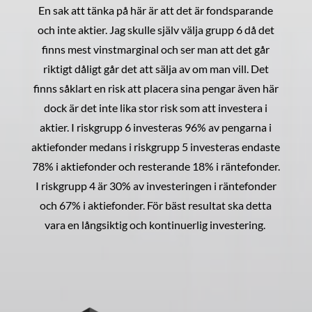
En sak att tänka på här är att det är fondsparande
och inte aktier. Jag skulle själv välja grupp 6 då det
finns mest vinstmarginal och ser man att det går
riktigt dåligt går det att sälja av om man vill. Det
finns såklart en risk att placera sina pengar även här
dock är det inte lika stor risk som att investera i
aktier. I riskgrupp 6 investeras 96% av pengarna i
aktiefonder medans i riskgrupp 5 investeras endaste
78% i aktiefonder och resterande 18% i räntefonder.
I riskgrupp 4 är 30% av investeringen i räntefonder
och 67% i aktiefonder. För bäst resultat ska detta
vara en långsiktig och kontinuerlig investering.