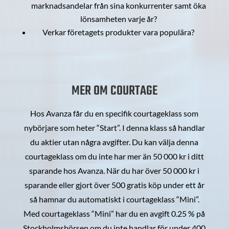
marknadsandelar från sina konkurrenter samt öka
lönsamheten varje år?
Verkar företagets produkter vara populära?
MER OM COURTAGE
Hos Avanza får du en specifik courtageklass som
nybörjare som heter “Start”. I denna klass så handlar
du aktier utan några avgifter. Du kan välja denna
courtageklass om du inte har mer än 50 000 kr i ditt
sparande hos Avanza. När du har över 50 000 kr i
sparande eller gjort över 500 gratis köp under ett år
så hamnar du automatiskt i courtageklass “Mini”.
Med courtageklass “Mini” har du en avgift 0.25 % på
Stockholmsbörsen om du inte handlar för under 400