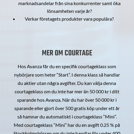
marknadsandelar från sina konkurrenter samt öka
lönsamheten varje år?
Verkar företagets produkter vara populära?
MER OM COURTAGE
Hos Avanza får du en specifik courtageklass som
nybörjare som heter “Start”. I denna klass så handlar
du aktier utan några avgifter. Du kan välja denna
courtageklass om du inte har mer än 50 000 kr i ditt
sparande hos Avanza. När du har över 50 000 kr i
sparande eller gjort över 500 gratis köp under ett år
så hamnar du automatiskt i courtageklass “Mini”.
Med courtageklass “Mini” har du en avgift 0.25 % på
Stockholmsbörsen om du inte handlar för under 400