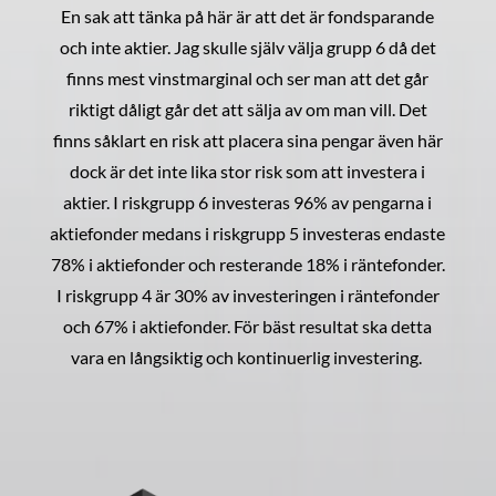
En sak att tänka på här är att det är fondsparande
och inte aktier. Jag skulle själv välja grupp 6 då det
finns mest vinstmarginal och ser man att det går
riktigt dåligt går det att sälja av om man vill. Det
finns såklart en risk att placera sina pengar även här
dock är det inte lika stor risk som att investera i
aktier. I riskgrupp 6 investeras 96% av pengarna i
aktiefonder medans i riskgrupp 5 investeras endaste
78% i aktiefonder och resterande 18% i räntefonder.
I riskgrupp 4 är 30% av investeringen i räntefonder
och 67% i aktiefonder. För bäst resultat ska detta
vara en långsiktig och kontinuerlig investering.