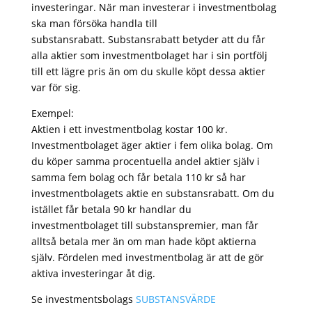
investeringar. När man investerar i investmentbolag
ska man försöka handla till
substansrabatt. Substansrabatt betyder att du får
alla aktier som investmentbolaget har i sin portfölj
till ett lägre pris än om du skulle köpt dessa aktier
var för sig.
Exempel:
Aktien i ett investmentbolag kostar 100 kr.
Investmentbolaget äger aktier i fem olika bolag. Om
du köper samma procentuella andel aktier själv i
samma fem bolag och får betala 110 kr så har
investmentbolagets aktie en substansrabatt. Om du
istället får betala 90 kr handlar du
investmentbolaget till substanspremier, man får
alltså betala mer än om man hade köpt aktierna
själv. Fördelen med investmentbolag är att de gör
aktiva investeringar åt dig.
Se investmentsbolags
SUBSTANSVÄRDE