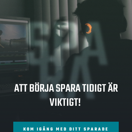
SPA
RA
ATT BÖRJA SPARA TIDIGT ÄR
VIKTIGT!
KOM IGÅNG MED DITT SPARADE