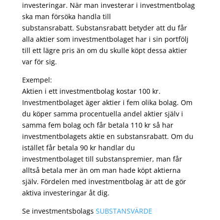
investeringar. När man investerar i investmentbolag
ska man försöka handla till
substansrabatt. Substansrabatt betyder att du får
alla aktier som investmentbolaget har i sin portfölj
till ett lägre pris än om du skulle köpt dessa aktier
var för sig.
Exempel:
Aktien i ett investmentbolag kostar 100 kr.
Investmentbolaget äger aktier i fem olika bolag. Om
du köper samma procentuella andel aktier själv i
samma fem bolag och får betala 110 kr så har
investmentbolagets aktie en substansrabatt. Om du
istället får betala 90 kr handlar du
investmentbolaget till substanspremier, man får
alltså betala mer än om man hade köpt aktierna
själv. Fördelen med investmentbolag är att de gör
aktiva investeringar åt dig.
Se investmentsbolags
SUBSTANSVÄRDE