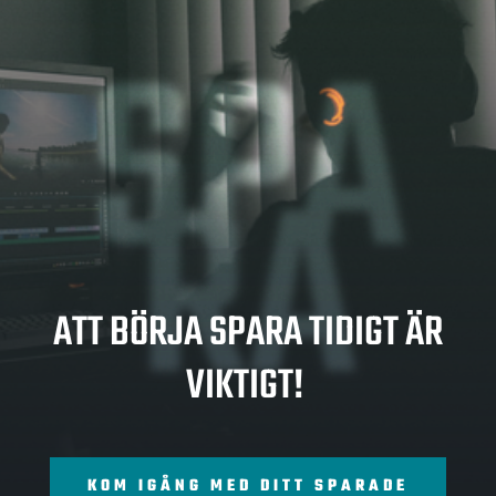
SPA
RA
ATT BÖRJA SPARA TIDIGT ÄR
VIKTIGT!
KOM IGÅNG MED DITT SPARADE