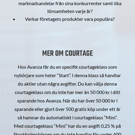
marknadsandelar från sina konkurrenter samt öka
lönsamheten varje år?
Verkar företagets produkter vara populära?
MER OM COURTAGE
Hos Avanza får du en specifik courtageklass som
nybörjare som heter “Start”. I denna klass så handlar
du aktier utan några avgifter. Du kan välja denna
courtageklass om du inte har mer än 50 000 kr i ditt
sparande hos Avanza. När du har över 50 000 kr i
sparande eller gjort över 500 gratis köp under ett år
så hamnar du automatiskt i courtageklass “Mini”.
Med courtageklass “Mini” har du en avgift 0.25 % på
Stockholmsbörsen om du inte handlar för under 400