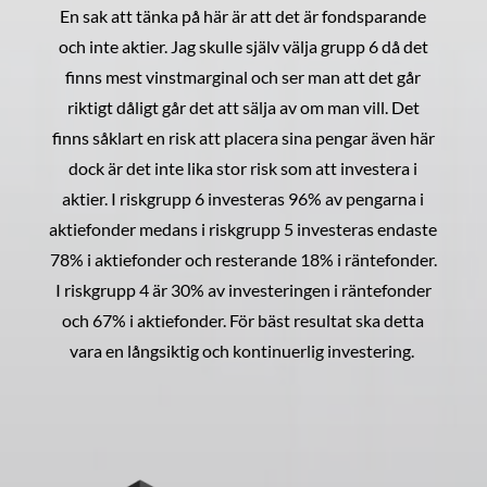
En sak att tänka på här är att det är fondsparande
och inte aktier. Jag skulle själv välja grupp 6 då det
finns mest vinstmarginal och ser man att det går
riktigt dåligt går det att sälja av om man vill. Det
finns såklart en risk att placera sina pengar även här
dock är det inte lika stor risk som att investera i
aktier. I riskgrupp 6 investeras 96% av pengarna i
aktiefonder medans i riskgrupp 5 investeras endaste
78% i aktiefonder och resterande 18% i räntefonder.
I riskgrupp 4 är 30% av investeringen i räntefonder
och 67% i aktiefonder. För bäst resultat ska detta
vara en långsiktig och kontinuerlig investering.