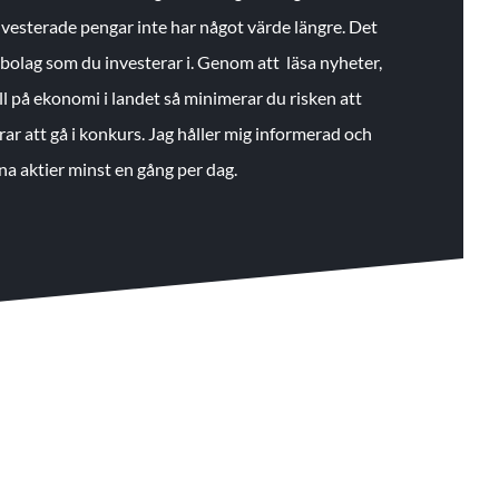
 investerade pengar inte har något värde längre. Det
de bolag som du investerar i. Genom att läsa nyheter,
ll på ekonomi i landet så minimerar du risken att
rar att gå i konkurs. Jag håller mig informerad och
na aktier minst en gång per dag.