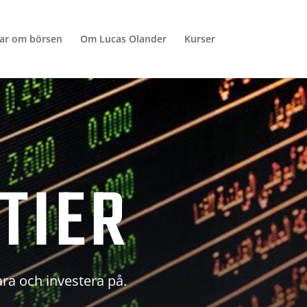
lar om börsen
Om Lucas Olander
Kurser
TIER
ara och investera på.