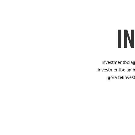
I
Investmentbolag 
Investmentbolag b
göra felinves