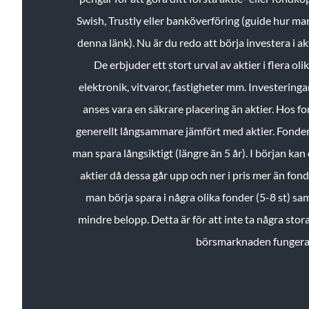
Swish, Trustly eller banköverföring (guide hur ma
denna länk). Nu är du redo att börja investera i a
De erbjuder ett stort urval av aktier i flera ol
elektronik, vitvaror, fastigheter mm. Investeringar
anses vara en säkrare placering än aktier. Hos f
generellt långsammare jämfört med aktier. Fonder 
man spara långsiktigt (längre än 5 år). I början kan d
aktier då dessa går upp och ner i pris mer än fo
man börja spara i några olika fonder (5-8 st) sam
mindre belopp. Detta är för att inte ta några stora
börsmarknaden fungera