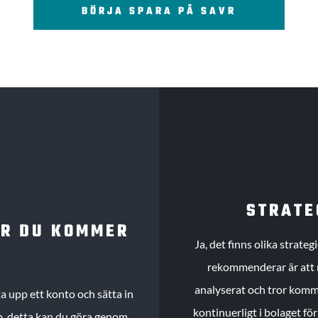
BÖRJA SPARA PÅ SAVR
STRATE
UR DU KOMMER
Ja, det finns olika strate
rekommenderar är att m
analyserat och tror komme
 upp ett konto och sätta in
kontinuerligt i bolaget fö
köp, detta kan du göra genom