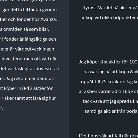
dyrast. Värdet på aktier gå
n gör detta hittar du genom
inköp vid olika tidpunkter 
ktier och fonder hos Avanza.
ika områden så som bilar,
 i fonder är långsiktiga och
onder är värdeutvecklingen
investerar man oftast i när
Jag köper 3 st aktier för 100
et var läskigt att investera i
passar jag på att köpa 6 akt
nder. Jag rekommenderar att
uppåt till 75 kr/aktie. Jag k
t köper in 8-12 aktier för
är aktien värderad till 85 kr.
 risker samt att lära sig hur
tack vare att jag spred ut
r.
samtliga aktier från börj
Det finns såklart fall där d