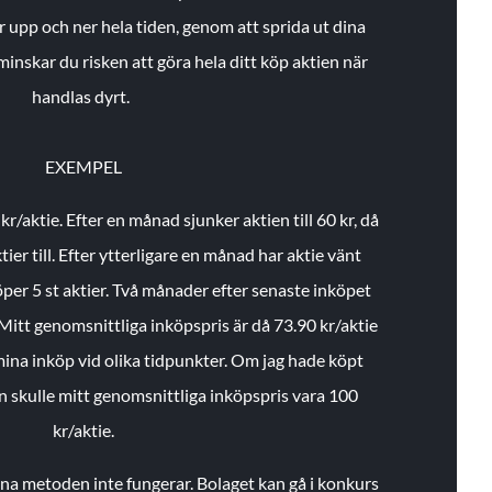
r upp och ner hela tiden, genom att sprida ut dina
minskar du risken att göra hela ditt köp aktien när
handlas dyrt.
EXEMPEL
 kr/aktie.
Efter en månad sjunker aktien till 60 kr, då
ier till.
Efter ytterligare en månad har aktie vänt
öper 5 st aktier.
Två månader efter senaste inköpet
Mitt genomsnittliga inköpspris är då 73.90 kr/aktie
 mina inköp vid olika tidpunkter. Om jag hade köpt
an skulle mitt genomsnittliga inköpspris vara 100
kr/aktie.
enna metoden inte fungerar. Bolaget kan gå i konkurs