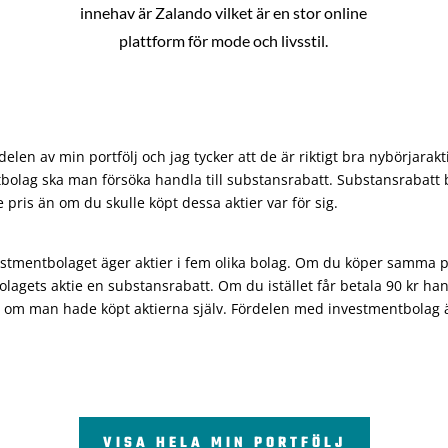
innehav är Zalando vilket är en stor online
plattform för mode och livsstil.
len av min portfölj och jag tycker att de är riktigt bra nybörjarakt
bolag ska man försöka handla till substansrabatt. Substansrabatt b
re pris än om du skulle köpt dessa aktier var för sig.
vestmentbolaget äger aktier i fem olika bolag. Om du köper samma 
olagets aktie en substansrabatt. Om du istället får betala 90 kr han
 om man hade köpt aktierna själv. Fördelen med investmentbolag är 
VISA HELA MIN PORTFÖLJ