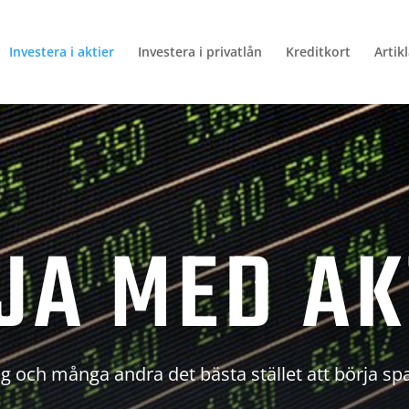
Investera i aktier
Investera i privatlån
Kreditkort
Artik
JA MED AK
g och många andra det bästa stället att börja sp