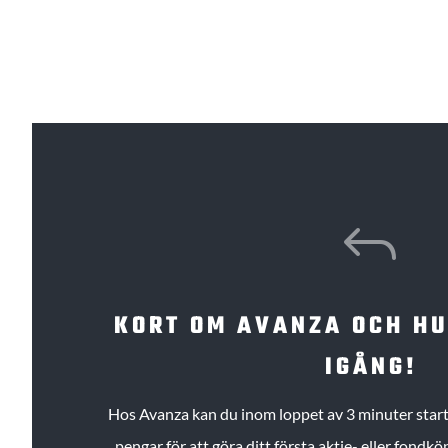
J
KORT OM AVANZA OCH H
IGÅNG!
Hos Avanza kan du inom loppet av 3 minuter starta
pengar för att göra ditt första aktie- eller fond