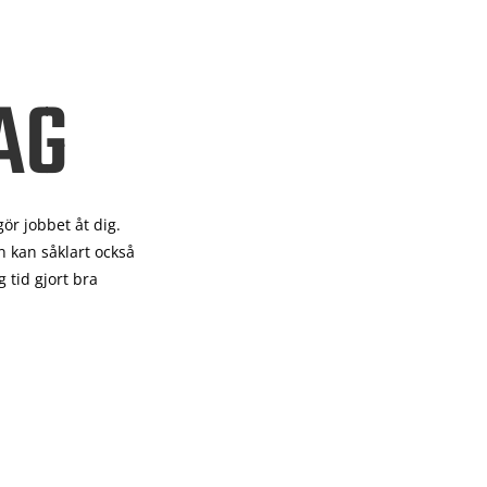
AG
gör
jobbet åt dig.
 kan såklart också
 tid gjort bra