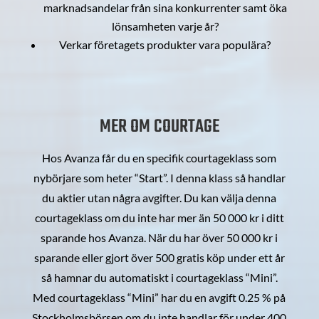
marknadsandelar från sina konkurrenter samt öka
lönsamheten varje år?
Verkar företagets produkter vara populära?
MER OM COURTAGE
Hos Avanza får du en specifik courtageklass som
nybörjare som heter “Start”. I denna klass så handlar
du aktier utan några avgifter. Du kan välja denna
courtageklass om du inte har mer än 50 000 kr i ditt
sparande hos Avanza. När du har över 50 000 kr i
sparande eller gjort över 500 gratis köp under ett år
så hamnar du automatiskt i courtageklass “Mini”.
Med courtageklass “Mini” har du en avgift 0.25 % på
Stockholmsbörsen om du inte handlar för under 400