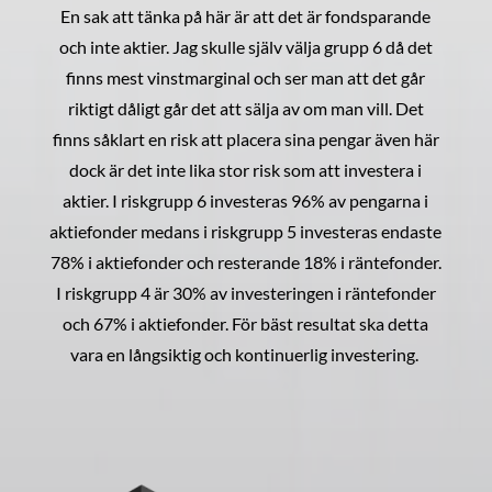
En sak att tänka på här är att det är fondsparande
och inte aktier. Jag skulle själv välja grupp 6 då det
finns mest vinstmarginal och ser man att det går
riktigt dåligt går det att sälja av om man vill. Det
finns såklart en risk att placera sina pengar även här
dock är det inte lika stor risk som att investera i
aktier. I riskgrupp 6 investeras 96% av pengarna i
aktiefonder medans i riskgrupp 5 investeras endaste
78% i aktiefonder och resterande 18% i räntefonder.
I riskgrupp 4 är 30% av investeringen i räntefonder
och 67% i aktiefonder. För bäst resultat ska detta
vara en långsiktig och kontinuerlig investering.