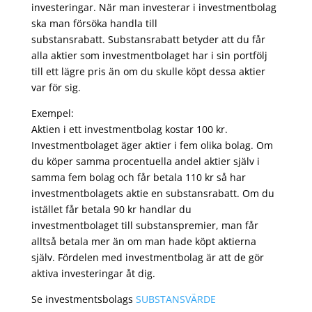
investeringar. När man investerar i investmentbolag
ska man försöka handla till
substansrabatt. Substansrabatt betyder att du får
alla aktier som investmentbolaget har i sin portfölj
till ett lägre pris än om du skulle köpt dessa aktier
var för sig.
Exempel:
Aktien i ett investmentbolag kostar 100 kr.
Investmentbolaget äger aktier i fem olika bolag. Om
du köper samma procentuella andel aktier själv i
samma fem bolag och får betala 110 kr så har
investmentbolagets aktie en substansrabatt. Om du
istället får betala 90 kr handlar du
investmentbolaget till substanspremier, man får
alltså betala mer än om man hade köpt aktierna
själv. Fördelen med investmentbolag är att de gör
aktiva investeringar åt dig.
Se investmentsbolags
SUBSTANSVÄRDE