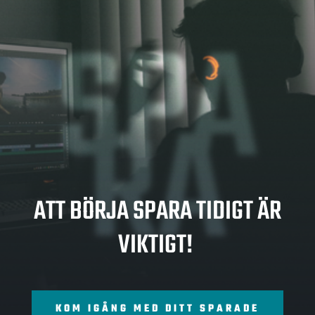
SPA
RA
ATT BÖRJA SPARA TIDIGT ÄR
VIKTIGT!
KOM IGÅNG MED DITT SPARADE