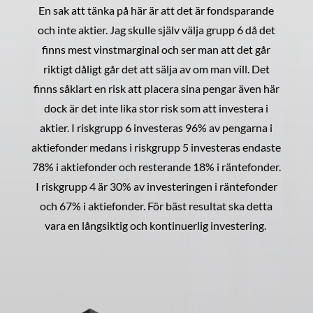
En sak att tänka på här är att det är fondsparande
och inte aktier. Jag skulle själv välja grupp 6 då det
finns mest vinstmarginal och ser man att det går
riktigt dåligt går det att sälja av om man vill. Det
finns såklart en risk att placera sina pengar även här
dock är det inte lika stor risk som att investera i
aktier. I riskgrupp 6 investeras 96% av pengarna i
aktiefonder medans i riskgrupp 5 investeras endaste
78% i aktiefonder och resterande 18% i räntefonder.
I riskgrupp 4 är 30% av investeringen i räntefonder
och 67% i aktiefonder. För bäst resultat ska detta
vara en långsiktig och kontinuerlig investering.