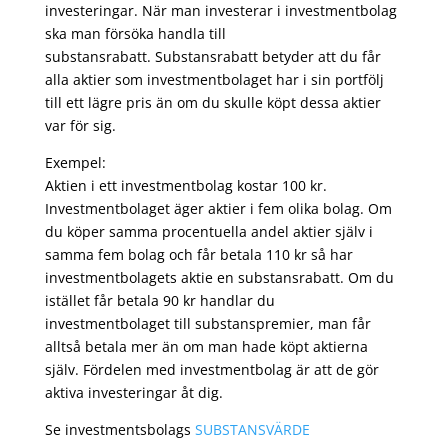
investeringar. När man investerar i investmentbolag
ska man försöka handla till
substansrabatt. Substansrabatt betyder att du får
alla aktier som investmentbolaget har i sin portfölj
till ett lägre pris än om du skulle köpt dessa aktier
var för sig.
Exempel:
Aktien i ett investmentbolag kostar 100 kr.
Investmentbolaget äger aktier i fem olika bolag. Om
du köper samma procentuella andel aktier själv i
samma fem bolag och får betala 110 kr så har
investmentbolagets aktie en substansrabatt. Om du
istället får betala 90 kr handlar du
investmentbolaget till substanspremier, man får
alltså betala mer än om man hade köpt aktierna
själv. Fördelen med investmentbolag är att de gör
aktiva investeringar åt dig.
Se investmentsbolags
SUBSTANSVÄRDE