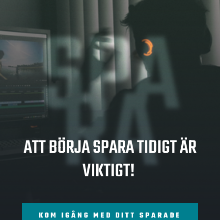
SPA
RA
ATT BÖRJA SPARA TIDIGT ÄR
VIKTIGT!
KOM IGÅNG MED DITT SPARADE