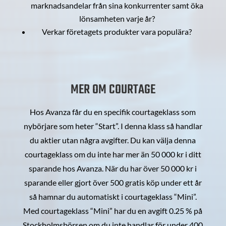
marknadsandelar från sina konkurrenter samt öka
lönsamheten varje år?
Verkar företagets produkter vara populära?
MER OM COURTAGE
Hos Avanza får du en specifik courtageklass som
nybörjare som heter “Start”. I denna klass så handlar
du aktier utan några avgifter. Du kan välja denna
courtageklass om du inte har mer än 50 000 kr i ditt
sparande hos Avanza. När du har över 50 000 kr i
sparande eller gjort över 500 gratis köp under ett år
så hamnar du automatiskt i courtageklass “Mini”.
Med courtageklass “Mini” har du en avgift 0.25 % på
Stockholmsbörsen om du inte handlar för under 400