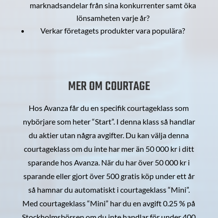
marknadsandelar från sina konkurrenter samt öka
lönsamheten varje år?
Verkar företagets produkter vara populära?
MER OM COURTAGE
Hos Avanza får du en specifik courtageklass som
nybörjare som heter “Start”. I denna klass så handlar
du aktier utan några avgifter. Du kan välja denna
courtageklass om du inte har mer än 50 000 kr i ditt
sparande hos Avanza. När du har över 50 000 kr i
sparande eller gjort över 500 gratis köp under ett år
så hamnar du automatiskt i courtageklass “Mini”.
Med courtageklass “Mini” har du en avgift 0.25 % på
Stockholmsbörsen om du inte handlar för under 400