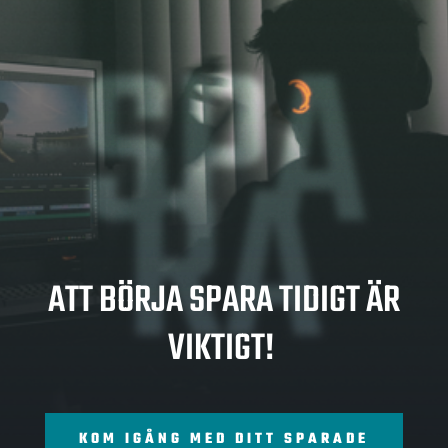
SPA
RA
ATT BÖRJA SPARA TIDIGT ÄR
VIKTIGT!
KOM IGÅNG MED DITT SPARADE