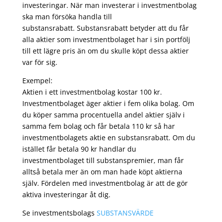
investeringar. När man investerar i investmentbolag
ska man försöka handla till
substansrabatt. Substansrabatt betyder att du får
alla aktier som investmentbolaget har i sin portfölj
till ett lägre pris än om du skulle köpt dessa aktier
var för sig.
Exempel:
Aktien i ett investmentbolag kostar 100 kr.
Investmentbolaget äger aktier i fem olika bolag. Om
du köper samma procentuella andel aktier själv i
samma fem bolag och får betala 110 kr så har
investmentbolagets aktie en substansrabatt. Om du
istället får betala 90 kr handlar du
investmentbolaget till substanspremier, man får
alltså betala mer än om man hade köpt aktierna
själv. Fördelen med investmentbolag är att de gör
aktiva investeringar åt dig.
Se investmentsbolags
SUBSTANSVÄRDE