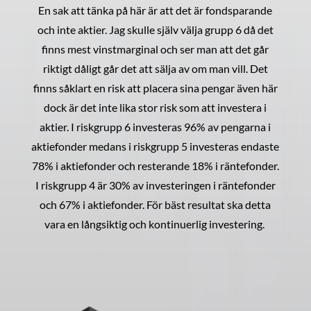
En sak att tänka på här är att det är fondsparande
och inte aktier. Jag skulle själv välja grupp 6 då det
finns mest vinstmarginal och ser man att det går
riktigt dåligt går det att sälja av om man vill. Det
finns såklart en risk att placera sina pengar även här
dock är det inte lika stor risk som att investera i
aktier. I riskgrupp 6 investeras 96% av pengarna i
aktiefonder medans i riskgrupp 5 investeras endaste
78% i aktiefonder och resterande 18% i räntefonder.
I riskgrupp 4 är 30% av investeringen i räntefonder
och 67% i aktiefonder. För bäst resultat ska detta
vara en långsiktig och kontinuerlig investering.