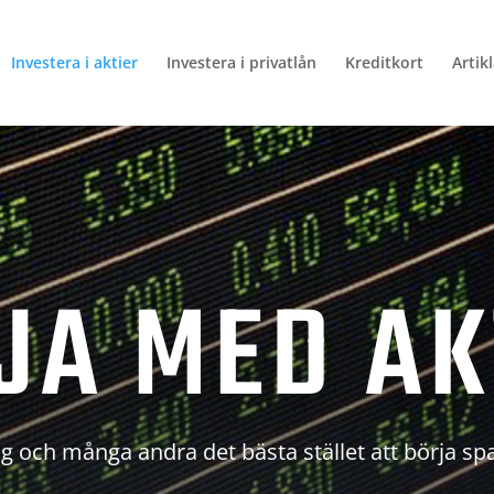
Investera i aktier
Investera i privatlån
Kreditkort
Artik
JA MED AK
g och många andra det bästa stället att börja sp