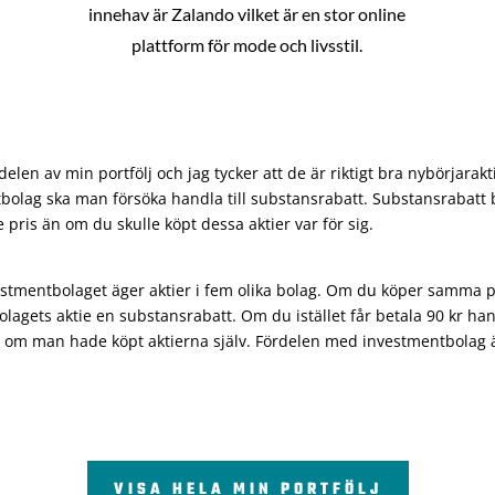
innehav är Zalando vilket är en stor online
plattform för mode och livsstil.
len av min portfölj och jag tycker att de är riktigt bra nybörjarakt
bolag ska man försöka handla till substansrabatt. Substansrabatt b
re pris än om du skulle köpt dessa aktier var för sig.
vestmentbolaget äger aktier i fem olika bolag. Om du köper samma 
olagets aktie en substansrabatt. Om du istället får betala 90 kr han
 om man hade köpt aktierna själv. Fördelen med investmentbolag är 
VISA HELA MIN PORTFÖLJ