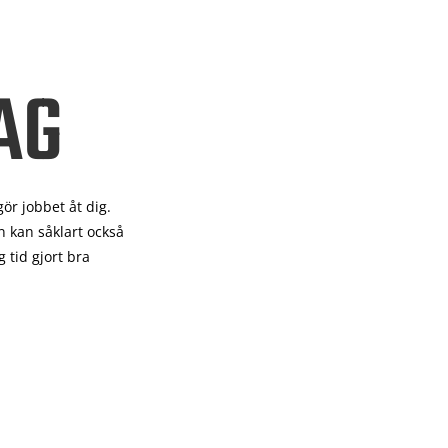
AG
gör
jobbet åt dig.
 kan såklart också
 tid gjort bra