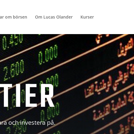
lar om börsen
Om Lucas Olander
Kurser
TIER
ara och investera på.