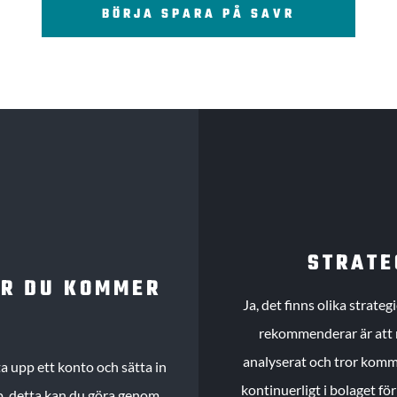
BÖRJA SPARA PÅ SAVR
STRATE
UR DU KOMMER
Ja, det finns olika strate
rekommenderar är att m
analyserat och tror komme
 upp ett konto och sätta in
kontinuerligt i bolaget fö
köp, detta kan du göra genom