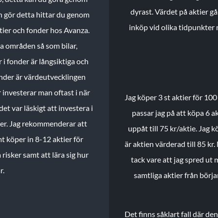
dyrast. Värdet på aktier gå
n gör detta hittar du genom
inköp vid olika tidpunkter 
ktier och fonder hos Avanza.
ika områden så som bilar,
 i fonder är långsiktiga och
onder är värdeutvecklingen
investerar man oftast i när
Jag köper 3 st aktier för 100
et var läskigt att investera i
passar jag på att köpa 6 akt
nder. Jag rekommenderar att
uppåt till 75 kr/aktie. Jag k
t köper in 8-12 aktier för
är aktien värderad till 85 kr.
 risker samt att lära sig hur
tack vare att jag spred ut
r.
samtliga aktier från börj
Det finns såklart fall där d