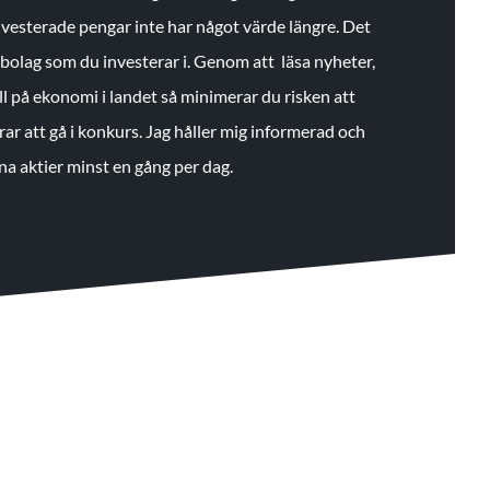
 investerade pengar inte har något värde längre. Det
de bolag som du investerar i. Genom att läsa nyheter,
ll på ekonomi i landet så minimerar du risken att
rar att gå i konkurs. Jag håller mig informerad och
na aktier minst en gång per dag.