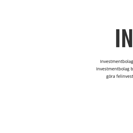
I
Investmentbolag 
Investmentbolag b
göra felinves