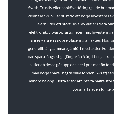
Swish, Trustly eller banköverföring (guide hur ma
denna länk). Nu är du redo att börja investera i a
De erbjuder ett stort urval av aktier i flera ol
elektronik, vitvaror, fastigheter mm. Investeringar
anses vara en säkrare placering än aktier. Hos f
generellt långsammare jämfört med aktier. Fonder 
man spara långsiktigt (längre än 5 år). I början kan d
aktier då dessa går upp och ner i pris mer än fo
man börja spara i några olika fonder (5-8 st) sam
mindre belopp. Detta är för att inte ta några stora
börsmarknaden fungera