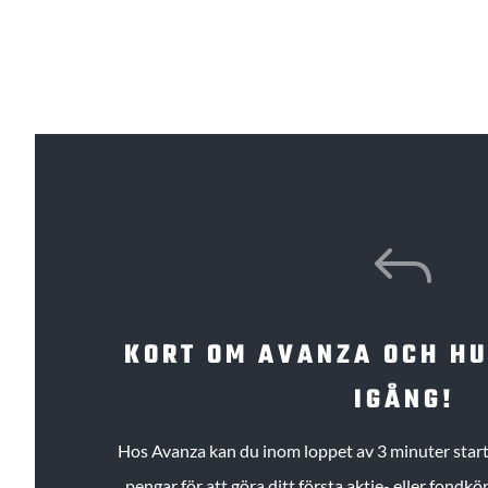
J
KORT OM AVANZA OCH H
IGÅNG!
Hos Avanza kan du inom loppet av 3 minuter starta
pengar för att göra ditt första aktie- eller fond