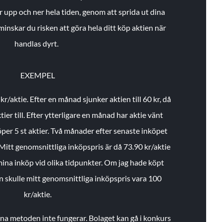
r upp och ner hela tiden, genom att sprida ut dina
minskar du risken att göra hela ditt köp aktien när
handlas dyrt.
EXEMPEL
 kr/aktie.
Efter en månad sjunker aktien till 60 kr, då
ier till.
Efter ytterligare en månad har aktie vänt
öper 5 st aktier.
Två månader efter senaste inköpet
Mitt genomsnittliga inköpspris är då 73.90 kr/aktie
 mina inköp vid olika tidpunkter. Om jag hade köpt
an skulle mitt genomsnittliga inköpspris vara 100
kr/aktie.
enna metoden inte fungerar. Bolaget kan gå i konkurs