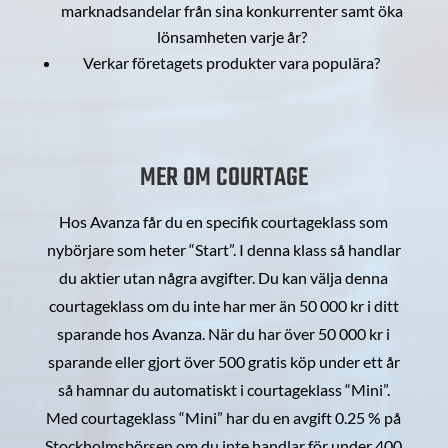
marknadsandelar från sina konkurrenter samt öka
lönsamheten varje år?
Verkar företagets produkter vara populära?
MER OM COURTAGE
Hos Avanza får du en specifik courtageklass som
nybörjare som heter “Start”. I denna klass så handlar
du aktier utan några avgifter. Du kan välja denna
courtageklass om du inte har mer än 50 000 kr i ditt
sparande hos Avanza. När du har över 50 000 kr i
sparande eller gjort över 500 gratis köp under ett år
så hamnar du automatiskt i courtageklass “Mini”.
Med courtageklass “Mini” har du en avgift 0.25 % på
Stockholmsbörsen om du inte handlar för under 400