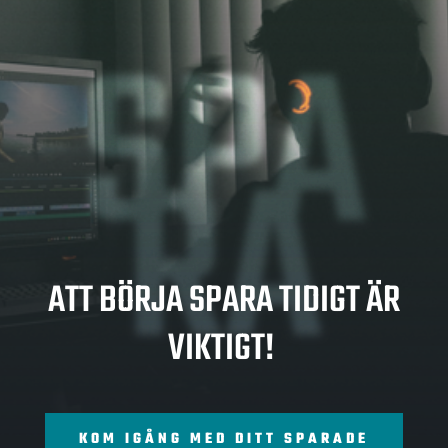
SPA
RA
ATT BÖRJA SPARA TIDIGT ÄR
VIKTIGT!
KOM IGÅNG MED DITT SPARADE