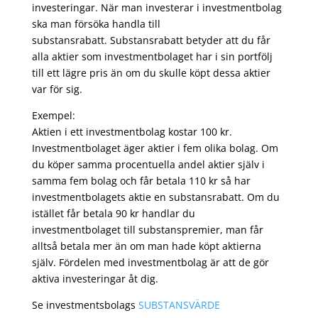
investeringar. När man investerar i investmentbolag
ska man försöka handla till
substansrabatt. Substansrabatt betyder att du får
alla aktier som investmentbolaget har i sin portfölj
till ett lägre pris än om du skulle köpt dessa aktier
var för sig.
Exempel:
Aktien i ett investmentbolag kostar 100 kr.
Investmentbolaget äger aktier i fem olika bolag. Om
du köper samma procentuella andel aktier själv i
samma fem bolag och får betala 110 kr så har
investmentbolagets aktie en substansrabatt. Om du
istället får betala 90 kr handlar du
investmentbolaget till substanspremier, man får
alltså betala mer än om man hade köpt aktierna
själv. Fördelen med investmentbolag är att de gör
aktiva investeringar åt dig.
Se investmentsbolags
SUBSTANSVÄRDE