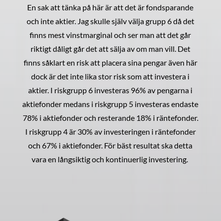
En sak att tänka på här är att det är fondsparande
och inte aktier. Jag skulle själv välja grupp 6 då det
finns mest vinstmarginal och ser man att det går
riktigt dåligt går det att sälja av om man vill. Det
finns såklart en risk att placera sina pengar även här
dock är det inte lika stor risk som att investera i
aktier. I riskgrupp 6 investeras 96% av pengarna i
aktiefonder medans i riskgrupp 5 investeras endaste
78% i aktiefonder och resterande 18% i räntefonder.
I riskgrupp 4 är 30% av investeringen i räntefonder
och 67% i aktiefonder. För bäst resultat ska detta
vara en långsiktig och kontinuerlig investering.