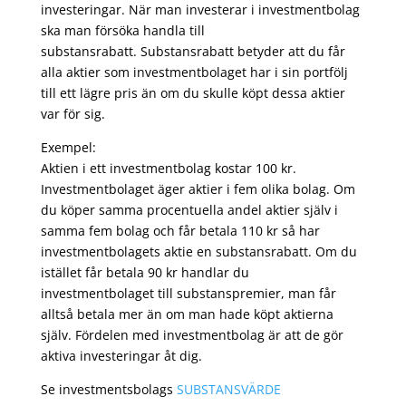
investeringar. När man investerar i investmentbolag
ska man försöka handla till
substansrabatt. Substansrabatt betyder att du får
alla aktier som investmentbolaget har i sin portfölj
till ett lägre pris än om du skulle köpt dessa aktier
var för sig.
Exempel:
Aktien i ett investmentbolag kostar 100 kr.
Investmentbolaget äger aktier i fem olika bolag. Om
du köper samma procentuella andel aktier själv i
samma fem bolag och får betala 110 kr så har
investmentbolagets aktie en substansrabatt. Om du
istället får betala 90 kr handlar du
investmentbolaget till substanspremier, man får
alltså betala mer än om man hade köpt aktierna
själv. Fördelen med investmentbolag är att de gör
aktiva investeringar åt dig.
Se investmentsbolags
SUBSTANSVÄRDE