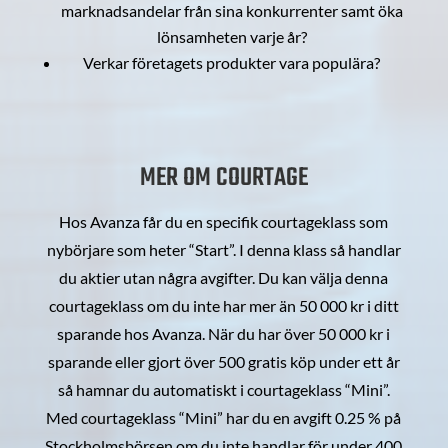
marknadsandelar från sina konkurrenter samt öka
lönsamheten varje år?
Verkar företagets produkter vara populära?
MER OM COURTAGE
Hos Avanza får du en specifik courtageklass som
nybörjare som heter “Start”. I denna klass så handlar
du aktier utan några avgifter. Du kan välja denna
courtageklass om du inte har mer än 50 000 kr i ditt
sparande hos Avanza. När du har över 50 000 kr i
sparande eller gjort över 500 gratis köp under ett år
så hamnar du automatiskt i courtageklass “Mini”.
Med courtageklass “Mini” har du en avgift 0.25 % på
Stockholmsbörsen om du inte handlar för under 400