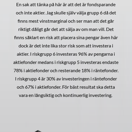
En sak att tänka på här är att det är fondsparande
och inte aktier. Jag skulle själv välja grupp 6 då det
finns mest vinstmarginal och ser man att det går
riktigt dåligt går det att sälja av om man vill. Det
finns såklart en risk att placera sina pengar även här
dock är det inte lika stor risk som att investera i
aktier. I riskgrupp 6 investeras 96% av pengarna i
aktiefonder medans i riskgrupp 5 investeras endaste
78% i aktiefonder och resterande 18% i räntefonder.
I riskgrupp 4 är 30% av investeringen i räntefonder
och 67% i aktiefonder. För bäst resultat ska detta
vara en långsiktig och kontinuerlig investering.