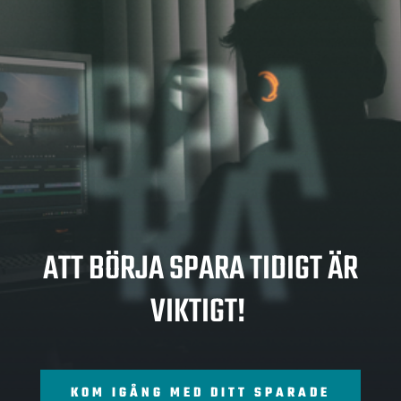
SPA
RA
ATT BÖRJA SPARA TIDIGT ÄR
VIKTIGT!
KOM IGÅNG MED DITT SPARADE