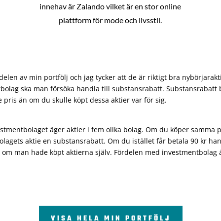
innehav är Zalando vilket är en stor online
plattform för mode och livsstil.
len av min portfölj och jag tycker att de är riktigt bra nybörjarakt
bolag ska man försöka handla till substansrabatt. Substansrabatt b
re pris än om du skulle köpt dessa aktier var för sig.
vestmentbolaget äger aktier i fem olika bolag. Om du köper samma 
olagets aktie en substansrabatt. Om du istället får betala 90 kr han
 om man hade köpt aktierna själv. Fördelen med investmentbolag är 
VISA HELA MIN PORTFÖLJ