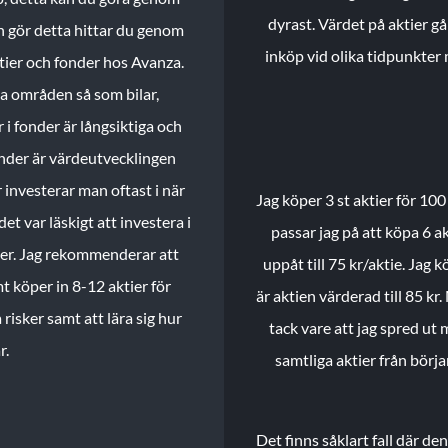
dyrast. Värdet på aktier gå
n gör detta hittar du genom
inköp vid olika tidpunkter 
ktier och fonder hos Avanza.
ika områden så som bilar,
 i fonder är långsiktiga och
onder är värdeutvecklingen
investerar man oftast i när
Jag köper 3 st aktier för 100
et var läskigt att investera i
passar jag på att köpa 6 akt
nder. Jag rekommenderar att
uppåt till 75 kr/aktie. Jag k
t köper in 8-12 aktier för
är aktien värderad till 85 kr.
 risker samt att lära sig hur
tack vare att jag spred ut
r.
samtliga aktier från börj
Det finns såklart fall där d