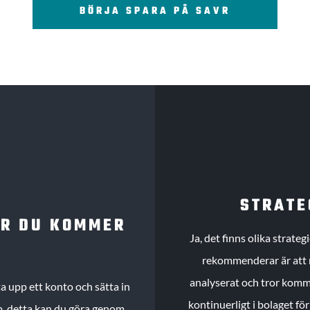
BÖRJA SPARA PÅ SAVR
STRATE
UR DU KOMMER
Ja, det finns olika strate
rekommenderar är att m
analyserat och tror komme
 upp ett konto och sätta in
kontinuerligt i bolaget fö
köp, detta kan du göra genom