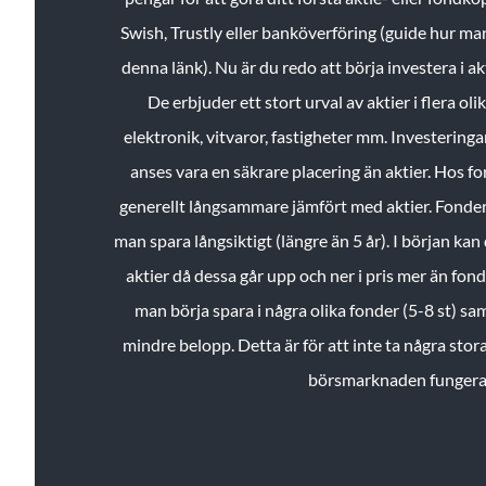
Swish, Trustly eller banköverföring (guide hur ma
denna länk). Nu är du redo att börja investera i a
De erbjuder ett stort urval av aktier i flera ol
elektronik, vitvaror, fastigheter mm. Investeringar
anses vara en säkrare placering än aktier. Hos f
generellt långsammare jämfört med aktier. Fonder 
man spara långsiktigt (längre än 5 år). I början kan d
aktier då dessa går upp och ner i pris mer än fo
man börja spara i några olika fonder (5-8 st) sam
mindre belopp. Detta är för att inte ta några stora
börsmarknaden fungera