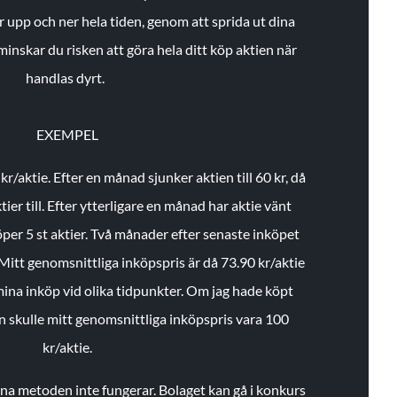
r upp och ner hela tiden, genom att sprida ut dina
minskar du risken att göra hela ditt köp aktien när
handlas dyrt.
EXEMPEL
 kr/aktie.
Efter en månad sjunker aktien till 60 kr, då
ier till.
Efter ytterligare en månad har aktie vänt
öper 5 st aktier.
Två månader efter senaste inköpet
Mitt genomsnittliga inköpspris är då 73.90 kr/aktie
 mina inköp vid olika tidpunkter. Om jag hade köpt
an skulle mitt genomsnittliga inköpspris vara 100
kr/aktie.
enna metoden inte fungerar. Bolaget kan gå i konkurs