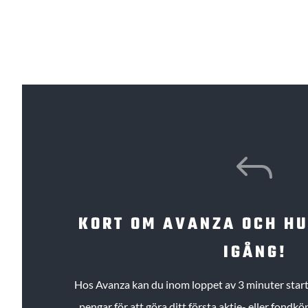
J
KORT OM AVANZA OCH H
IGÅNG!
Hos Avanza kan du inom loppet av 3 minuter starta
pengar för att göra ditt första aktie- eller fond