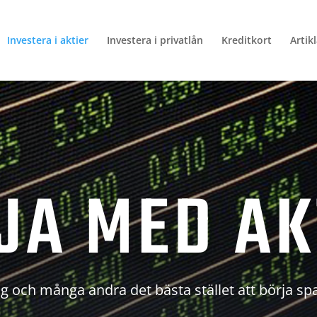
Investera i aktier
Investera i privatlån
Kreditkort
Artik
JA MED AK
g och många andra det bästa stället att börja sp