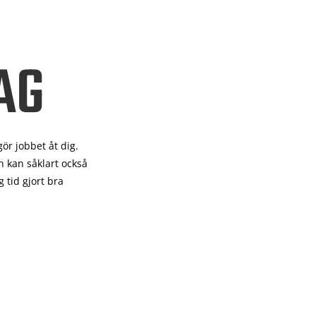
AG
gör
jobbet åt dig.
 kan såklart också
 tid gjort bra