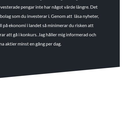
 investerade pengar inte har något värde längre. Det
de bolag som du investerar i. Genom att läsa nyheter,
ll på ekonomi i landet så minimerar du risken att
rar att gå i konkurs. Jag håller mig informerad och
na aktier minst en gång per dag.