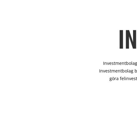
I
Investmentbolag 
Investmentbolag b
göra felinves