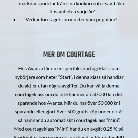
marknadsandelar från sina konkurrenter samt öka
lönsamheten varje år?
Verkar företagets produkter vara populära?
MER OM COURTAGE
Hos Avanza får du en specifik courtageklass som
nybörjare som heter “Start”. I denna klass så handlar
du aktier utan några avgifter. Du kan välja denna
courtageklass om du inte har mer än 50 000 kr i ditt
sparande hos Avanza. När du har över 50 000 kr i
sparande eller gjort över 500 gratis köp under ett år
så hamnar du automatiskt i courtageklass “Mini”.
Med courtageklass “Mini” har du en avgift 0.25 % på
Stockholmsbörsen om du inte handlar för under 400