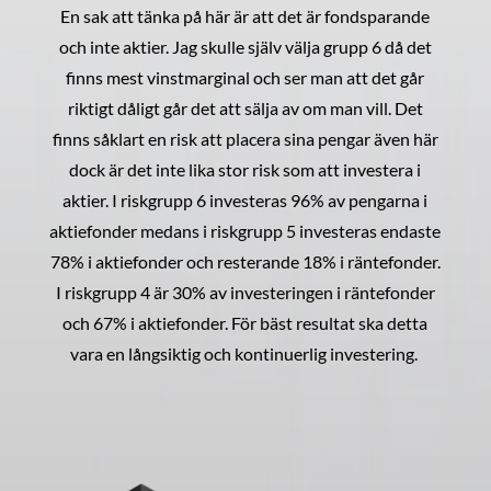
En sak att tänka på här är att det är fondsparande
och inte aktier. Jag skulle själv välja grupp 6 då det
finns mest vinstmarginal och ser man att det går
riktigt dåligt går det att sälja av om man vill. Det
finns såklart en risk att placera sina pengar även här
dock är det inte lika stor risk som att investera i
aktier. I riskgrupp 6 investeras 96% av pengarna i
aktiefonder medans i riskgrupp 5 investeras endaste
78% i aktiefonder och resterande 18% i räntefonder.
I riskgrupp 4 är 30% av investeringen i räntefonder
och 67% i aktiefonder. För bäst resultat ska detta
vara en långsiktig och kontinuerlig investering.