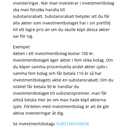
investeringar. När man investerar i investmentbolag
ska man försöka handla till
substansrabatt. Substansrabatt betyder att du får
alla aktier som investmentbolaget har i sin portfölj
till ett lägre pris än om du skulle köpt dessa aktier
var för sig.
Exempel:
Aktien i ett investmentbolag kostar 100 kr.
Investmentbolaget äger aktier i fem olika bolag. Om
du köper samma procentuella andel aktier själv i
samma fem bolag och får betala 110 kr så har
investmentbolagets aktie en substansrabatt. Om du
istället får betala 90 kr handlar du
investmentbolaget till substanspremier, man får
alltså betala mer än om man hade köpt aktierna
själv. Fördelen med investmentbolag är att de gör
aktiva investeringar åt dig.
Se investmentsbolags
SUBSTANSVÄRDE