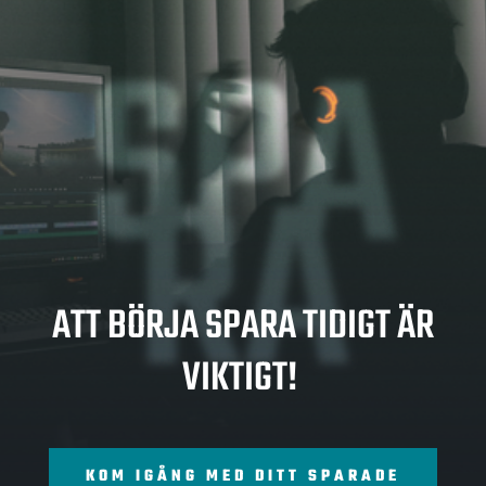
SPA
RA
ATT BÖRJA SPARA TIDIGT ÄR
VIKTIGT!
KOM IGÅNG MED DITT SPARADE