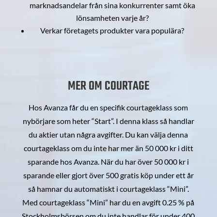
marknadsandelar från sina konkurrenter samt öka
lönsamheten varje år?
Verkar företagets produkter vara populära?
MER OM COURTAGE
Hos Avanza får du en specifik courtageklass som
nybörjare som heter “Start”. I denna klass så handlar
du aktier utan några avgifter. Du kan välja denna
courtageklass om du inte har mer än 50 000 kr i ditt
sparande hos Avanza. När du har över 50 000 kr i
sparande eller gjort över 500 gratis köp under ett år
så hamnar du automatiskt i courtageklass “Mini”.
Med courtageklass “Mini” har du en avgift 0.25 % på
Stockholmsbörsen om du inte handlar för under 400