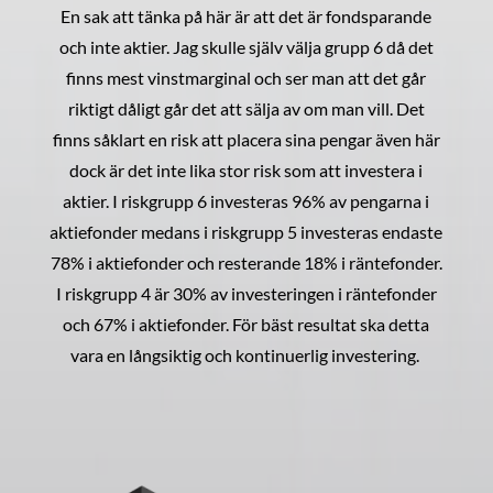
En sak att tänka på här är att det är fondsparande
och inte aktier. Jag skulle själv välja grupp 6 då det
finns mest vinstmarginal och ser man att det går
riktigt dåligt går det att sälja av om man vill. Det
finns såklart en risk att placera sina pengar även här
dock är det inte lika stor risk som att investera i
aktier. I riskgrupp 6 investeras 96% av pengarna i
aktiefonder medans i riskgrupp 5 investeras endaste
78% i aktiefonder och resterande 18% i räntefonder.
I riskgrupp 4 är 30% av investeringen i räntefonder
och 67% i aktiefonder. För bäst resultat ska detta
vara en långsiktig och kontinuerlig investering.