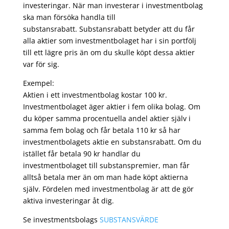
investeringar. När man investerar i investmentbolag
ska man försöka handla till
substansrabatt. Substansrabatt betyder att du får
alla aktier som investmentbolaget har i sin portfölj
till ett lägre pris än om du skulle köpt dessa aktier
var för sig.
Exempel:
Aktien i ett investmentbolag kostar 100 kr.
Investmentbolaget äger aktier i fem olika bolag. Om
du köper samma procentuella andel aktier själv i
samma fem bolag och får betala 110 kr så har
investmentbolagets aktie en substansrabatt. Om du
istället får betala 90 kr handlar du
investmentbolaget till substanspremier, man får
alltså betala mer än om man hade köpt aktierna
själv. Fördelen med investmentbolag är att de gör
aktiva investeringar åt dig.
Se investmentsbolags
SUBSTANSVÄRDE