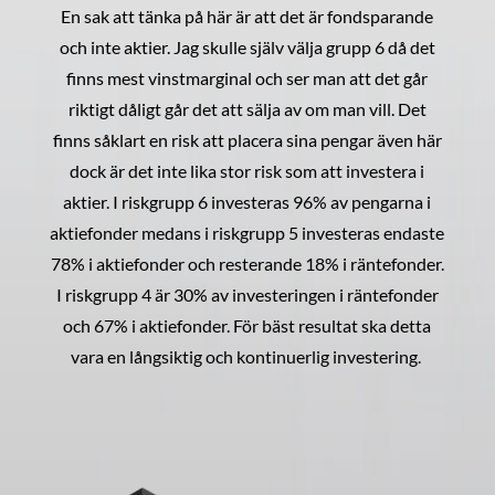
En sak att tänka på här är att det är fondsparande
och inte aktier. Jag skulle själv välja grupp 6 då det
finns mest vinstmarginal och ser man att det går
riktigt dåligt går det att sälja av om man vill. Det
finns såklart en risk att placera sina pengar även här
dock är det inte lika stor risk som att investera i
aktier. I riskgrupp 6 investeras 96% av pengarna i
aktiefonder medans i riskgrupp 5 investeras endaste
78% i aktiefonder och resterande 18% i räntefonder.
I riskgrupp 4 är 30% av investeringen i räntefonder
och 67% i aktiefonder. För bäst resultat ska detta
vara en långsiktig och kontinuerlig investering.