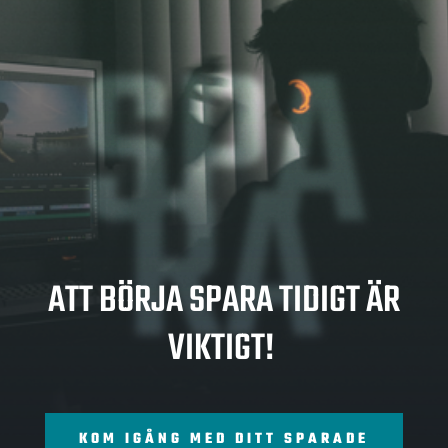
SPA
RA
ATT BÖRJA SPARA TIDIGT ÄR
VIKTIGT!
KOM IGÅNG MED DITT SPARADE