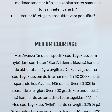
marknadsandelar från sina konkurrenter samt öka
lönsamheten varje år?
Verkar företagets produkter vara populära?
MER OM COURTAGE
Hos Avanza får du en specifik courtageklass som
nybörjare som heter “Start”. I denna klass så handlar
du aktier utan några avgifter. Du kan välja denna
courtageklass om du inte har mer än 50 000 kr i ditt
sparande hos Avanza. När du har över 50 000 kr i
sparande eller gjort över 500 gratis köp under ett år
så hamnar du automatiskt i courtageklass “Mini”.
Med courtageklass “Mini” har du en avgift 0.25 % på
Stockholmsbörsen om du inte handlar för under 400