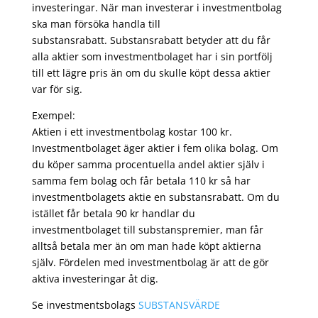
investeringar. När man investerar i investmentbolag
ska man försöka handla till
substansrabatt. Substansrabatt betyder att du får
alla aktier som investmentbolaget har i sin portfölj
till ett lägre pris än om du skulle köpt dessa aktier
var för sig.
Exempel:
Aktien i ett investmentbolag kostar 100 kr.
Investmentbolaget äger aktier i fem olika bolag. Om
du köper samma procentuella andel aktier själv i
samma fem bolag och får betala 110 kr så har
investmentbolagets aktie en substansrabatt. Om du
istället får betala 90 kr handlar du
investmentbolaget till substanspremier, man får
alltså betala mer än om man hade köpt aktierna
själv. Fördelen med investmentbolag är att de gör
aktiva investeringar åt dig.
Se investmentsbolags
SUBSTANSVÄRDE