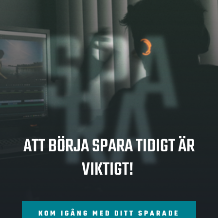
SPA
RA
ATT BÖRJA SPARA TIDIGT ÄR
VIKTIGT!
KOM IGÅNG MED DITT SPARADE