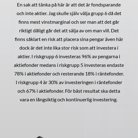
En sak att tänka på här är att det är fondsparande
och inte aktier. Jag skulle själv välja grupp 6 då det
finns mest vinstmarginal och ser man att det går
riktigt dåligt går det att sälja av om man vill. Det
finns såklart en risk att placera sina pengar även här
dock är det inte lika stor risk som att investera i
aktier. I riskgrupp 6 investeras 96% av pengarna i
aktiefonder medans i riskgrupp 5 investeras endaste
78% i aktiefonder och resterande 18% i räntefonder.
I riskgrupp 4 är 30% av investeringen i räntefonder
och 67% i aktiefonder. För bäst resultat ska detta
vara en långsiktig och kontinuerlig investering.