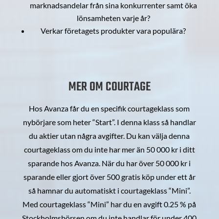
marknadsandelar från sina konkurrenter samt öka
lönsamheten varje år?
Verkar företagets produkter vara populära?
MER OM COURTAGE
Hos Avanza får du en specifik courtageklass som
nybörjare som heter “Start”. I denna klass så handlar
du aktier utan några avgifter. Du kan välja denna
courtageklass om du inte har mer än 50 000 kr i ditt
sparande hos Avanza. När du har över 50 000 kr i
sparande eller gjort över 500 gratis köp under ett år
så hamnar du automatiskt i courtageklass “Mini”.
Med courtageklass “Mini” har du en avgift 0.25 % på
Stockholmsbörsen om du inte handlar för under 400