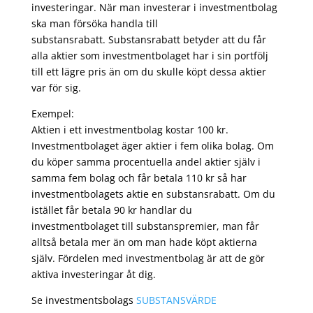
investeringar. När man investerar i investmentbolag
ska man försöka handla till
substansrabatt. Substansrabatt betyder att du får
alla aktier som investmentbolaget har i sin portfölj
till ett lägre pris än om du skulle köpt dessa aktier
var för sig.
Exempel:
Aktien i ett investmentbolag kostar 100 kr.
Investmentbolaget äger aktier i fem olika bolag. Om
du köper samma procentuella andel aktier själv i
samma fem bolag och får betala 110 kr så har
investmentbolagets aktie en substansrabatt. Om du
istället får betala 90 kr handlar du
investmentbolaget till substanspremier, man får
alltså betala mer än om man hade köpt aktierna
själv. Fördelen med investmentbolag är att de gör
aktiva investeringar åt dig.
Se investmentsbolags
SUBSTANSVÄRDE