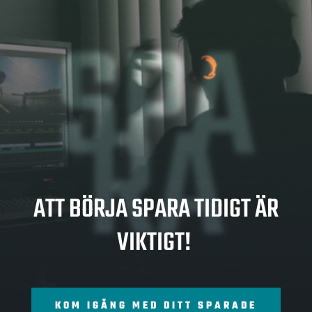
SPA
RA
ATT BÖRJA SPARA TIDIGT ÄR
VIKTIGT!
KOM IGÅNG MED DITT SPARADE