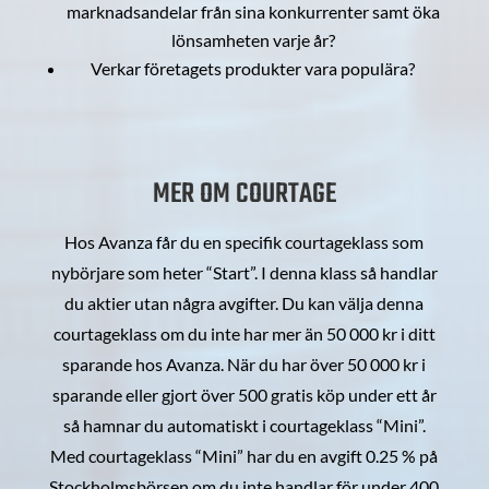
marknadsandelar från sina konkurrenter samt öka
lönsamheten varje år?
Verkar företagets produkter vara populära?
MER OM COURTAGE
Hos Avanza får du en specifik courtageklass som
nybörjare som heter “Start”. I denna klass så handlar
du aktier utan några avgifter. Du kan välja denna
courtageklass om du inte har mer än 50 000 kr i ditt
sparande hos Avanza. När du har över 50 000 kr i
sparande eller gjort över 500 gratis köp under ett år
så hamnar du automatiskt i courtageklass “Mini”.
Med courtageklass “Mini” har du en avgift 0.25 % på
Stockholmsbörsen om du inte handlar för under 400