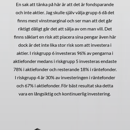
En sak att tänka på här är att det är fondsparande
och inte aktier. Jag skulle själv välja grupp 6 då det
finns mest vinstmarginal och ser man att det går
riktigt dåligt går det att sälja av om man vill. Det
finns såklart en risk att placera sina pengar även här
dock är det inte lika stor risk som att investera i
aktier. I riskgrupp 6 investeras 96% av pengarna i
aktiefonder medans i riskgrupp 5 investeras endaste
78% i aktiefonder och resterande 18% i räntefonder.
I riskgrupp 4 är 30% av investeringen i räntefonder
och 67% i aktiefonder. För bäst resultat ska detta
vara en långsiktig och kontinuerlig investering.