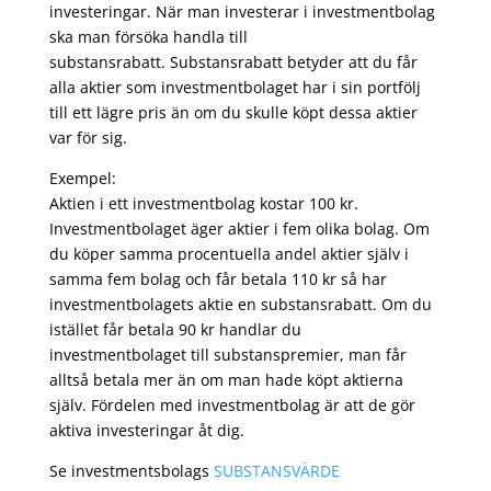
investeringar. När man investerar i investmentbolag
ska man försöka handla till
substansrabatt. Substansrabatt betyder att du får
alla aktier som investmentbolaget har i sin portfölj
till ett lägre pris än om du skulle köpt dessa aktier
var för sig.
Exempel:
Aktien i ett investmentbolag kostar 100 kr.
Investmentbolaget äger aktier i fem olika bolag. Om
du köper samma procentuella andel aktier själv i
samma fem bolag och får betala 110 kr så har
investmentbolagets aktie en substansrabatt. Om du
istället får betala 90 kr handlar du
investmentbolaget till substanspremier, man får
alltså betala mer än om man hade köpt aktierna
själv. Fördelen med investmentbolag är att de gör
aktiva investeringar åt dig.
Se investmentsbolags
SUBSTANSVÄRDE