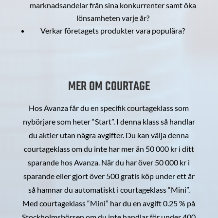
marknadsandelar från sina konkurrenter samt öka
lönsamheten varje år?
Verkar företagets produkter vara populära?
MER OM COURTAGE
Hos Avanza får du en specifik courtageklass som
nybörjare som heter “Start”. I denna klass så handlar
du aktier utan några avgifter. Du kan välja denna
courtageklass om du inte har mer än 50 000 kr i ditt
sparande hos Avanza. När du har över 50 000 kr i
sparande eller gjort över 500 gratis köp under ett år
så hamnar du automatiskt i courtageklass “Mini”.
Med courtageklass “Mini” har du en avgift 0.25 % på
Stockholmsbörsen om du inte handlar för under 400