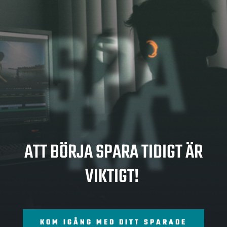
SPA
RA
ATT BÖRJA SPARA TIDIGT ÄR
VIKTIGT!
KOM IGÅNG MED DITT SPARADE