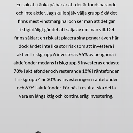
En sak att tänka på här är att det är fondsparande
och inte aktier. Jag skulle själv välja grupp 6 då det
finns mest vinstmarginal och ser man att det går
riktigt dåligt går det att sälja av om man vill. Det
finns såklart en risk att placera sina pengar även här
dock är det inte lika stor risk som att investera i
aktier. I riskgrupp 6 investeras 96% av pengarna i
aktiefonder medans i riskgrupp 5 investeras endaste
78% i aktiefonder och resterande 18% i räntefonder.
I riskgrupp 4 är 30% av investeringen i räntefonder
och 67% i aktiefonder. För bäst resultat ska detta
vara en långsiktig och kontinuerlig investering.