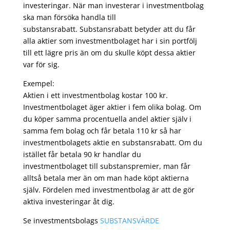
investeringar. När man investerar i investmentbolag
ska man försöka handla till
substansrabatt. Substansrabatt betyder att du får
alla aktier som investmentbolaget har i sin portfölj
till ett lägre pris än om du skulle köpt dessa aktier
var för sig.
Exempel:
Aktien i ett investmentbolag kostar 100 kr.
Investmentbolaget äger aktier i fem olika bolag. Om
du köper samma procentuella andel aktier själv i
samma fem bolag och får betala 110 kr så har
investmentbolagets aktie en substansrabatt. Om du
istället får betala 90 kr handlar du
investmentbolaget till substanspremier, man får
alltså betala mer än om man hade köpt aktierna
själv. Fördelen med investmentbolag är att de gör
aktiva investeringar åt dig.
Se investmentsbolags
SUBSTANSVÄRDE