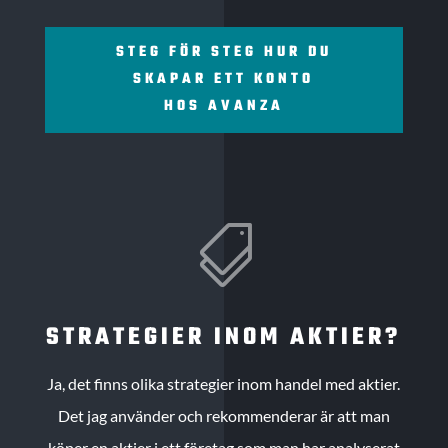
STEG FÖR STEG HUR DU
SKAPAR ETT KONTO
HOS AVANZA

STRATEGIER INOM AKTIER?
Ja, det finns olika strategier inom handel med aktier.
Det jag använder och rekommenderar är att man
köper en aktier i ett företag som man har analyserat