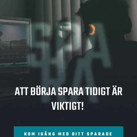
SPA
RA
ATT BÖRJA SPARA TIDIGT ÄR
VIKTIGT!
KOM IGÅNG MED DITT SPARADE