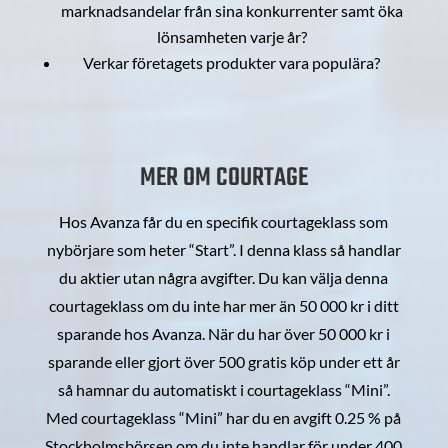
marknadsandelar från sina konkurrenter samt öka
lönsamheten varje år?
Verkar företagets produkter vara populära?
MER OM COURTAGE
Hos Avanza får du en specifik courtageklass som
nybörjare som heter “Start”. I denna klass så handlar
du aktier utan några avgifter. Du kan välja denna
courtageklass om du inte har mer än 50 000 kr i ditt
sparande hos Avanza. När du har över 50 000 kr i
sparande eller gjort över 500 gratis köp under ett år
så hamnar du automatiskt i courtageklass “Mini”.
Med courtageklass “Mini” har du en avgift 0.25 % på
Stockholmsbörsen om du inte handlar för under 400