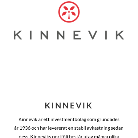
KINNEVIK
Kinnevik är ett investmentbolag som grundades
år
1936 och har levererat en stabil avkastning sedan
dess
. Kinneviks portfölj består utav många olika