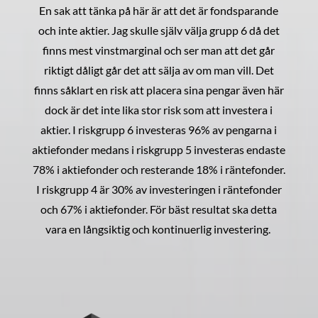
En sak att tänka på här är att det är fondsparande
och inte aktier. Jag skulle själv välja grupp 6 då det
finns mest vinstmarginal och ser man att det går
riktigt dåligt går det att sälja av om man vill. Det
finns såklart en risk att placera sina pengar även här
dock är det inte lika stor risk som att investera i
aktier. I riskgrupp 6 investeras 96% av pengarna i
aktiefonder medans i riskgrupp 5 investeras endaste
78% i aktiefonder och resterande 18% i räntefonder.
I riskgrupp 4 är 30% av investeringen i räntefonder
och 67% i aktiefonder. För bäst resultat ska detta
vara en långsiktig och kontinuerlig investering.