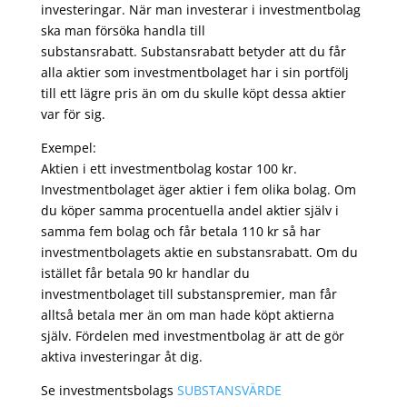
investeringar. När man investerar i investmentbolag
ska man försöka handla till
substansrabatt. Substansrabatt betyder att du får
alla aktier som investmentbolaget har i sin portfölj
till ett lägre pris än om du skulle köpt dessa aktier
var för sig.
Exempel:
Aktien i ett investmentbolag kostar 100 kr.
Investmentbolaget äger aktier i fem olika bolag. Om
du köper samma procentuella andel aktier själv i
samma fem bolag och får betala 110 kr så har
investmentbolagets aktie en substansrabatt. Om du
istället får betala 90 kr handlar du
investmentbolaget till substanspremier, man får
alltså betala mer än om man hade köpt aktierna
själv. Fördelen med investmentbolag är att de gör
aktiva investeringar åt dig.
Se investmentsbolags
SUBSTANSVÄRDE