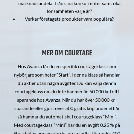
marknadsandelar från sina konkurrenter samt öka
lönsamheten varje år?
Verkar företagets produkter vara populära?
MER OM COURTAGE
Hos Avanza får du en specifik courtageklass som
nybörjare som heter “Start”. I denna klass så handlar
du aktier utan några avgifter. Du kan välja denna
courtageklass om du inte har mer än 50 000 kr i ditt
sparande hos Avanza. När du har över 50 000 kr i
sparande eller gjort över 500 gratis köp under ett år
så hamnar du automatiskt i courtageklass “Mini”.
Med courtageklass “Mini” har du en avgift 0.25 % på
Stockholmsbörsen om du inte handlar för under 400