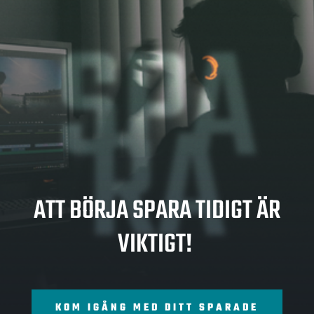
SPA
RA
ATT BÖRJA SPARA TIDIGT ÄR
VIKTIGT!
KOM IGÅNG MED DITT SPARADE