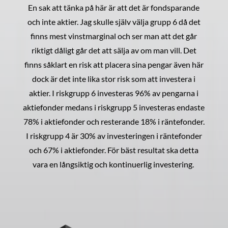
En sak att tänka på här är att det är fondsparande
och inte aktier. Jag skulle själv välja grupp 6 då det
finns mest vinstmarginal och ser man att det går
riktigt dåligt går det att sälja av om man vill. Det
finns såklart en risk att placera sina pengar även här
dock är det inte lika stor risk som att investera i
aktier. I riskgrupp 6 investeras 96% av pengarna i
aktiefonder medans i riskgrupp 5 investeras endaste
78% i aktiefonder och resterande 18% i räntefonder.
I riskgrupp 4 är 30% av investeringen i räntefonder
och 67% i aktiefonder. För bäst resultat ska detta
vara en långsiktig och kontinuerlig investering.