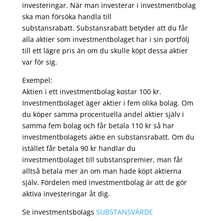
investeringar. När man investerar i investmentbolag
ska man försöka handla till
substansrabatt. Substansrabatt betyder att du får
alla aktier som investmentbolaget har i sin portfölj
till ett lägre pris än om du skulle köpt dessa aktier
var för sig.
Exempel:
Aktien i ett investmentbolag kostar 100 kr.
Investmentbolaget äger aktier i fem olika bolag. Om
du köper samma procentuella andel aktier själv i
samma fem bolag och får betala 110 kr så har
investmentbolagets aktie en substansrabatt. Om du
istället får betala 90 kr handlar du
investmentbolaget till substanspremier, man får
alltså betala mer än om man hade köpt aktierna
själv. Fördelen med investmentbolag är att de gör
aktiva investeringar åt dig.
Se investmentsbolags
SUBSTANSVÄRDE