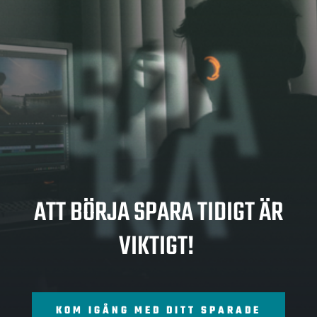
SPA
RA
ATT BÖRJA SPARA TIDIGT ÄR
VIKTIGT!
KOM IGÅNG MED DITT SPARADE