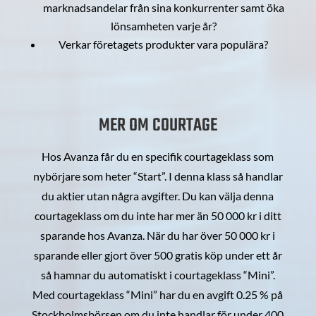
marknadsandelar från sina konkurrenter samt öka
lönsamheten varje år?
Verkar företagets produkter vara populära?
MER OM COURTAGE
Hos Avanza får du en specifik courtageklass som
nybörjare som heter “Start”. I denna klass så handlar
du aktier utan några avgifter. Du kan välja denna
courtageklass om du inte har mer än 50 000 kr i ditt
sparande hos Avanza. När du har över 50 000 kr i
sparande eller gjort över 500 gratis köp under ett år
så hamnar du automatiskt i courtageklass “Mini”.
Med courtageklass “Mini” har du en avgift 0.25 % på
Stockholmsbörsen om du inte handlar för under 400