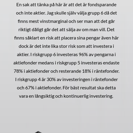
En sak att tänka på här är att det är fondsparande
och inte aktier. Jag skulle själv välja grupp 6 då det
finns mest vinstmarginal och ser man att det går
riktigt dåligt går det att sälja av om man vill. Det
finns såklart en risk att placera sina pengar även här
dock är det inte lika stor risk som att investera i
aktier. I riskgrupp 6 investeras 96% av pengarna i
aktiefonder medans i riskgrupp 5 investeras endaste
78% i aktiefonder och resterande 18% i räntefonder.
I riskgrupp 4 är 30% av investeringen i räntefonder
och 67% i aktiefonder. För bäst resultat ska detta
vara en långsiktig och kontinuerlig investering.