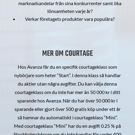
marknadsandelar från sina konkurrenter samt öka
lönsamheten varje år?
Verkar företagets produkter vara populära?
MER OM COURTAGE
Hos Avanza får du en specifik courtageklass som
nybörjare som heter “Start”. I denna klass så handlar
du aktier utan några avgifter. Du kan välja denna
courtageklass om du inte har mer än 50 000 kr i ditt
sparande hos Avanza. När du har över 50 000 kr i
sparande eller gjort över 500 gratis köp under ett år
så hamnar du automatiskt i courtageklass “Mini”.
Med courtageklass “Mini” har du en avgift 0.25 % på
Stockholmsbörsen om du inte handlar för under 400