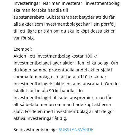
investeringar. När man investerar i investmentbolag
ska man försöka handla till
substansrabatt. Substansrabatt betyder att du får
alla aktier som investmentbolaget har i sin portfölj
till ett lägre pris än om du skulle köpt dessa aktier
var för sig.
Exempel:
Aktien i ett investmentbolag kostar 100 kr.
Investmentbolaget äger aktier i fem olika bolag. Om
du köper samma procentuella andel aktier själv i
samma fem bolag och får betala 110 kr så har
investmentbolagets aktie en substansrabatt. Om du
istället får betala 90 kr handlar du
investmentbolaget till substanspremier, man får
alltså betala mer än om man hade köpt aktierna
själv. Fördelen med investmentbolag är att de gör
aktiva investeringar åt dig.
Se investmentsbolags
SUBSTANSVÄRDE