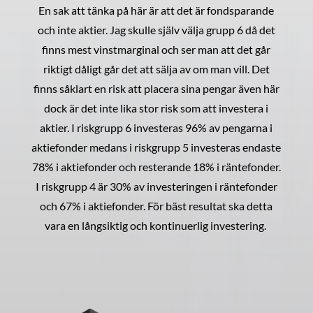
En sak att tänka på här är att det är fondsparande
och inte aktier. Jag skulle själv välja grupp 6 då det
finns mest vinstmarginal och ser man att det går
riktigt dåligt går det att sälja av om man vill. Det
finns såklart en risk att placera sina pengar även här
dock är det inte lika stor risk som att investera i
aktier. I riskgrupp 6 investeras 96% av pengarna i
aktiefonder medans i riskgrupp 5 investeras endaste
78% i aktiefonder och resterande 18% i räntefonder.
I riskgrupp 4 är 30% av investeringen i räntefonder
och 67% i aktiefonder. För bäst resultat ska detta
vara en långsiktig och kontinuerlig investering.