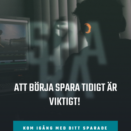
SPA
RA
ATT BÖRJA SPARA TIDIGT ÄR
VIKTIGT!
KOM IGÅNG MED DITT SPARADE