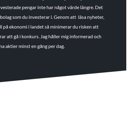
 investerade pengar inte har något värde längre. Det
de bolag som du investerar i. Genom att läsa nyheter,
ll på ekonomi i landet så minimerar du risken att
rar att gå i konkurs. Jag håller mig informerad och
na aktier minst en gång per dag.