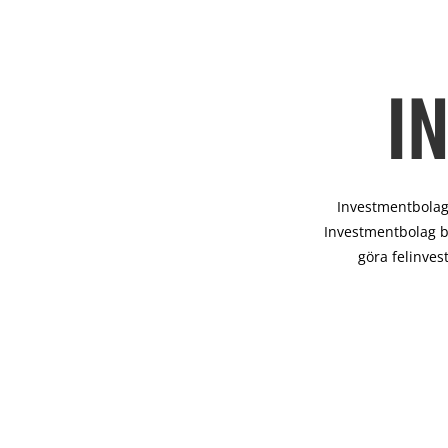
I
Investmentbolag 
Investmentbolag b
göra felinves