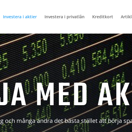
Investera i aktier
Investera i privatlån
Kreditkort
Artik
JA MED AK
g och många andra det bästa stället att börja sp