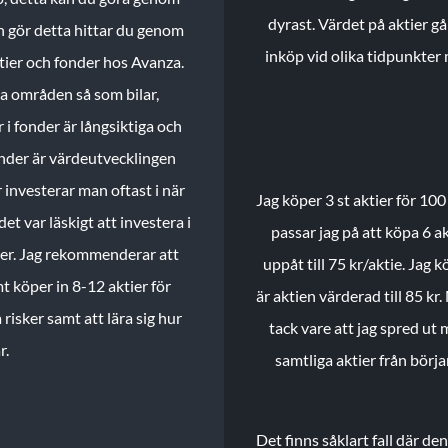
dyrast. Värdet på aktier gå
n gör detta hittar du genom
inköp vid olika tidpunkter 
ktier och fonder hos Avanza.
ika områden så som bilar,
 i fonder är långsiktiga och
onder är värdeutvecklingen
investerar man oftast i när
Jag köper 3 st aktier för 100
et var läskigt att investera i
passar jag på att köpa 6 akt
nder. Jag rekommenderar att
uppåt till 75 kr/aktie. Jag k
t köper in 8-12 aktier för
är aktien värderad till 85 kr.
 risker samt att lära sig hur
tack vare att jag spred ut
r.
samtliga aktier från börj
Det finns såklart fall där d