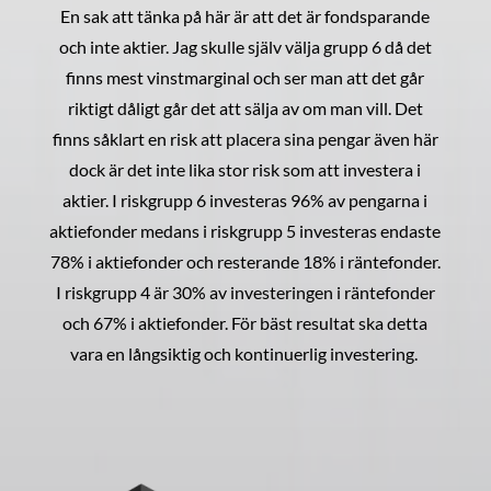
En sak att tänka på här är att det är fondsparande
och inte aktier. Jag skulle själv välja grupp 6 då det
finns mest vinstmarginal och ser man att det går
riktigt dåligt går det att sälja av om man vill. Det
finns såklart en risk att placera sina pengar även här
dock är det inte lika stor risk som att investera i
aktier. I riskgrupp 6 investeras 96% av pengarna i
aktiefonder medans i riskgrupp 5 investeras endaste
78% i aktiefonder och resterande 18% i räntefonder.
I riskgrupp 4 är 30% av investeringen i räntefonder
och 67% i aktiefonder. För bäst resultat ska detta
vara en långsiktig och kontinuerlig investering.