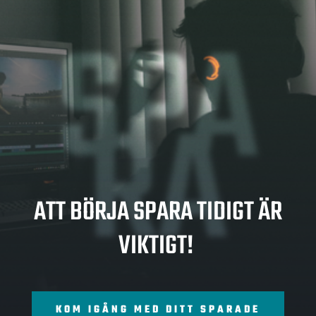
SPA
RA
ATT BÖRJA SPARA TIDIGT ÄR
VIKTIGT!
KOM IGÅNG MED DITT SPARADE