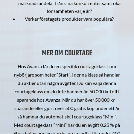
marknadsandelar från sina konkurrenter samt öka
lönsamheten varje år?
Verkar företagets produkter vara populära?
MER OM COURTAGE
Hos Avanza får du en specifik courtageklass som
nybörjare som heter “Start”. I denna klass så handlar
du aktier utan några avgifter. Du kan välja denna
courtageklass om du inte har mer än 50 000 kr i ditt
sparande hos Avanza. När du har över 50 000 kr i
sparande eller gjort över 500 gratis köp under ett år
så hamnar du automatiskt i courtageklass “Mini”.
Med courtageklass “Mini” har du en avgift 0.25 % på
Stockholmsbörsen om du inte handlar för under 400