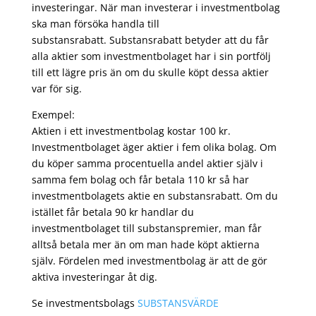
investeringar. När man investerar i investmentbolag
ska man försöka handla till
substansrabatt. Substansrabatt betyder att du får
alla aktier som investmentbolaget har i sin portfölj
till ett lägre pris än om du skulle köpt dessa aktier
var för sig.
Exempel:
Aktien i ett investmentbolag kostar 100 kr.
Investmentbolaget äger aktier i fem olika bolag. Om
du köper samma procentuella andel aktier själv i
samma fem bolag och får betala 110 kr så har
investmentbolagets aktie en substansrabatt. Om du
istället får betala 90 kr handlar du
investmentbolaget till substanspremier, man får
alltså betala mer än om man hade köpt aktierna
själv. Fördelen med investmentbolag är att de gör
aktiva investeringar åt dig.
Se investmentsbolags
SUBSTANSVÄRDE