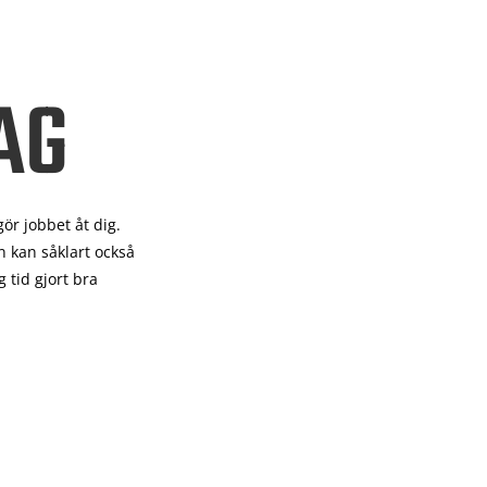
AG
gör
jobbet åt dig.
 kan såklart också
 tid gjort bra