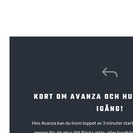
J
KORT OM AVANZA OCH H
IGÅNG!
Hos Avanza kan du inom loppet av 3 minuter starta
pengar för att göra ditt första aktie- eller fond