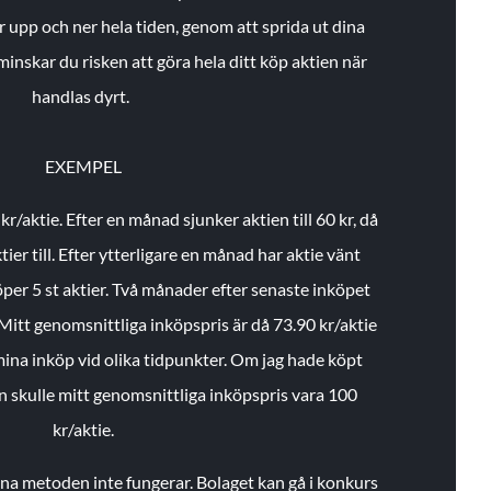
r upp och ner hela tiden, genom att sprida ut dina
minskar du risken att göra hela ditt köp aktien när
handlas dyrt.
EXEMPEL
 kr/aktie.
Efter en månad sjunker aktien till 60 kr, då
ier till.
Efter ytterligare en månad har aktie vänt
öper 5 st aktier.
Två månader efter senaste inköpet
Mitt genomsnittliga inköpspris är då 73.90 kr/aktie
 mina inköp vid olika tidpunkter. Om jag hade köpt
an skulle mitt genomsnittliga inköpspris vara 100
kr/aktie.
enna metoden inte fungerar. Bolaget kan gå i konkurs