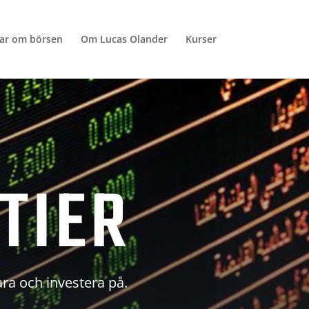
lar om börsen
Om Lucas Olander
Kurser
TIER
ara och investera på.