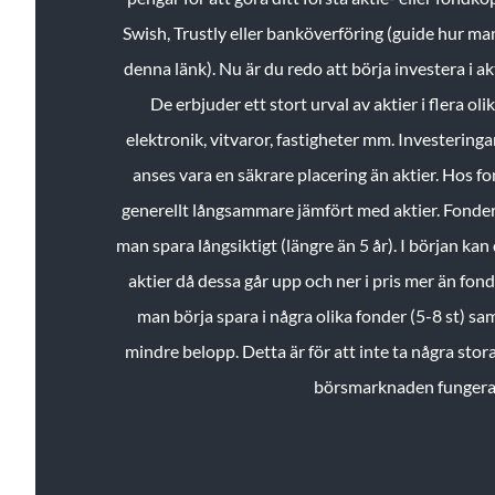
Swish, Trustly eller banköverföring (guide hur ma
denna länk). Nu är du redo att börja investera i a
De erbjuder ett stort urval av aktier i flera ol
elektronik, vitvaror, fastigheter mm. Investeringar
anses vara en säkrare placering än aktier. Hos f
generellt långsammare jämfört med aktier. Fonder 
man spara långsiktigt (längre än 5 år). I början kan d
aktier då dessa går upp och ner i pris mer än fo
man börja spara i några olika fonder (5-8 st) sam
mindre belopp. Detta är för att inte ta några stora
börsmarknaden fungera