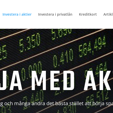
Investera i aktier
Investera i privatlån
Kreditkort
Artik
JA MED AK
g och många andra det bästa stället att börja sp