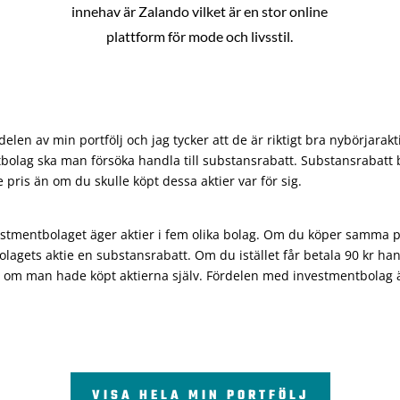
innehav är Zalando vilket är en stor online
plattform för mode och livsstil.
len av min portfölj och jag tycker att de är riktigt bra nybörjarakt
bolag ska man försöka handla till substansrabatt. Substansrabatt b
re pris än om du skulle köpt dessa aktier var för sig.
vestmentbolaget äger aktier i fem olika bolag. Om du köper samma 
olagets aktie en substansrabatt. Om du istället får betala 90 kr han
 om man hade köpt aktierna själv. Fördelen med investmentbolag är 
VISA HELA MIN PORTFÖLJ