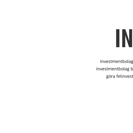
I
Investmentbolag 
Investmentbolag b
göra felinves