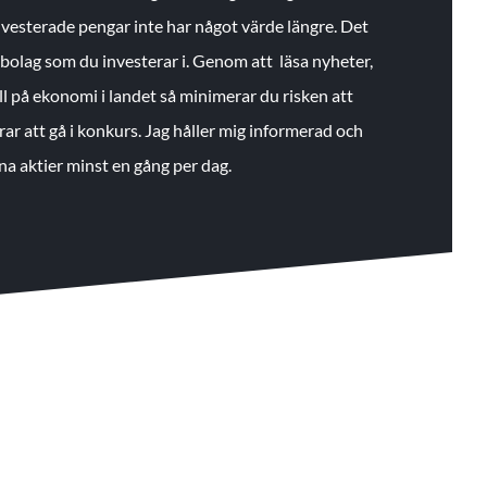
 investerade pengar inte har något värde längre. Det
de bolag som du investerar i. Genom att läsa nyheter,
ll på ekonomi i landet så minimerar du risken att
rar att gå i konkurs. Jag håller mig informerad och
na aktier minst en gång per dag.