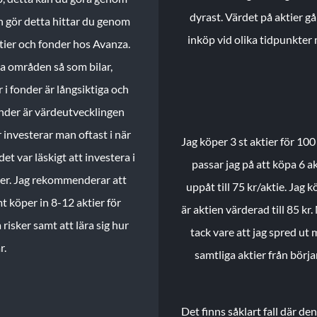
dyrast. Värdet på aktier gå
n gör detta hittar du genom
inköp vid olika tidpunkter 
ktier och fonder hos Avanza.
ika områden så som bilar,
 i fonder är långsiktiga och
onder är värdeutvecklingen
investerar man oftast i när
Jag köper 3 st aktier för 100
et var läskigt att investera i
passar jag på att köpa 6 akt
nder. Jag rekommenderar att
uppåt till 75 kr/aktie. Jag k
t köper in 8-12 aktier för
är aktien värderad till 85 kr.
 risker samt att lära sig hur
tack vare att jag spred ut
r.
samtliga aktier från börj
Det finns såklart fall där d