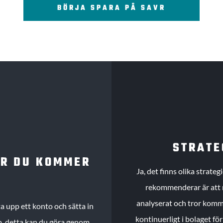
BÖRJA SPARA PÅ SAVR
STRATE
UR DU KOMMER
Ja, det finns olika strate
rekommenderar är att m
analyserat och tror komme
 upp ett konto och sätta in
kontinuerligt i bolaget fö
köp, detta kan du göra genom