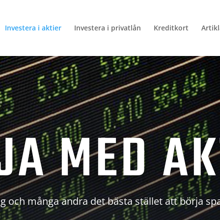
Investera i aktier
Investera i privatlån
Kreditkort
Artik
JA MED AK
g och många andra det bästa stället att börja sp