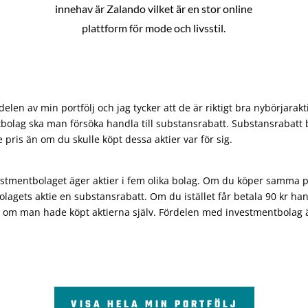
innehav är Zalando vilket är en stor online
plattform för mode och livsstil.
len av min portfölj och jag tycker att de är riktigt bra nybörjarakt
bolag ska man försöka handla till substansrabatt. Substansrabatt b
re pris än om du skulle köpt dessa aktier var för sig.
vestmentbolaget äger aktier i fem olika bolag. Om du köper samma 
olagets aktie en substansrabatt. Om du istället får betala 90 kr han
 om man hade köpt aktierna själv. Fördelen med investmentbolag är 
VISA HELA MIN PORTFÖLJ