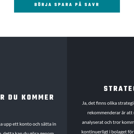
BÖRJA SPARA PÅ SAVR
STRATE
UR DU KOMMER
Ja, det finns olika strate
rekommenderar är att m
analyserat och tror komme
 upp ett konto och sätta in
kontinuerligt i bolaget fö
köp, detta kan du göra genom