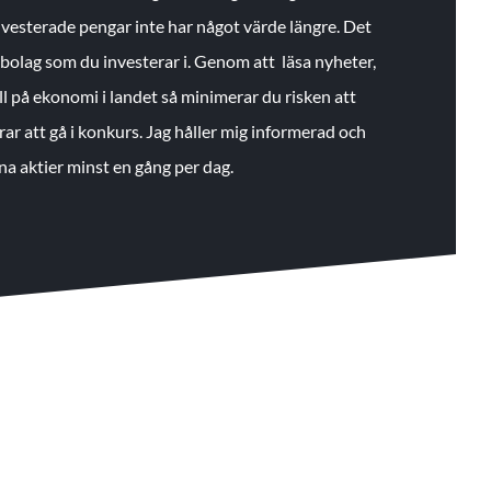
 investerade pengar inte har något värde längre. Det
de bolag som du investerar i. Genom att läsa nyheter,
ll på ekonomi i landet så minimerar du risken att
rar att gå i konkurs. Jag håller mig informerad och
na aktier minst en gång per dag.