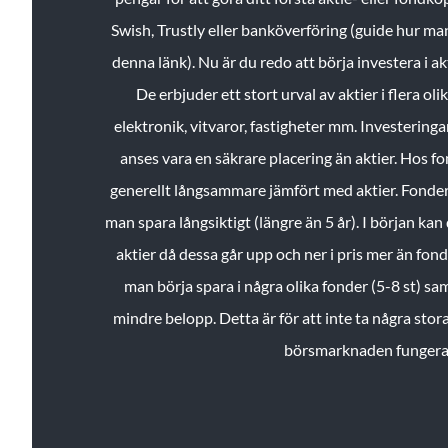
Swish, Trustly eller banköverföring (guide hur ma
denna länk). Nu är du redo att börja investera i a
De erbjuder ett stort urval av aktier i flera ol
elektronik, vitvaror, fastigheter mm. Investeringar
anses vara en säkrare placering än aktier. Hos f
generellt långsammare jämfört med aktier. Fonder 
man spara långsiktigt (längre än 5 år). I början kan d
aktier då dessa går upp och ner i pris mer än fo
man börja spara i några olika fonder (5-8 st) sam
mindre belopp. Detta är för att inte ta några stora
börsmarknaden fungera