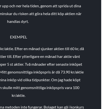
r upp och ner hela tiden, genom att sprida ut dina
minskar du risken att göra hela ditt köp aktien när
handlas dyrt.
EXEMPEL
 kr/aktie.
Efter en månad sjunker aktien till 60 kr, då
ier till.
Efter ytterligare en månad har aktie vänt
öper 5 st aktier.
Två månader efter senaste inköpet
Mitt genomsnittliga inköpspris är då 73.90 kr/aktie
 mina inköp vid olika tidpunkter. Om jag hade köpt
an skulle mitt genomsnittliga inköpspris vara 100
kr/aktie.
enna metoden inte fungerar. Bolaget kan gå i konkurs