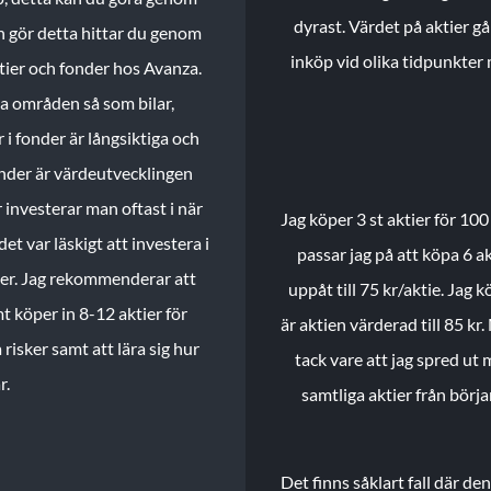
dyrast. Värdet på aktier gå
n gör detta hittar du genom
inköp vid olika tidpunkter 
ktier och fonder hos Avanza.
ika områden så som bilar,
 i fonder är långsiktiga och
onder är värdeutvecklingen
investerar man oftast i när
Jag köper 3 st aktier för 100
et var läskigt att investera i
passar jag på att köpa 6 akt
nder. Jag rekommenderar att
uppåt till 75 kr/aktie. Jag k
t köper in 8-12 aktier för
är aktien värderad till 85 kr.
 risker samt att lära sig hur
tack vare att jag spred ut
r.
samtliga aktier från börj
Det finns såklart fall där d