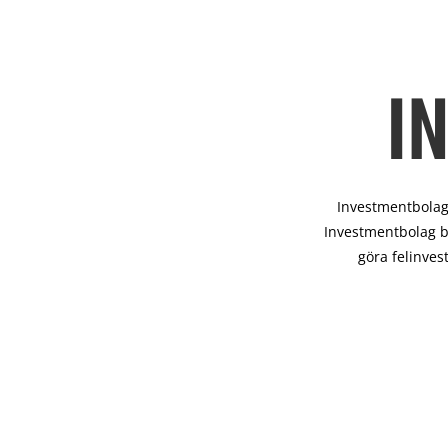
I
Investmentbolag 
Investmentbolag b
göra felinves