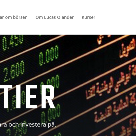
lar om börsen
Om Lucas Olander
Kurser
TIER
ara och investera på.