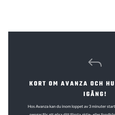
J
KORT OM AVANZA OCH H
IGÅNG!
Hos Avanza kan du inom loppet av 3 minuter starta
pengar för att göra ditt första aktie- eller fond