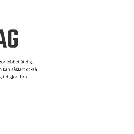
AG
gör
jobbet åt dig.
 kan såklart också
 tid gjort bra