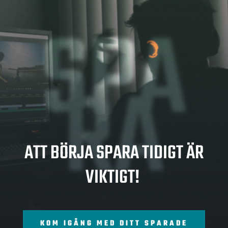
SPA
RA
ATT BÖRJA SPARA TIDIGT ÄR
VIKTIGT!
KOM IGÅNG MED DITT SPARADE