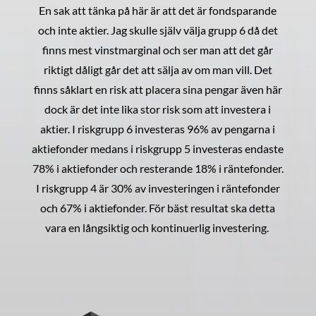
En sak att tänka på här är att det är fondsparande
och inte aktier. Jag skulle själv välja grupp 6 då det
finns mest vinstmarginal och ser man att det går
riktigt dåligt går det att sälja av om man vill. Det
finns såklart en risk att placera sina pengar även här
dock är det inte lika stor risk som att investera i
aktier. I riskgrupp 6 investeras 96% av pengarna i
aktiefonder medans i riskgrupp 5 investeras endaste
78% i aktiefonder och resterande 18% i räntefonder.
I riskgrupp 4 är 30% av investeringen i räntefonder
och 67% i aktiefonder. För bäst resultat ska detta
vara en långsiktig och kontinuerlig investering.