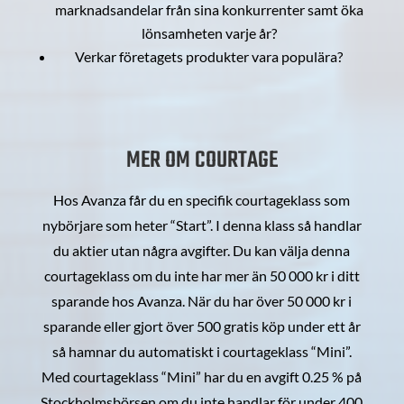
marknadsandelar från sina konkurrenter samt öka
lönsamheten varje år?
Verkar företagets produkter vara populära?
MER OM COURTAGE
Hos Avanza får du en specifik courtageklass som
nybörjare som heter “Start”. I denna klass så handlar
du aktier utan några avgifter. Du kan välja denna
courtageklass om du inte har mer än 50 000 kr i ditt
sparande hos Avanza. När du har över 50 000 kr i
sparande eller gjort över 500 gratis köp under ett år
så hamnar du automatiskt i courtageklass “Mini”.
Med courtageklass “Mini” har du en avgift 0.25 % på
Stockholmsbörsen om du inte handlar för under 400