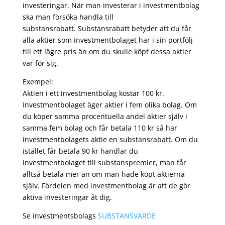
investeringar. När man investerar i investmentbolag
ska man försöka handla till
substansrabatt. Substansrabatt betyder att du får
alla aktier som investmentbolaget har i sin portfölj
till ett lägre pris än om du skulle köpt dessa aktier
var för sig.
Exempel:
Aktien i ett investmentbolag kostar 100 kr.
Investmentbolaget äger aktier i fem olika bolag. Om
du köper samma procentuella andel aktier själv i
samma fem bolag och får betala 110 kr så har
investmentbolagets aktie en substansrabatt. Om du
istället får betala 90 kr handlar du
investmentbolaget till substanspremier, man får
alltså betala mer än om man hade köpt aktierna
själv. Fördelen med investmentbolag är att de gör
aktiva investeringar åt dig.
Se investmentsbolags
SUBSTANSVÄRDE