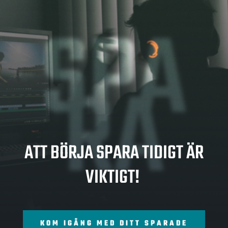
SPA
RA
ATT BÖRJA SPARA TIDIGT ÄR
VIKTIGT!
KOM IGÅNG MED DITT SPARADE