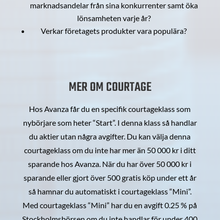
marknadsandelar från sina konkurrenter samt öka
lönsamheten varje år?
Verkar företagets produkter vara populära?
MER OM COURTAGE
Hos Avanza får du en specifik courtageklass som
nybörjare som heter “Start”. I denna klass så handlar
du aktier utan några avgifter. Du kan välja denna
courtageklass om du inte har mer än 50 000 kr i ditt
sparande hos Avanza. När du har över 50 000 kr i
sparande eller gjort över 500 gratis köp under ett år
så hamnar du automatiskt i courtageklass “Mini”.
Med courtageklass “Mini” har du en avgift 0.25 % på
Stockholmsbörsen om du inte handlar för under 400