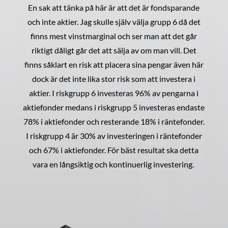
En sak att tänka på här är att det är fondsparande
och inte aktier. Jag skulle själv välja grupp 6 då det
finns mest vinstmarginal och ser man att det går
riktigt dåligt går det att sälja av om man vill. Det
finns såklart en risk att placera sina pengar även här
dock är det inte lika stor risk som att investera i
aktier. I riskgrupp 6 investeras 96% av pengarna i
aktiefonder medans i riskgrupp 5 investeras endaste
78% i aktiefonder och resterande 18% i räntefonder.
I riskgrupp 4 är 30% av investeringen i räntefonder
och 67% i aktiefonder. För bäst resultat ska detta
vara en långsiktig och kontinuerlig investering.