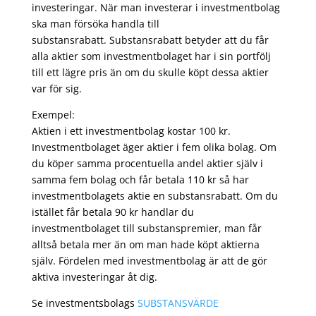
investeringar. När man investerar i investmentbolag
ska man försöka handla till
substansrabatt. Substansrabatt betyder att du får
alla aktier som investmentbolaget har i sin portfölj
till ett lägre pris än om du skulle köpt dessa aktier
var för sig.
Exempel:
Aktien i ett investmentbolag kostar 100 kr.
Investmentbolaget äger aktier i fem olika bolag. Om
du köper samma procentuella andel aktier själv i
samma fem bolag och får betala 110 kr så har
investmentbolagets aktie en substansrabatt. Om du
istället får betala 90 kr handlar du
investmentbolaget till substanspremier, man får
alltså betala mer än om man hade köpt aktierna
själv. Fördelen med investmentbolag är att de gör
aktiva investeringar åt dig.
Se investmentsbolags
SUBSTANSVÄRDE