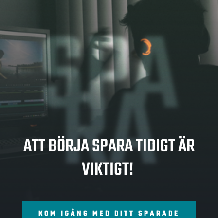
SPA
RA
ATT BÖRJA SPARA TIDIGT ÄR
VIKTIGT!
KOM IGÅNG MED DITT SPARADE