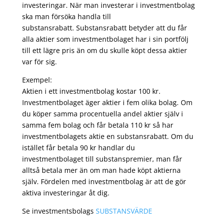
investeringar. När man investerar i investmentbolag
ska man försöka handla till
substansrabatt. Substansrabatt betyder att du får
alla aktier som investmentbolaget har i sin portfölj
till ett lägre pris än om du skulle köpt dessa aktier
var för sig.
Exempel:
Aktien i ett investmentbolag kostar 100 kr.
Investmentbolaget äger aktier i fem olika bolag. Om
du köper samma procentuella andel aktier själv i
samma fem bolag och får betala 110 kr så har
investmentbolagets aktie en substansrabatt. Om du
istället får betala 90 kr handlar du
investmentbolaget till substanspremier, man får
alltså betala mer än om man hade köpt aktierna
själv. Fördelen med investmentbolag är att de gör
aktiva investeringar åt dig.
Se investmentsbolags
SUBSTANSVÄRDE