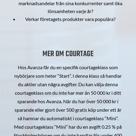
marknadsandelar från sina konkurrenter samt öka
lönsamheten varje år?
Verkar företagets produkter vara populära?
MER OM COURTAGE
Hos Avanza får du en specifik courtageklass som
nybörjare som heter “Start”. I denna klass så handlar
du aktier utan några avgifter. Du kan välja denna
courtageklass om du inte har mer än 50 000 kr i ditt
sparande hos Avanza. När du har över 50 000 kr i
sparande eller gjort över 500 gratis köp under ett år
så hamnar du automatiskt i courtageklass “Mini”.
Med courtageklass “Mini” har du en avgift 0.25 % på
Stockholmsbörsen om du inte handlar för under 400