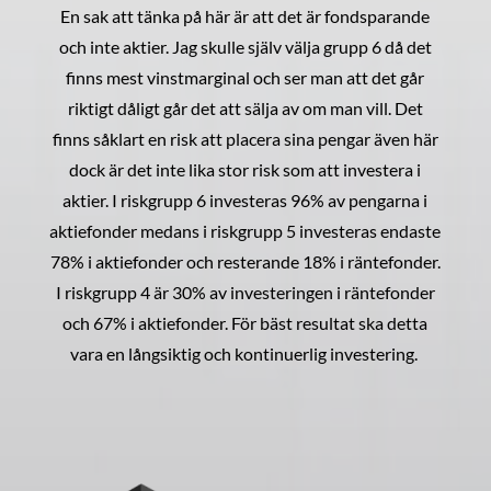
En sak att tänka på här är att det är fondsparande
och inte aktier. Jag skulle själv välja grupp 6 då det
finns mest vinstmarginal och ser man att det går
riktigt dåligt går det att sälja av om man vill. Det
finns såklart en risk att placera sina pengar även här
dock är det inte lika stor risk som att investera i
aktier. I riskgrupp 6 investeras 96% av pengarna i
aktiefonder medans i riskgrupp 5 investeras endaste
78% i aktiefonder och resterande 18% i räntefonder.
I riskgrupp 4 är 30% av investeringen i räntefonder
och 67% i aktiefonder. För bäst resultat ska detta
vara en långsiktig och kontinuerlig investering.